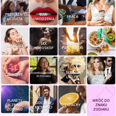
PRZYJAŹŃ I
DAR
HOROSKOP
PRACA
UCZUCIA
UWODZENIA
UROCZNY
SEX
HOROSKOP
SŁABOŚCI
DIETA
HOROSKOP
PARTNERSKI
SŁAWNI
SŁAWNE
POWIERZCHOWNOŚĆ
ZDROWIE
W ZODIAKU
LUDZIE
PARY
PLANETY
WRÓĆ DO
ODCIENIE
A ZNAKI
ZAPACHY
ZNAKU
MĘSKOŚCI
ZODIAKU
ZODIAKU