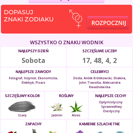
DOPASUJ
ZNAKI ZODIAKU
WSZYSTKO O ZNAKU WODNIK
NAJLEPSZY DZIEŃ
SZCZĘŚLIWE LICZBY
Sobota
17, 48, 4, 2
NAJLEPSZE ZAWODY
CELEBRYCI
Fotograf, Inżynier, Ekonomista,
Doda, Antek Królikowski, Shakira,
Elektryk, Pisarz
John Travolta, Aleksandra
Kwaśniewska
SZCZĘŚLIWY KOLOR
ROŚLINY
NAJLEPSZE CECHY
Optymistyczny
Sprawiedliwy
Elastyczny
Szary
Jaśmin
Aloes
ZAPACHY
KAMIENIE SZLACHETNE