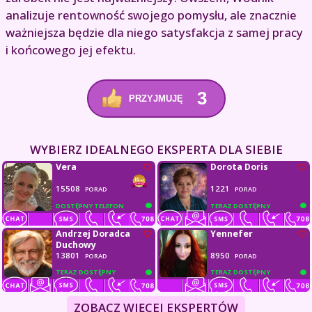
analizuje rentowność swojego pomysłu, ale znacznie
ważniejsza będzie dla niego satysfakcja z samej pracy
i końcowego jej efektu.
3
PRZYJMUJĘ
WYBIERZ IDEALNEGO EKSPERTA DLA SIEBIE
Vera
Dorota Doris
15508
1221
PORAD
PORAD
DOSTĘPNY TELEFON
TERAZ DOSTĘPNY
Andrzej Doradca
Yennefer
Duchowy
13801
8950
PORAD
PORAD
TERAZ DOSTĘPNY
TERAZ DOSTĘPNY
ZOBACZ WIĘCEJ EKSPERTÓW