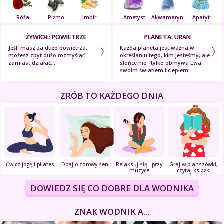
Róża
Piżmo
Imbir
Ametyst
Akwamaryn
Apatyt
ŻYWIOŁ: POWIETRZE
PLANETA: URAN
Jeśli masz za dużo powietrza,
Każda planeta jest ważna w
możesz zbyt dużo rozmyślać
określaniu tego, kim jesteśmy, ale
zamiast działać...
słońce nie tylko obmywa Lwa
swoim światłem i ciepłem...
ZRÓB TO KAŻDEGO DNIA
Ćwicz jogę i pilates
Dbaj o zdrowy sen
Relaksuj się przy
Graj w planszówki,
muzyce
czytaj książki
DOWIEDZ SIĘ CO DOBRE DLA WODNIKA
ZNAK WODNIK A...