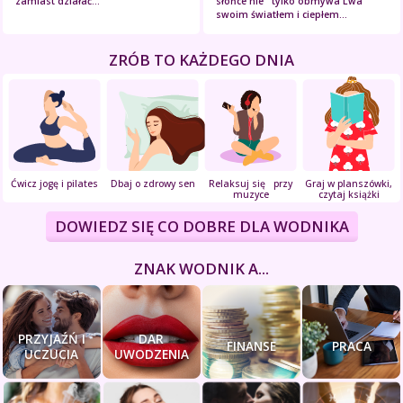
zamiast działać...
słońce nie tylko obmywa Lwa
swoim światłem i ciepłem...
ZRÓB TO KAŻDEGO DNIA
Ćwicz jogę i pilates
Dbaj o zdrowy sen
Relaksuj się przy
Graj w planszówki,
muzyce
czytaj książki
DOWIEDZ SIĘ CO DOBRE DLA WODNIKA
ZNAK WODNIK A...
PRZYJAŹŃ I
DAR
FINANSE
PRACA
UCZUCIA
UWODZENIA