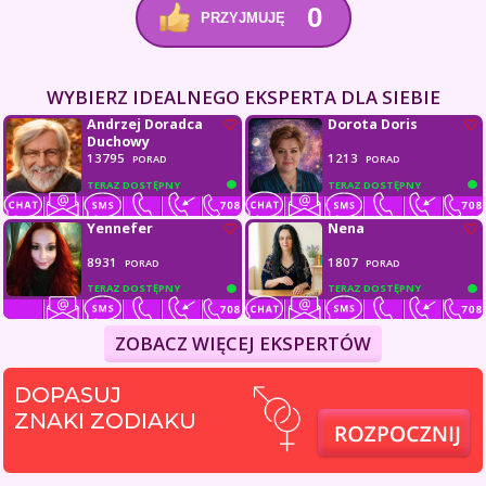
0
PRZYJMUJĘ
WYBIERZ IDEALNEGO EKSPERTA DLA SIEBIE
Andrzej Doradca
Dorota Doris
Duchowy
13795
1213
PORAD
PORAD
TERAZ DOSTĘPNY
TERAZ DOSTĘPNY
Yennefer
Nena
8931
1807
PORAD
PORAD
TERAZ DOSTĘPNY
TERAZ DOSTĘPNY
ZOBACZ WIĘCEJ EKSPERTÓW
DOPASUJ
ZNAKI ZODIAKU