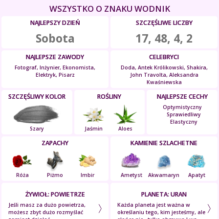
WSZYSTKO O ZNAKU WODNIK
NAJLEPSZY DZIEŃ
SZCZĘŚLIWE LICZBY
Sobota
17, 48, 4, 2
NAJLEPSZE ZAWODY
CELEBRYCI
Fotograf, Inżynier, Ekonomista,
Doda, Antek Królikowski, Shakira,
Elektryk, Pisarz
John Travolta, Aleksandra
Kwaśniewska
SZCZĘŚLIWY KOLOR
ROŚLINY
NAJLEPSZE CECHY
Optymistyczny
Sprawiedliwy
Elastyczny
Szary
Jaśmin
Aloes
ZAPACHY
KAMIENIE SZLACHETNE
Róża
Piżmo
Imbir
Ametyst
Akwamaryn
Apatyt
ŻYWIOŁ: POWIETRZE
PLANETA: URAN
Jeśli masz za dużo powietrza,
Każda planeta jest ważna w
możesz zbyt dużo rozmyślać
określaniu tego, kim jesteśmy, ale