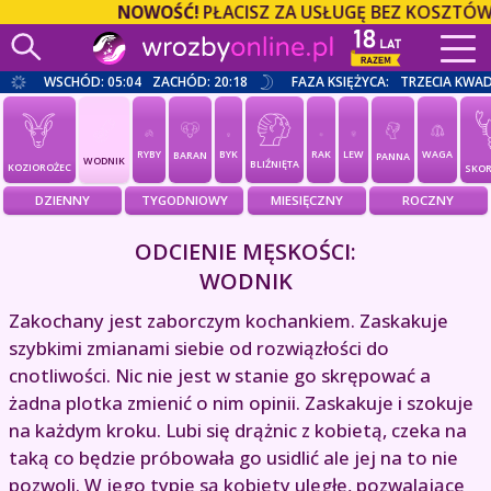
NOWOŚĆ!
PŁACISZ ZA USŁUGĘ BEZ KOSZTÓW O
WSCHÓD: 05:04
ZACHÓD: 20:18
FAZA KSIĘŻYCA:
TRZECIA KWA
RYBY
BYK
RAK
LEW
WAGA
BARAN
PANNA
WODNIK
BLIŹNIĘTA
KOZIOROŻEC
SKOR
DZIENNY
TYGODNIOWY
MIESIĘCZNY
ROCZNY
ODCIENIE MĘSKOŚCI:
WODNIK
Zakochany jest zaborczym kochankiem. Zaskakuje
szybkimi zmianami siebie od rozwiązłości do
cnotliwości. Nic nie jest w stanie go skrępować a
żadna plotka zmienić o nim opinii. Zaskakuje i szokuje
na każdym kroku. Lubi się drążnic z kobietą, czeka na
taką co będzie próbowała go usidlić ale jej na to nie
pozwoli. W jego typie są kobiety uległe, pozwalające