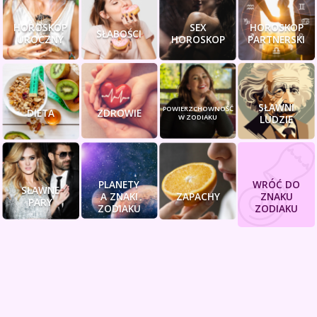
HOROSKOP
SEX
HOROSKOP
SŁABOŚCI
UROCZNY
HOROSKOP
PARTNERSKI
SŁAWNI
POWIERZCHOWNOŚĆ
DIETA
ZDROWIE
W ZODIAKU
LUDZIE
PLANETY
WRÓĆ DO
SŁAWNE
A ZNAKI
ZAPACHY
ZNAKU
PARY
ZODIAKU
ZODIAKU