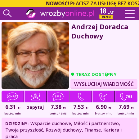
NOWOŚĆ!
PŁACISZ ZA USŁUGĘ BEZ KOSZ
Andrzej Doradca
Duchowy
TERAZ DOSTĘPNY
WYSŁUCHAJ WIADOMOŚĆ
6.31
7.38
7.53
6.90
7.69
zapytaj
zł
zł
zł
zł
zł
brutto / min.
brutto / SMS
brutto / min.
brutto / min.
brutto / min.
Wsparcie duchowe, Miłość i partnerstwo,
DZIEDZINY :
Twoja przyszłość, Rozwój duchowy, Finanse, Kariera i
praca