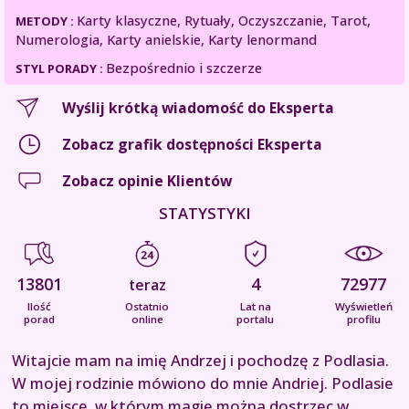
Karty klasyczne, Rytuały, Oczyszczanie, Tarot,
METODY :
Numerologia, Karty anielskie, Karty lenormand
Bezpośrednio i szczerze
STYL PORADY :
Wyślij krótką wiadomość do Eksperta
Zobacz grafik dostępności Eksperta
Zobacz opinie Klientów
STATYSTYKI
13801
4
72977
teraz
Ilość
Ostatnio
Lat na
Wyświetleń
porad
online
portalu
profilu
Witajcie mam na imię Andrzej i pochodzę z Podlasia.
W mojej rodzinie mówiono do mnie Andriej. Podlasie
to miejsce, w którym magie można dostrzec w