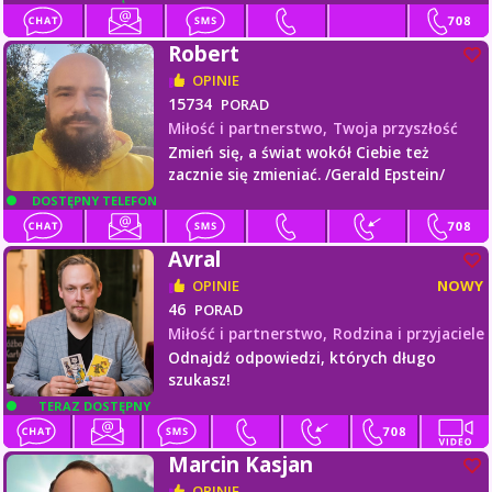
Robert
OPINIE
15734
PORAD
Miłość i partnerstwo,
Twoja przyszłość
Zmień się, a świat wokół Ciebie też
zacznie się zmieniać. /Gerald Epstein/
DOSTĘPNY TELEFON
Avral
OPINIE
NOWY
46
PORAD
Miłość i partnerstwo,
Rodzina i przyjaciele
Odnajdź odpowiedzi, których długo
szukasz!
TERAZ DOSTĘPNY
Marcin Kasjan
OPINIE