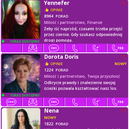
Yennefer
OPINIE
8964
PORAD
Miłość i partnerstwo,
Finanse
Żeby iść naprzód, czasami trzeba przejść
przez ciernie. Gdy szukasz odpowiedniej
drogi pomogę.
TERAZ DOSTĘPNY
Dorota Doris
OPINIE
NOWY
1224
PORAD
Miłość i partnerstwo,
Twoja przyszłość
Odkrycie prawdy i znalezienie swojej
ścieżki pozwala kształtować nasz los.
TERAZ DOSTĘPNY
Nena
NOWY
1822
PORAD