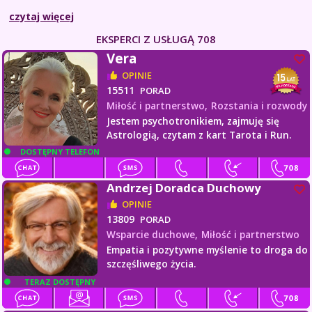
czytaj więcej
EKSPERCI Z USŁUGĄ 708
Vera
OPINIE
15511
PORAD
Miłość i partnerstwo,
Rozstania i rozwody
Jestem psychotronikiem, zajmuję się
Astrologią, czytam z kart Tarota i Run.
DOSTĘPNY TELEFON
Andrzej Doradca Duchowy
OPINIE
13809
PORAD
Wsparcie duchowe,
Miłość i partnerstwo
Empatia i pozytywne myślenie to droga do
szczęśliwego życia.
TERAZ DOSTĘPNY