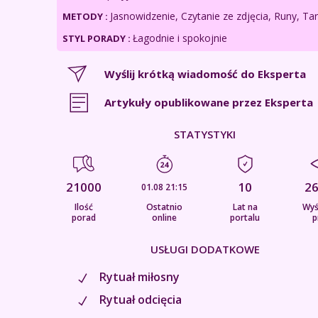
Jasnowidzenie, Czytanie ze zdjęcia, Runy, Ta
METODY :
Łagodnie i spokojnie
STYL PORADY :
Wyślij krótką wiadomość do Eksperta
Artykuły opublikowane przez Eksperta
STATYSTYKI
21000
10
2
01.08 21:15
Ilość
Ostatnio
Lat na
Wyś
porad
online
portalu
p
USŁUGI DODATKOWE
Rytuał miłosny
Rytuał odcięcia