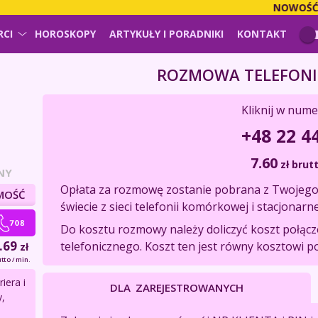
NOWOŚĆ!
PŁA
RCI
HOROSKOPY
ARTYKUŁY I PORADNIKI
KONTAKT
ROZMOWA TELEFONI
Kliknij w nume
+48 22 4
7.60
zł
brutt
NY
Opłata za rozmowę zostanie pobrana z Twojego 
MOŚĆ
świecie z sieci telefonii komórkowej i stacjonarne
Do kosztu rozmowy należy doliczyć koszt połąc
.69
telefonicznego. Koszt ten jest równy kosztowi p
zł
tto / min.
iera i
DLA ZAREJESTROWANYCH
,