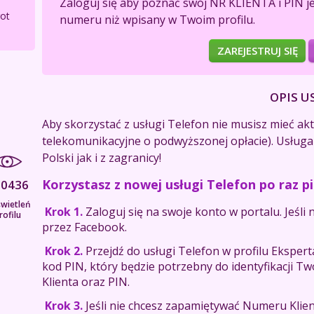
Zaloguj się aby poznać swój NR KLIENTA i PIN j
rot
numeru niż wpisany w Twoim profilu.
ZAREJESTRUJ SIĘ
OPIS U
Aby skorzystać z usługi Telefon nie musisz mieć a
telekomunikacyjne o podwyższonej opłacie). Usługa
Polski jak i z zagranicy!
Korzystasz z nowej usługi Telefon po raz p
60436
wietleń
Krok 1.
Zaloguj się na swoje konto w portalu. Jeśli n
rofilu
przez Facebook.
Krok 2.
Przejdź do usługi Telefon w profilu Eksper
kod PIN, który będzie potrzebny do identyfikacji T
Klienta oraz PIN.
Krok 3.
Jeśli nie chcesz zapamiętywać Numeru Klien