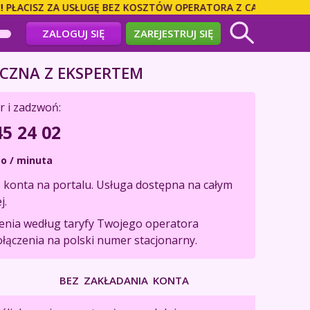
CISZ ZA USŁUGĘ BEZ KOSZTÓW OPERATORA Z CAŁEGO ŚWIATA!
ZALOGUJ SIĘ
ZAREJESTRUJ SIĘ
CZNA Z EKSPERTEM
r i zadzwoń:
45 24 02
o / minuta
konta na portalu. Usługa dostępna na całym
j.
zenia według taryfy Twojego operatora
ołączenia na polski numer stacjonarny.
BEZ ZAKŁADANIA KONTA