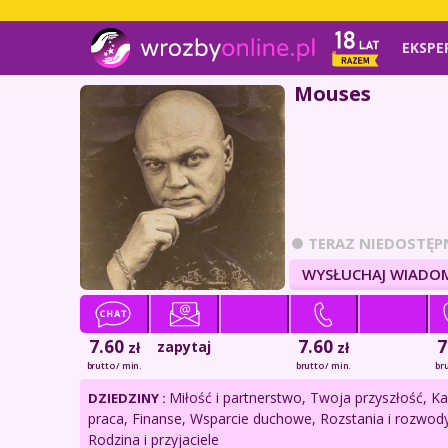
EKSPE
Mouses
TERAZ NIEDOSTĘP
WYSŁUCHAJ WIADO
7.60
7.60
7
zapytaj
zł
zł
brutto / min.
brutto / min.
bru
Miłość i partnerstwo, Twoja przyszłość, Kar
DZIEDZINY :
praca, Finanse, Wsparcie duchowe, Rozstania i rozwody
Rodzina i przyjaciele