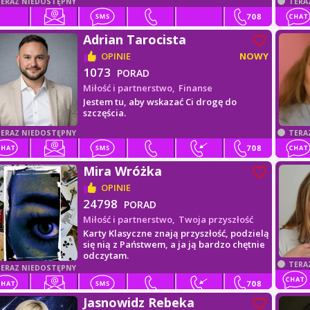
ERAZ NIEDOSTĘPNY
TERA
Adrian Tarocista
OPINIE
NOWY
1073
PORAD
Miłość i partnerstwo,
Finanse
Jestem tu, aby wskazać Ci drogę do
szczęścia.
ERAZ NIEDOSTĘPNY
TERA
Mira Wróżka
OPINIE
24798
PORAD
Miłość i partnerstwo,
Twoja przyszłość
Karty Klasyczne znają przyszłość, podzielą
się nią z Państwem, a ja ją bardzo chętnie
odczytam.
TERA
ERAZ NIEDOSTĘPNY
Jasnowidz Rebeka