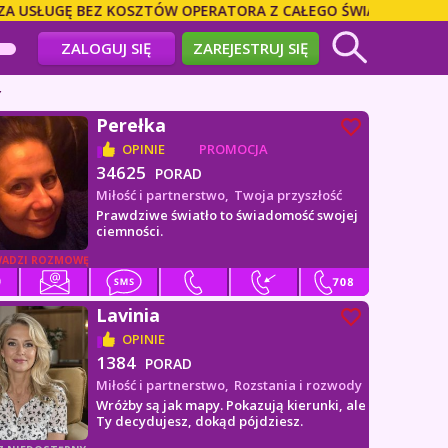
ŁUGĘ BEZ KOSZTÓW OPERATORA Z CAŁEGO ŚWIATA! DZWOŃ BEZP
ZALOGUJ SIĘ
ZAREJESTRUJ SIĘ
Y
Perełka
OPINIE
PROMOCJA
34625
PORAD
Miłość i partnerstwo,
Twoja przyszłość
Prawdziwe światło to świadomość swojej
ciemności.
ADZI ROZMOWĘ
Lavinia
OPINIE
1384
PORAD
Miłość i partnerstwo,
Rozstania i rozwody
Wróżby są jak mapy. Pokazują kierunki, ale
Ty decydujesz, dokąd pójdziesz.