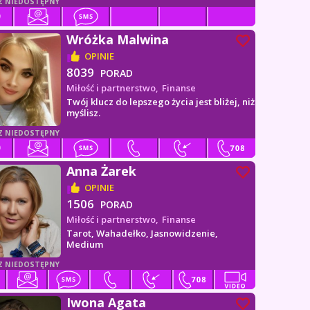
Z NIEDOSTĘPNY
Wróżka Malwina
OPINIE
8039
PORAD
Miłość i partnerstwo,
Finanse
Twój klucz do lepszego życia jest bliżej, niż
myślisz.
Z NIEDOSTĘPNY
Anna Żarek
OPINIE
1506
PORAD
Miłość i partnerstwo,
Finanse
Tarot, Wahadełko, Jasnowidzenie,
Medium
Z NIEDOSTĘPNY
Iwona Agata