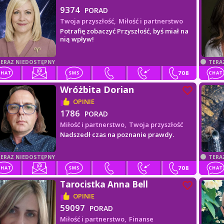
9374
PORAD
Twoja przyszłość,
Miłość i partnerstwo
Potrafię zobaczyć Przyszłość, byś miał na
nią wpływ!
ERAZ NIEDOSTĘPNY
TERA
Wróżbita Dorian
OPINIE
1786
PORAD
Miłość i partnerstwo,
Twoja przyszłość
Nadszedł czas na poznanie prawdy.
ERAZ NIEDOSTĘPNY
TERA
Tarocistka Anna Bell
OPINIE
59097
PORAD
Miłość i partnerstwo,
Finanse