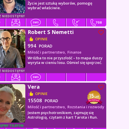
Życie jest sztuką wyborów, pomogę
wybrać właściwie.
Z NIEDOSTĘPNY
Robert S Nemetti
OPINIE
994
PORAD
Miłość i partnerstwo,
Finanse
Wróżba to nie przyszłość – to mapa duszy
wyryta w cieniu losu. Ośmiel się spojrzeć.
Z NIEDOSTĘPNY
Vera
OPINIE
15508
PORAD
Miłość i partnerstwo,
Rozstania i rozwody
Jestem psychotronikiem, zajmuję się
Astrologią, czytam z kart Tarota i Run.
ĘPNY TELEFON