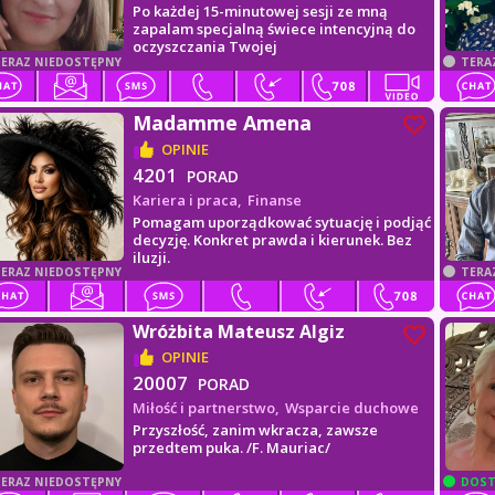
Po każdej 15-minutowej sesji ze mną
zapalam specjalną świece intencyjną do
oczyszczania Twojej
ERAZ NIEDOSTĘPNY
TERA
Madamme Amena
OPINIE
4201
PORAD
Kariera i praca,
Finanse
Pomagam uporządkować sytuację i podjąć
decyzję. Konkret prawda i kierunek. Bez
iluzji.
ERAZ NIEDOSTĘPNY
TERA
Wróżbita Mateusz Algiz
OPINIE
20007
PORAD
Miłość i partnerstwo,
Wsparcie duchowe
Przyszłość, zanim wkracza, zawsze
przedtem puka. /F. Mauriac/
ERAZ NIEDOSTĘPNY
DOST