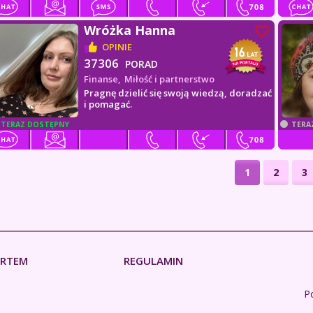
Wróżka Hanna
OPINIE
37306
PORAD
Finanse,
Miłość i partnerstwo
Pragnę dzielić się swoją wiedzą, doradzać
i pomagać.
TERAZ DOSTĘPNY
TERA
1
2
3
ERTEM
REGULAMIN
Po