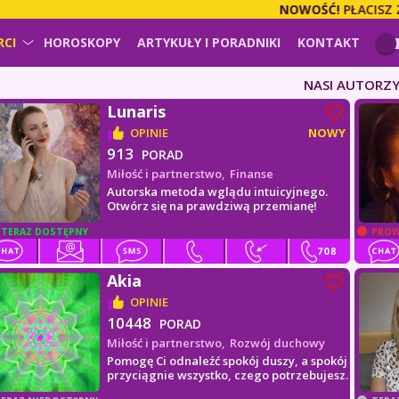
NOWOŚĆ!
PŁACISZ ZA US
RCI
HOROSKOPY
ARTYKUŁY I PORADNIKI
KONTAKT
NASI AUTORZ
Lunaris
OPINIE
NOWY
913
PORAD
Miłość i partnerstwo,
Finanse
Autorska metoda wglądu intuicyjnego.
Otwórz się na prawdziwą przemianę!
TERAZ DOSTĘPNY
PROW
Akia
OPINIE
10448
PORAD
Miłość i partnerstwo,
Rozwój duchowy
Pomogę Ci odnaleźć spokój duszy, a spokój
przyciągnie wszystko, czego potrzebujesz.