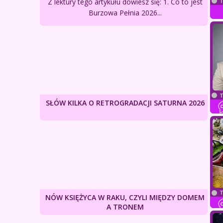
Z lektury tego artykułu dowiesz się: 1. Co to jest
T
Burzowa Pełnia 2026...
T
SŁÓW KILKA O RETROGRADACJI SATURNA 2026
T
NÓW KSIĘŻYCA W RAKU, CZYLI MIĘDZY DOMEM
A TRONEM