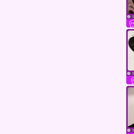
T
T
T