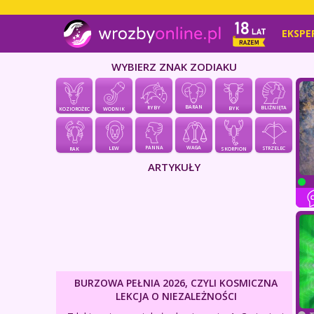
EKSPE
WYBIERZ ZNAK ZODIAKU
BARAN
RYBY
BLIŹNIĘTA
BYK
KOZIOROŻEC
WODNIK
PANNA
WAGA
LEW
STRZELEC
RAK
SKORPION
ARTYKUŁY
BURZOWA PEŁNIA 2026, CZYLI KOSMICZNA
LEKCJA O NIEZALEŻNOŚCI