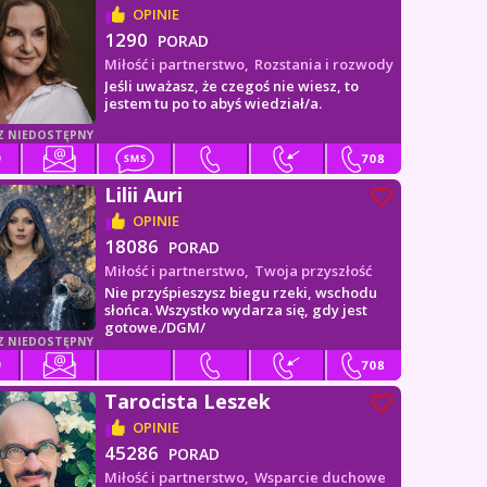
OPINIE
1290
PORAD
Miłość i partnerstwo,
Rozstania i rozwody
Jeśli uważasz, że czegoś nie wiesz, to
jestem tu po to abyś wiedział/a.
Z NIEDOSTĘPNY
Lilii Auri
OPINIE
18086
PORAD
Miłość i partnerstwo,
Twoja przyszłość
Nie przyśpieszysz biegu rzeki, wschodu
słońca. Wszystko wydarza się, gdy jest
gotowe./DGM/
Z NIEDOSTĘPNY
Tarocista Leszek
OPINIE
45286
PORAD
Miłość i partnerstwo,
Wsparcie duchowe