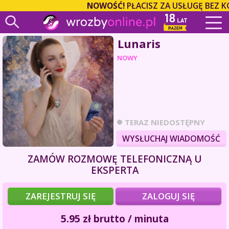
NOWOŚĆ!
PŁACISZ ZA USŁUGĘ BEZ K
Lunaris
NOWY
TERAZ NIEDOSTĘPNY
WYSŁUCHAJ WIADOMOŚĆ
ZAMÓW ROZMOWĘ TELEFONICZNĄ U
EKSPERTA
ZAREJESTRUJ SIĘ
ZALOGUJ SIĘ
5.95
zł
brutto / minuta