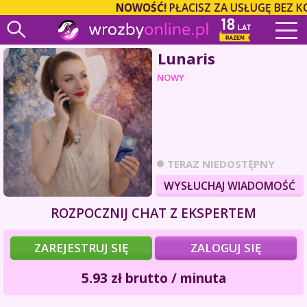
NOWOŚĆ!
PŁACISZ ZA USŁUGĘ BEZ K
Lunaris
NOWY
TERAZ NIEDOSTĘPNY
WYSŁUCHAJ WIADOMOŚĆ
ROZPOCZNIJ CHAT Z EKSPERTEM
ZAREJESTRUJ SIĘ
ZALOGUJ SIĘ
5.93
zł
brutto / minuta