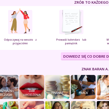
ZRÓB TO KAŻDEGO
Odpoczywaj na wesoło z
Prowadź kalendarz lub
M
przyjaciółmi
pamiętnik
w
DOWIEDZ SIĘ CO DOBRE 
ZNAK BARAN A..
PRZYJAŹŃ I
DAR
HORO
FINANSE
PRACA
UCZUCIA
UWODZENIA
URO