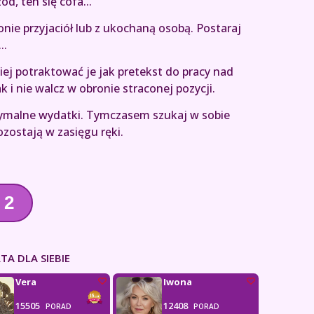
d, ten się cofa...
nie przyjaciół lub z ukochaną osobą. Postaraj
..
epiej potraktować je jak pretekst do pracy nad
ak i nie walcz w obronie straconej pozycji.
tymalne wydatki. Tymczasem szukaj w sobie
zostają w zasięgu ręki.
2
TA DLA SIEBIE
Vera
Iwona
15505
12408
PORAD
PORAD