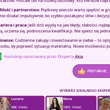
taktów. Postaw też na rozwój duchowy. Kto nie idzie naprzó
iłość i partnerstwo:
Piątkowy wieczór warto spędzić w gro
 nie działać impulsywnie, bo szybko pożałujesz słów i decyzji.
ariera i praca:
Jeśli dziś wyjdą na jaw błędy, słabości, najl
ą, uczenia się, podnoszenia kwalifikacji. Nie spiesz się jedn
inanse:
Codzienne zakupy i inwestowanie w siebie – to op
sobu, by poprawić sytuację materialną. Nowe możliwości po
Horoskop opracowany przez Eksperta
Akia
PRZYJMUJĘ
WYBIERZ IDEALNEGO EKSPER
Lunaris
Nena
906
1815
PORAD
PORAD