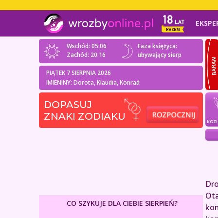
EKSPE
Wschód: 05:06
Faza księżyca:
Zachód: 20:16
ubywający sierp
PIĄTEK 7 SIERPNIA 2026
IMIENINY: Dorota, Klaudia, Konrad
DOPASUJ
ZNAKI ZODIAKU
KOZ
Dro
Ota
CO SZYKUJE DLA CIEBIE SIERPIEŃ?
kom