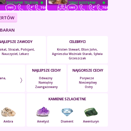
DOSTĘPNY TELEFON
TERAZ DOSTĘPNY
PERTÓW
 BARAN
NAJLEPSZE ZAWODY
CELEBRYCI
kat, Strażak, Policjant,
Kristen Stewart, Elton John,
Nauczyciel, Lekarz
Agnieszka Woźniak-Starak, Sylwia
Grzeszczak
NAJLEPSZE CECHY
NAJGORSZE CECHY
ana,
Odważny
Porywcze
Namiętny
Niecierpliwy
Zaangażowany
Ostry
KAMIENIE SZLACHETNE
Ambra
Ametyst
Diament
Awenturyn