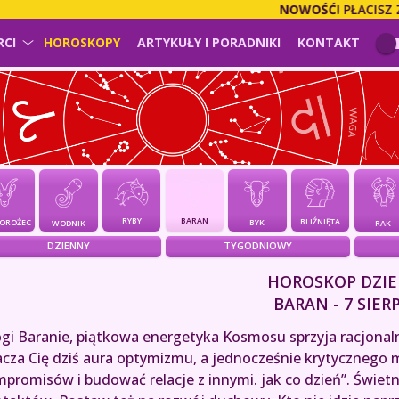
NOWOŚĆ!
PŁACISZ ZA USŁ
RCI
HOROSKOPY
ARTYKUŁY I PORADNIKI
KONTAKT
BARAN
RYBY
BLIŹNIĘTA
BYK
IOROŻEC
WODNIK
RAK
DZIENNY
TYGODNIOWY
HOROSKOP DZIE
BARAN - 7 SIER
gi Baranie, piątkowa energetyka Kosmosu sprzyja racjona
cza Cię dziś aura optymizmu, a jednocześnie krytycznego m
promisów i budować relacje z innymi. jak co dzień”. Świetn