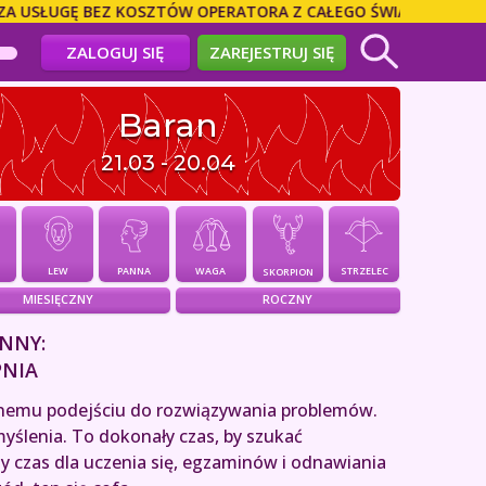
UGĘ BEZ KOSZTÓW OPERATORA Z CAŁEGO ŚWIATA! DZWOŃ BEZPO
ZALOGUJ SIĘ
ZAREJESTRUJ SIĘ
Baran
21.03 - 20.04
PANNA
WAGA
LEW
STRZELEC
SKORPION
MIESIĘCZNY
ROCZNY
NNY:
PNIA
lnemu podejściu do rozwiązywania problemów.
yślenia. To dokonały czas, by szukać
y czas dla uczenia się, egzaminów i odnawiania