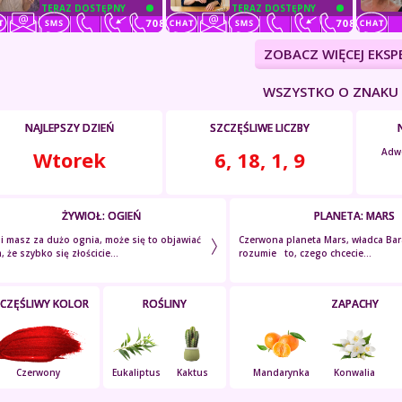
TERAZ DOSTĘPNY
TERAZ DOSTĘPNY
ZOBACZ WIĘCEJ EKS
WSZYSTKO O ZNAKU
NAJLEPSZY DZIEŃ
SZCZĘŚLIWE LICZBY
Adwo
Wtorek
6, 18, 1, 9
ŻYWIOŁ: OGIEŃ
PLANETA: MARS
li masz za dużo ognia, może się to objawiać
Czerwona planeta Mars, władca Bar
, że szybko się złościcie...
rozumie to, czego chcecie...
CZĘŚLIWY KOLOR
ROŚLINY
ZAPACHY
Czerwony
Eukaliptus
Kaktus
Mandarynka
Konwalia