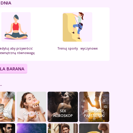
 DNIA
edytuj aby przywrócić
Trenuj sporty wyczynowe
ewnętrzną równowagę
DLA BARANA
.
SKOP
SEX
HOROSKOP
SŁABOŚCI
CZNY
HOROSKOP
PARTNERSKI