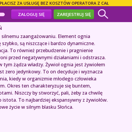
CISZ ZA USŁUGĘ BEZ KOSZTÓW OPERATORA Z CAŁEGO ŚWIATA! 
ZALOGUJ SIĘ
ZAREJESTRUJ SIĘ
Ń
wi, silnemu zaangażowaniu. Element ognia
 szybko, są niszczące i bardzo dynamiczne.
acja. To również przebudzenie i pragnienie
hroni przed negatywnymi działaniami i odstrasza.
w tym żądza władzy. Żywioł ognia jest żywiołem
Jest zero jedynkowy. To on decyduje i wyznacza
ania, kiedy w organizmie młodego człowieka
ym. Okres ten charakteryzuje się buntem,
ami. Niszczy by stworzyć, pali, żeby za chwilę
o istota. To najbardziej ekspansywny z żywiołów.
owe życie w silnym blasku Słońca.