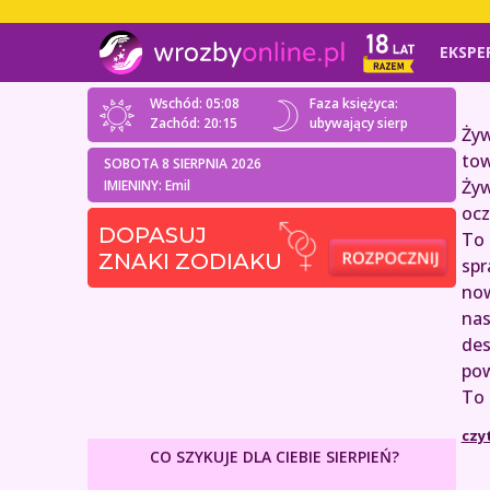
EKSPE
Wschód: 05:08
Faza księżyca:
Zachód: 20:15
ubywający sierp
Żyw
tow
SOBOTA 8 SIERPNIA 2026
Żyw
IMIENINY: Emil
ocz
DOPASUJ
To 
ZNAKI ZODIAKU
spr
now
nas
des
pow
To 
czy
CO SZYKUJE DLA CIEBIE SIERPIEŃ?