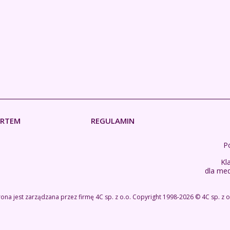
ERTEM
REGULAMIN
Po
Kl
dla me
rona jest zarządzana przez firmę
4C sp. z o.o.
Copyright 1998-2026 ©
4C sp. z o