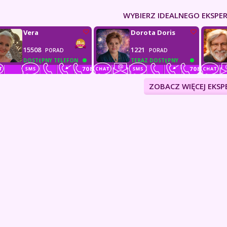
WYBIERZ IDEALNEGO EKSPER
Vera
Dorota Doris
15508
1221
PORAD
PORAD
DOSTĘPNY TELEFON
TERAZ DOSTĘPNY
ZOBACZ WIĘCEJ EKS