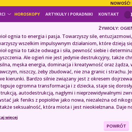
NOWOŚĆ!
PŁA
RCI
HOROSKOPY
ARTYKUŁY I PORADNIKI
KONTAKT
ŻYWIOŁY: OGIE
ioł ognia to energia i pasja. Towarzyszy sile, entuzjazmo
arzyszy wszelkim impulsywnym działaniom, które dzieją się
ioł ognia to także odwaga i siła, pewność siebie i determin
yszczenia. Ale ogień nie jest jedynie destrukcyjny, także c
silna, męska energia, dominacja i kreatywność oraz żądza, 
awczym, niszczy, żeby zbudować, nie zna granic i strachu. 
e kierunki. Bardzo silnie związany jest z okresem dojrzew
tępuje ogromna transformacja i z dziecka, staje się dorosł
trukcją, autodestrukcją, nagłymi i nieprzewidywalnymi zwrot
stać jak feniks z popiołów jako nowa, niezależna od nikog
także seksualność, która miota i jest nieokiełznana. Daje n
taj więcej
POWRÓT