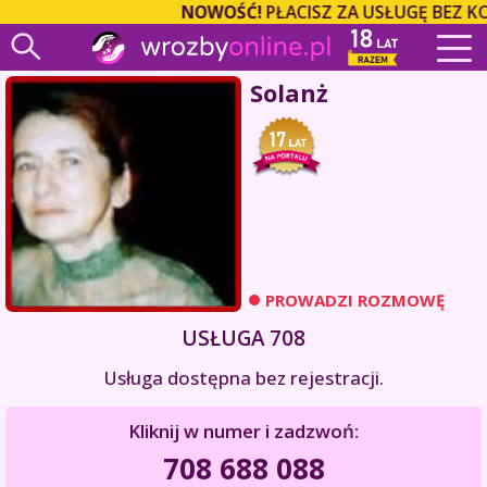
NOWOŚĆ!
PŁACISZ ZA USŁUGĘ BEZ K
Solanż
PROWADZI ROZMOWĘ
USŁUGA 708
Usługa dostępna bez rejestracji.
Kliknij w numer i zadzwoń:
708 688 088