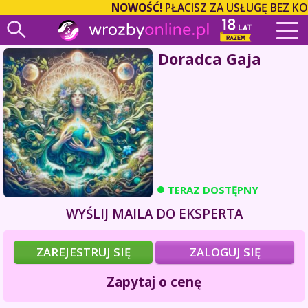
NOWOŚĆ!
PŁACISZ ZA USŁUGĘ BEZ KO
Doradca Gaja
TERAZ DOSTĘPNY
WYŚLIJ MAILA DO EKSPERTA
ZAREJESTRUJ SIĘ
ZALOGUJ SIĘ
Zapytaj o cenę