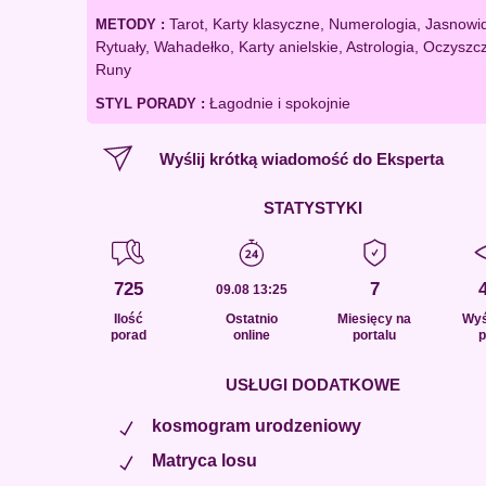
Tarot, Karty klasyczne, Numerologia, Jasnowi
METODY :
Rytuały, Wahadełko, Karty anielskie, Astrologia, Oczyszc
Runy
Łagodnie i spokojnie
STYL PORADY :
Wyślij krótką wiadomość do Eksperta
STATYSTYKI
725
7
09.08 13:25
Ilość
Ostatnio
Miesięcy na
Wyś
porad
online
portalu
p
USŁUGI DODATKOWE
kosmogram urodzeniowy
Matryca losu