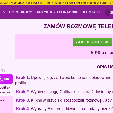
!
PŁACISZ ZA USŁUGĘ BEZ KOSZTÓW OPERATORA Z CAŁEGO Ś
I
HOROSKOPY
ARTYKUŁY I PORADNIKI
KONTAKT
ZAMÓW ROZMOWĘ TELEF
ZAREJESTRUJ SIĘ
5.90
zł
brutt
OPIS U
PNY
Krok 1.
Upewnij się, że Twoje konto jest doładowane 
profilu.
.69
zł
Krok 2
. Wybierz usługę Callback i sprawdź dostępny 
utto / min.
Krok 3.
Kliknij w przycisk "Rozpocznij rozmowę", a
a i
Krok 4.
Wybrany Ekspert oddzwoni na podany przez Ci