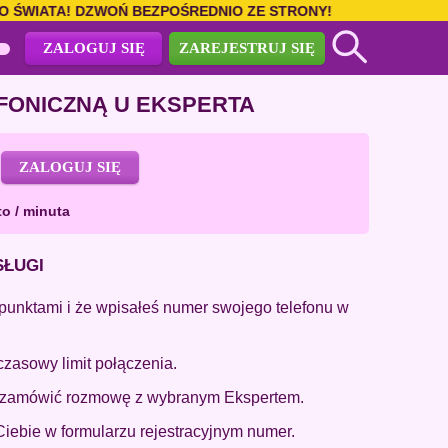
WIATA! DZWOŃ BEZPOŚREDNIO ZE STRONY!
ZALOGUJ SIĘ
ZAREJESTRUJ SIĘ
ONICZNĄ U EKSPERTA
ZALOGUJ SIĘ
o / minuta
SŁUGI
punktami i że wpisałeś numer swojego telefonu w
czasowy limit połączenia.
by zamówić rozmowę z wybranym Ekspertem.
ebie w formularzu rejestracyjnym numer.