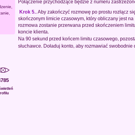
Połączenie przychodzące będzie z numeru zastrzeżon
dzenie,
Krok 5.
. Aby zakończyć rozmowę po prostu rozłącz s
zanie,
skończonym limicie czasowym, który obliczany jest n
rozmowa zostanie przerwana przed skończeniem limit
koncie klienta.
Na 90 sekund przed końcem limitu czasowego, pozosta
słuchawce. Doładuj konto, aby rozmawiać swobodnie d
4785
wietleń
rofilu