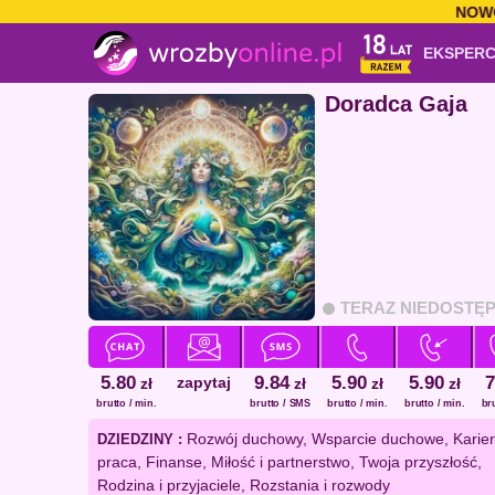
NOWOŚĆ
EKSPERC
Doradca Gaja
TERAZ NIEDOSTĘ
5.80
9.84
5.90
5.90
7
zapytaj
zł
zł
zł
zł
brutto / min.
brutto / SMS
brutto / min.
brutto / min.
br
Rozwój duchowy, Wsparcie duchowe, Karier
DZIEDZINY :
praca, Finanse, Miłość i partnerstwo, Twoja przyszłość,
Rodzina i przyjaciele, Rozstania i rozwody