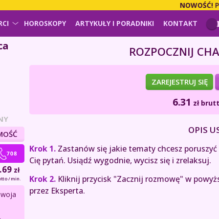
NOWOŚĆ!
PŁAC
RCI
HOROSKOPY
ARTYKUŁY I PORADNIKI
KONTAKT
ca
ROZPOCZNIJ CHA
ZAREJESTRUJ SIĘ
6.31
zł
brutt
NY
OPIS U
MOŚĆ
Krok 1.
Zastanów się jakie tematy chcesz poruszyć z
Cię pytań. Usiądź wygodnie, wycisz się i zrelaksuj.
.69
zł
Krok 2.
Kliknij przycisk "Zacznij rozmowę" w powyż
tto / min.
przez Eksperta.
Twoja