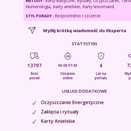
Karty klasyczne, Rytuały, Oczyszczanie, Tarot
METODY :
Numerologia, Karty anielskie, Karty lenormand
Bezpośrednio i szczerze
STYL PORADY :
Wyślij krótką wiadomość do Eksperta
STATYSTYKI
13797
4
7
06.08 07:43
Ilość
Ostatnio
Lat na
Wyś
porad
online
portalu
p
USŁUGI DODATKOWE
Oczyszczanie Energetyczne
Zaklęcia i rytuały
Karty Anielskie