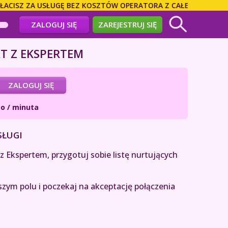
ISZ ZA USŁUGĘ BEZ KOSZTÓW OPERATORA Z CAŁEGO ŚWIATA! D
ZALOGUJ SIĘ
ZAREJESTRUJ SIĘ
T Z EKSPERTEM
ZALOGUJ SIĘ
o / minuta
SŁUGI
 Ekspertem, przygotuj sobie listę nurtujących
szym polu i poczekaj na akceptację połączenia