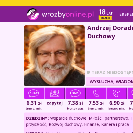
EKSPE
Andrzej Dorad
Duchowy
TERAZ NIEDOSTĘP
WYSŁUCHAJ WIADO
6.31
7.38
7.53
6.90
7
zapytaj
zł
zł
zł
zł
brutto / min.
brutto / SMS
brutto / min.
brutto / min.
bru
Wsparcie duchowe, Miłość i partnerstwo, 
DZIEDZINY :
przyszłość, Rozwój duchowy, Finanse, Kariera i praca