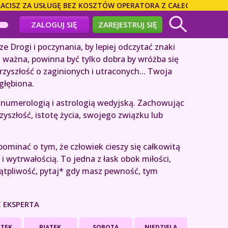
SZ ZA USŁUGĘ BEZ KOSZTÓW OPERATORA Z CAŁEGO ŚWIATA! DZ
ZALOGUJ SIĘ
ZAREJESTRUJ SIĘ
ze Drogi i poczynania, by lepiej odczytać znaki
o ważna, powinna być tylko dobra by wróżba się
rzyszłość o zaginionych i utraconych... Twoja
głębiona.
 numerologią i astrologią wedyjską. Zachowując
yszłość, istotę życia, swojego związku lub
minać o tym, że człowiek cieszy się całkowitą
i wytrwałością. To jedna z łask obok miłości,
wątpliwość, pytaj* gdy masz pewność, tym
 EKSPERTA
TEK
PIĄTEK
SOBOTA
NIEDZIELA