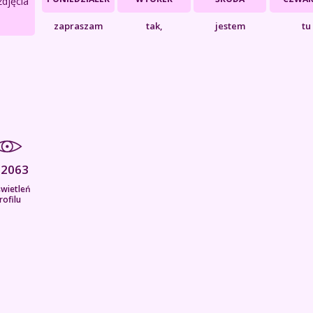
zdjęcia
zapraszam
tak,
jestem
tu
12063
wietleń
rofilu