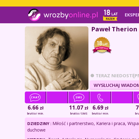
EKSPE
Paweł Therion
TERAZ NIEDOSTĘP
WYSŁUCHAJ WIADO
6.66
11.07
6.69
7
zł
zł
zł
brutto / min.
brutto / SMS
brutto / min.
bru
Miłość i partnerstwo, Kariera i praca, Wspa
DZIEDZINY :
duchowe