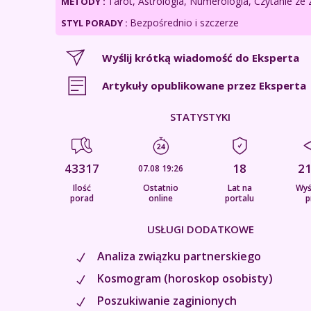
Tarot, Astrologia, Numerologia, Czytanie ze 
METODY :
Bezpośrednio i szczerze
STYL PORADY :
Wyślij krótką wiadomość do Eksperta
Artykuły opublikowane przez Eksperta
STATYSTYKI
43317
18
2
07.08 19:26
Ilość
Ostatnio
Lat na
Wyś
porad
online
portalu
p
USŁUGI DODATKOWE
Analiza związku partnerskiego
Kosmogram (horoskop osobisty)
Poszukiwanie zaginionych