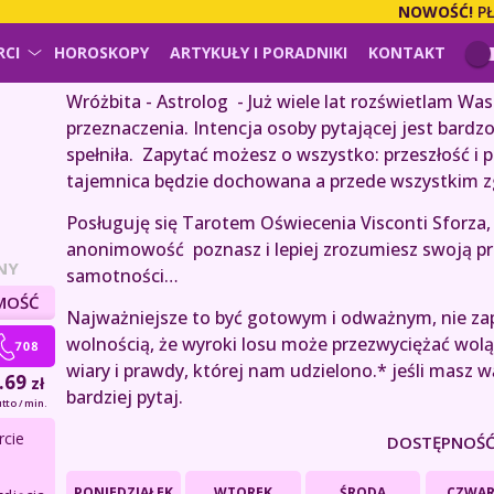
NOWOŚĆ!
PŁACI
RCI
HOROSKOPY
ARTYKUŁY I PORADNIKI
KONTAKT
Wróżbita - Astrolog - Już wiele lat rozświetlam Was
przeznaczenia. Intencja osoby pytającej jest bardz
spełniła. Zapytać możesz o wszystko: przeszłość i p
tajemnica będzie dochowana a przede wszystkim z
Posługuję się Tarotem Oświecenia Visconti Sforza,
anonimowość poznasz i lepiej zrozumiesz swoją prz
NY
samotności…
MOŚĆ
Najważniejsze to być gotowym i odważnym, nie zapo
wolnością, że wyroki losu może przezwyciężać wolą 
wiary i prawdy, której nam udzielono.* jeśli masz 
.69
zł
bardziej pytaj.
tto / min.
rcie
DOSTĘPNOŚĆ
PONIEDZIAŁEK
WTOREK
ŚRODA
CZWAR