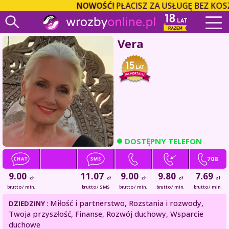
NOWOŚĆ!
PŁACISZ ZA USŁUGĘ BEZ KOSZ
Vera
DOSTĘPNY TELEFON
9.00
11.07
9.00
9.80
7.69
zł
zł
zł
zł
zł
brutto / min.
brutto / SMS
brutto / min.
brutto / min.
brutto / min.
Miłość i partnerstwo, Rozstania i rozwody,
DZIEDZINY :
Twoja przyszłość, Finanse, Rozwój duchowy, Wsparcie
duchowe