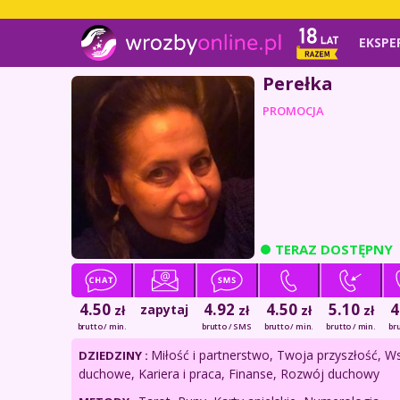
EKSPE
Perełka
PROMOCJA
TERAZ DOSTĘPNY
4.50
4.92
4.50
5.10
4
zapytaj
zł
zł
zł
zł
brutto / min.
brutto / SMS
brutto / min.
brutto / min.
bru
Miłość i partnerstwo, Twoja przyszłość, W
DZIEDZINY :
duchowe, Kariera i praca, Finanse, Rozwój duchowy