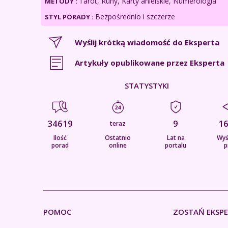
Tarot, Runy, Karty anielskie, Numerologia
METODY :
Bezpośrednio i szczerze
STYL PORADY :
Wyślij krótką wiadomość do Eksperta
Artykuły opublikowane przez Eksperta
STATYSTYKI
34619
9
1
teraz
Ilość
Ostatnio
Lat na
Wyś
porad
online
portalu
p
POMOC
ZOSTAŃ EKSP