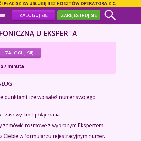
ŁACISZ ZA USŁUGĘ BEZ KOSZTÓW OPERATORA Z CAŁEGO ŚWIATA
ZALOGUJ SIĘ
ZAREJESTRUJ SIĘ
ONICZNĄ U EKSPERTA
ZALOGUJ SIĘ
o / minuta
SŁUGI
ne punktami i że wpisałeś numer swojego
 czasowy limit połączenia.
 aby zamówić rozmowę z wybranym Ekspertem.
 Ciebie w formularzu rejestracyjnym numer.