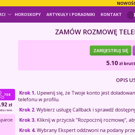
NOWOŚĆ!
P
RCI
HOROSKOPY
ARTYKUŁY I PORADNIKI
KONTAKT
ZAMÓW ROZMOWĘ TELEF
ZAREJESTRUJ SIĘ
5.10
zł
brutt
OPIS U
Krok 1.
Upewnij się, że Twoje konto jest doładowa
telefonu w profilu.
.92
zł
Krok 2
. Wybierz usługę Callback i sprawdź dostępny
tto / min.
Krok 3.
Kliknij w przycisk "Rozpocznij rozmowę",
sparcie
Krok 4.
Wybrany Ekspert oddzwoni na podany przez