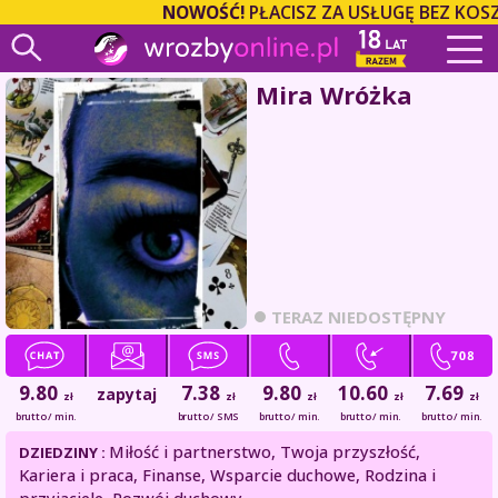
NOWOŚĆ!
PŁACISZ ZA USŁUGĘ BEZ KOSZT
Mira Wróżka
TERAZ NIEDOSTĘPNY
9.80
7.38
9.80
10.60
7.69
zapytaj
zł
zł
zł
zł
zł
brutto / min.
brutto / SMS
brutto / min.
brutto / min.
brutto / min.
Miłość i partnerstwo, Twoja przyszłość,
DZIEDZINY :
Kariera i praca, Finanse, Wsparcie duchowe, Rodzina i