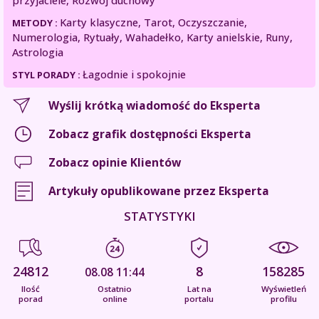
przyjaciele, Rozwój duchowy
Karty klasyczne, Tarot, Oczyszczanie,
METODY :
Numerologia, Rytuały, Wahadełko, Karty anielskie, Runy,
Astrologia
Łagodnie i spokojnie
STYL PORADY :
Wyślij krótką wiadomość do Eksperta
Zobacz grafik dostępności Eksperta
Zobacz opinie Klientów
Artykuły opublikowane przez Eksperta
STATYSTYKI
24812
8
158285
08.08 11:44
Ilość
Ostatnio
Lat na
Wyświetleń
porad
online
portalu
profilu