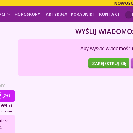
NOWOŚĆ!
PŁ
RCI
HOROSKOPY
ARTYKUŁY I PORADNIKI
KONTAKT
WYŚLIJ WIADOMO
Aby wysłać wiadomość 
ZAREJESTRUJ SIĘ
NY
.69
zł
tto / min.
iera i
,