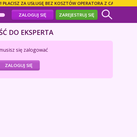
ACISZ ZA USŁUGĘ BEZ KOSZTÓW OPERATORA Z CAŁEGO ŚWIATA!
ZALOGUJ SIĘ
ZAREJESTRUJ SIĘ
ŚĆ DO EKSPERTA
musisz się zalogować
ZALOGUJ SIĘ