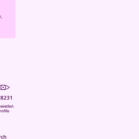
,
58231
wietleń
rofilu
ych