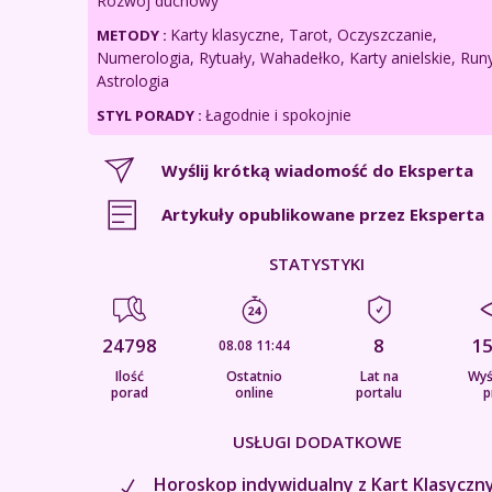
Rozwój duchowy
Karty klasyczne, Tarot, Oczyszczanie,
METODY :
Numerologia, Rytuały, Wahadełko, Karty anielskie, Runy
Astrologia
Łagodnie i spokojnie
STYL PORADY :
Wyślij krótką wiadomość do Eksperta
Artykuły opublikowane przez Eksperta
STATYSTYKI
24798
8
1
08.08 11:44
Ilość
Ostatnio
Lat na
Wyś
porad
online
portalu
p
USŁUGI DODATKOWE
Horoskop indywidualny z Kart Klasyczn