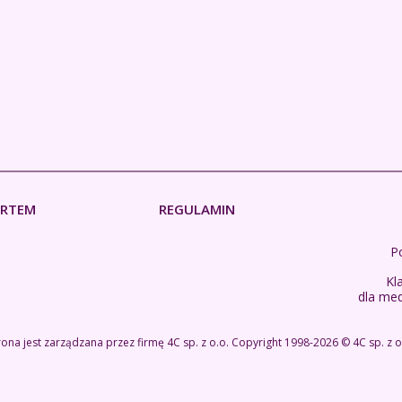
ERTEM
REGULAMIN
Po
Kl
dla me
rona jest zarządzana przez firmę
4C sp. z o.o.
Copyright 1998-2026 ©
4C sp. z o