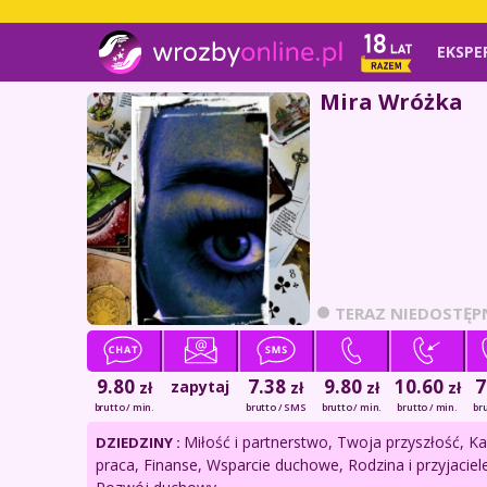
EKSPE
Mira Wróżka
TERAZ NIEDOSTĘP
9.80
7.38
9.80
10.60
7
zapytaj
zł
zł
zł
zł
brutto / min.
brutto / SMS
brutto / min.
brutto / min.
bru
Miłość i partnerstwo, Twoja przyszłość, Kar
DZIEDZINY :
praca, Finanse, Wsparcie duchowe, Rodzina i przyjaciele