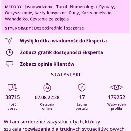
Jasnowidzenie, Tarot, Numerologia, Rytuały,
METODY :
Oczyszczanie, Karty klasyczne, Runy, Karty anielskie,
Wahadełko, Czytanie ze zdjęcia
Bezpośrednio i szczerze
STYL PORADY :
Wyślij krótką wiadomość do Eksperta
Zobacz grafik dostępności Eksperta
Zobacz opinie Klientów
STATYSTYKI
38715
17
179252
07.08 22:28
Ilość
Ostatnio
Lat na
Wyświetleń
porad
online
portalu
profilu
Witam serdecznie wszystkich tych, którzy
szukają rozwiązania dla trudnych sytuacji życiowych.