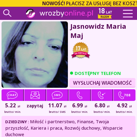
NOWOŚĆ!
PŁACISZ ZA USŁUGĘ BEZ KOSZT
Jasnowidz Maria
Maj
DOSTĘPNY TELEFON
WYSŁUCHAJ WIADOMOŚĆ
5.22
11.07
6.99
6.80
4.92
zapytaj
zł
zł
zł
zł
zł
brutto / min.
brutto / SMS
brutto / min.
brutto / min.
brutto / min.
Miłość i partnerstwo, Finanse, Twoja
DZIEDZINY :
przyszłość, Kariera i praca, Rozwój duchowy, Wsparcie
duchowe