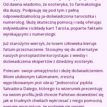
Od dawna wiadomo, że ezoteryka, to farmakologia
dla duszy. Podpisuję się pod tym z pełną
odpowiedzialnością ja-doświadczona tarocistka i
numerolog. Służę skuteczną pomocą i radą oferując
indywidualne rozkłady kart Tarota, poparte faktami
wynikającymi z numerologii.
Już starożytni wierzyli, że losem człowieka kieruje
fatum-przeznaczenie. Stosujmy się do alternatyw
naszych protoplastów korzystajac z wiedzy i
doświadczenia ekspertów z dziedziny ezoteryki.
Polecam swoje umiejętności i służę doświadczeniem.
Moim ulubionym talizmanem, zresztą
wypróbowanym jest obraz "Jednorożca' pędzla
Salvadora Dalego, którego to wizerunek prezentuję
na swoim profilu.Jeśli chcecie Państwo dowiedzieć się
jak w trudnych chwilach wykrzesać z niego pomocną
energię gwarantuję, że podzielę się swoimi