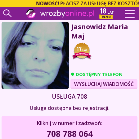
NOWOŚĆ!
PŁACISZ ZA USŁUGĘ BEZ KOSZTÓW
Jasnowidz Maria
Maj
DOSTĘPNY TELEFON
WYSŁUCHAJ WIADOMOŚĆ
USŁUGA 708
Usługa dostępna bez rejestracji.
Kliknij w numer i zadzwoń:
708 788 064