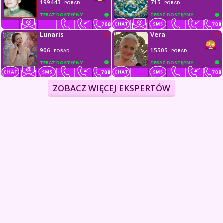
199443
715
PORAD
PORAD
TERAZ DOSTĘPNY
TERAZ DOSTĘPNY
Lunaris
Vera
906
15505
PORAD
PORAD
TERAZ DOSTĘPNY
TERAZ DOSTĘPNY
ZOBACZ WIĘCEJ EKSPERTÓW