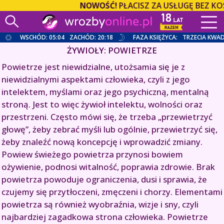
NOWOŚĆ!
PŁACISZ ZA USŁUGĘ BEZ KO
WSCHÓD: 05:04
ZACHÓD: 20:18
FAZA KSIĘŻYCA:
TRZECIA KWA
ŻYWIOŁY: POWIETRZE
Powietrze jest niewidzialne, utożsamia się je z
niewidzialnymi aspektami człowieka, czyli z jego
intelektem, myślami oraz jego psychiczną, mentalną
stroną. Jest to więc żywioł intelektu, wolności oraz
przestrzeni. Często mówi się, że trzeba „przewietrzyć
głowę”, żeby zebrać myśli lub ogólnie, przewietrzyć się,
żeby znaleźć nową koncepcję i wprowadzić zmiany.
Powiew świeżego powietrza przynosi bowiem
ożywienie, podnosi witalność, poprawia zdrowie. Brak
powietrza powoduje ograniczenia, dusi i sprawia, że
czujemy się przytłoczeni, zmęczeni i chorzy. Elementami
powietrza są również wyobraźnia, wizje i sny, czyli
najbardziej zagadkowa strona człowieka. Powietrze