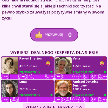
kilka chwil starał się z jakiejś techniki skorzystać. Na
pewno szybko zauważysz pozytywne zmiany w swoim
życiu!
0
PRZYJMUJĘ
WYBIERZ IDEALNEGO EKSPERTA DLA SIEBIE
Paweł Therion
Vera
43317
15508
PORAD
PORAD
TERAZ DOSTĘPNY
TERAZ DOSTĘPNY
Luna
Andrzej Doradca
Duchowy
20619
13801
PORAD
PORAD
TERAZ DOSTĘPNY
TERAZ DOSTĘPNY
ZOBACZ WIĘCEJ EKSPERTÓW