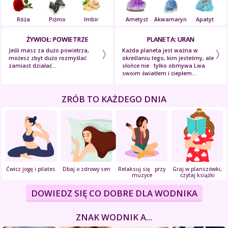
Róża
Piżmo
Imbir
Ametyst
Akwamaryn
Apatyt
ŻYWIOŁ: POWIETRZE
PLANETA: URAN
Jeśli masz za dużo powietrza,
Każda planeta jest ważna w
możesz zbyt dużo rozmyślać
określaniu tego, kim jesteśmy, ale
zamiast działać...
słońce nie tylko obmywa Lwa
swoim światłem i ciepłem...
ZRÓB TO KAŻDEGO DNIA
Ćwicz jogę i pilates
Dbaj o zdrowy sen
Relaksuj się przy
Graj w planszówki,
muzyce
czytaj książki
DOWIEDZ SIĘ CO DOBRE DLA WODNIKA
ZNAK WODNIK A...