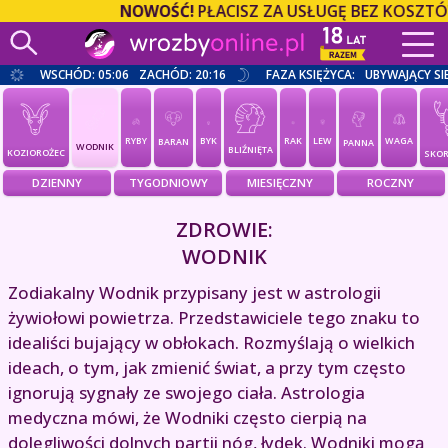
NOWOŚĆ!
PŁACISZ ZA USŁUGĘ BEZ KOSZTÓW 
WSCHÓD: 05:06
ZACHÓD: 20:16
FAZA KSIĘŻYCA:
UBYWAJĄCY SI
RYBY
BYK
RAK
LEW
WAGA
BARAN
PANNA
WODNIK
BLIŹNIĘTA
KOZIOROŻEC
SKOR
DZIENNY
TYGODNIOWY
MIESIĘCZNY
ROCZNY
ZDROWIE:
WODNIK
Zodiakalny Wodnik przypisany jest w astrologii
żywiołowi powietrza. Przedstawiciele tego znaku to
idealiści bujający w obłokach. Rozmyślają o wielkich
ideach, o tym, jak zmienić świat, a przy tym często
ignorują sygnały ze swojego ciała. Astrologia
medyczna mówi, że Wodniki często cierpią na
dolegliwości dolnych partii nóg, łydek. Wodniki mogą