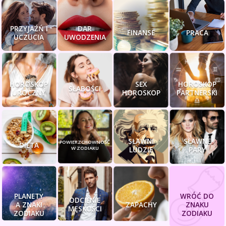
PRZYJAŹŃ I
DAR
FINANSE
PRACA
UCZUCIA
UWODZENIA
HOROSKOP
SEX
HOROSKOP
SŁABOŚCI
UROCZNY
HOROSKOP
PARTNERSKI
SŁAWNI
SŁAWNE
POWIERZCHOWNOŚĆ
DIETA
W ZODIAKU
LUDZIE
PARY
PLANETY
WRÓĆ DO
ODCIENIE
A ZNAKI
ZAPACHY
ZNAKU
MĘSKOŚCI
ZODIAKU
ZODIAKU