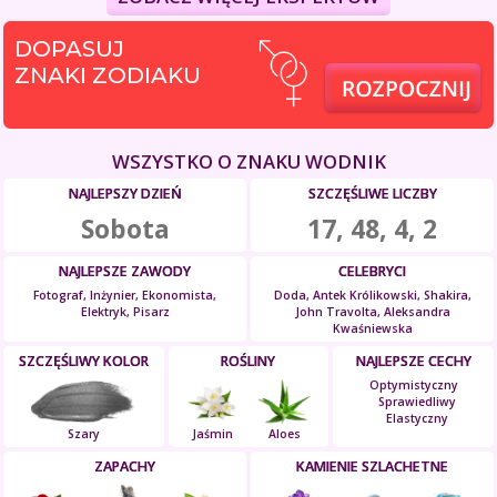
DOPASUJ
ZNAKI ZODIAKU
WSZYSTKO O ZNAKU WODNIK
NAJLEPSZY DZIEŃ
SZCZĘŚLIWE LICZBY
Sobota
17, 48, 4, 2
NAJLEPSZE ZAWODY
CELEBRYCI
Fotograf, Inżynier, Ekonomista,
Doda, Antek Królikowski, Shakira,
Elektryk, Pisarz
John Travolta, Aleksandra
Kwaśniewska
SZCZĘŚLIWY KOLOR
ROŚLINY
NAJLEPSZE CECHY
Optymistyczny
Sprawiedliwy
Elastyczny
Szary
Jaśmin
Aloes
ZAPACHY
KAMIENIE SZLACHETNE