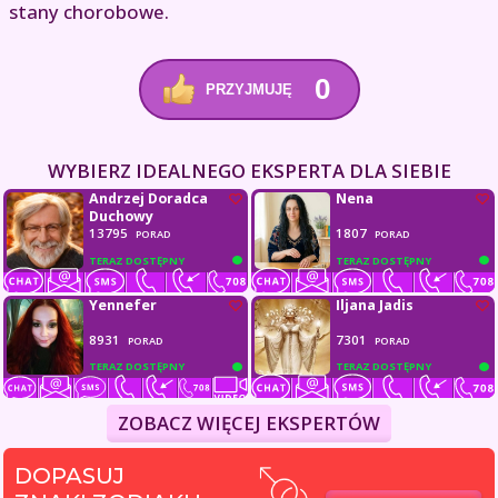
stany chorobowe.
0
PRZYJMUJĘ
WYBIERZ IDEALNEGO EKSPERTA DLA SIEBIE
Andrzej Doradca
Nena
Duchowy
13795
1807
PORAD
PORAD
TERAZ DOSTĘPNY
TERAZ DOSTĘPNY
Yennefer
Iljana Jadis
8931
7301
PORAD
PORAD
TERAZ DOSTĘPNY
TERAZ DOSTĘPNY
ZOBACZ WIĘCEJ EKSPERTÓW
DOPASUJ