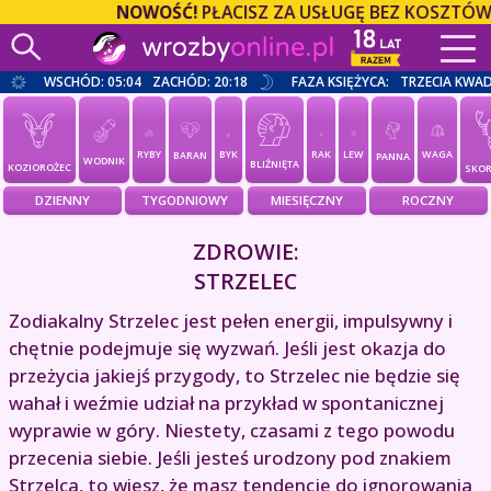
NOWOŚĆ!
PŁACISZ ZA USŁUGĘ BEZ KOSZTÓW O
WSCHÓD: 05:04
ZACHÓD: 20:18
FAZA KSIĘŻYCA:
TRZECIA KWA
RYBY
BYK
RAK
LEW
WAGA
BARAN
PANNA
WODNIK
BLIŹNIĘTA
KOZIOROŻEC
SKOR
DZIENNY
TYGODNIOWY
MIESIĘCZNY
ROCZNY
ZDROWIE:
STRZELEC
Zodiakalny Strzelec jest pełen energii, impulsywny i
chętnie podejmuje się wyzwań. Jeśli jest okazja do
przeżycia jakiejś przygody, to Strzelec nie będzie się
wahał i weźmie udział na przykład w spontanicznej
wyprawie w góry. Niestety, czasami z tego powodu
przecenia siebie. Jeśli jesteś urodzony pod znakiem
Strzelca, to wiesz, że masz tendencje do ignorowania