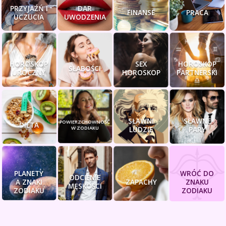
PRZYJAŹŃ I
DAR
FINANSE
PRACA
UCZUCIA
UWODZENIA
HOROSKOP
SEX
HOROSKOP
SŁABOŚCI
UROCZNY
HOROSKOP
PARTNERSKI
SŁAWNI
SŁAWNE
POWIERZCHOWNOŚĆ
DIETA
W ZODIAKU
LUDZIE
PARY
PLANETY
WRÓĆ DO
ODCIENIE
A ZNAKI
ZAPACHY
ZNAKU
MĘSKOŚCI
ZODIAKU
ZODIAKU