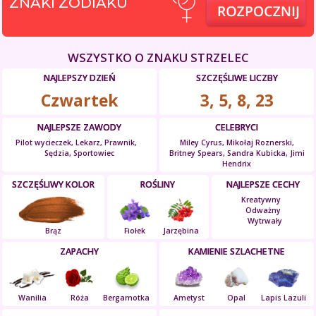
ZNAKI ZODIAKU
WSZYSTKO O ZNAKU STRZELEC
NAJLEPSZY DZIEŃ
SZCZĘŚLIWE LICZBY
Czwartek
3, 5, 8, 23
NAJLEPSZE ZAWODY
CELEBRYCI
Pilot wycieczek, Lekarz, Prawnik,
Miley Cyrus, Mikołaj Roznerski,
Sędzia, Sportowiec
Britney Spears, Sandra Kubicka, Jimi
Hendrix
SZCZĘŚLIWY KOLOR
ROŚLINY
NAJLEPSZE CECHY
Kreatywny
Odważny
Wytrwały
Brąz
Fiołek
Jarzębina
ZAPACHY
KAMIENIE SZLACHETNE
Wanilia
Róża
Bergamotka
Ametyst
Opal
Lapis Lazuli