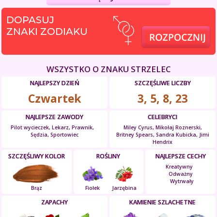
DOPASUJ
ZNAKI ZODIAKU
WSZYSTKO O ZNAKU STRZELEC
NAJLEPSZY DZIEŃ
SZCZĘŚLIWE LICZBY
Czwartek
3, 5, 8, 23
NAJLEPSZE ZAWODY
CELEBRYCI
Pilot wycieczek, Lekarz, Prawnik,
Miley Cyrus, Mikołaj Roznerski,
Sędzia, Sportowiec
Britney Spears, Sandra Kubicka, Jimi
Hendrix
SZCZĘŚLIWY KOLOR
ROŚLINY
NAJLEPSZE CECHY
Kreatywny
Odważny
Wytrwały
Brąz
Fiołek
Jarzębina
ZAPACHY
KAMIENIE SZLACHETNE