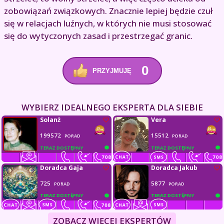
zobowiązań związkowych. Znacznie lepiej będzie czuł
się w relacjach luźnych, w których nie musi stosować
się do wytyczonych zasad i przestrzegać granic.
0
PRZYJMUJĘ
WYBIERZ IDEALNEGO EKSPERTA DLA SIEBIE
Solanż
Vera
199572
15512
PORAD
PORAD
TERAZ DOSTĘPNY
TERAZ DOSTĘPNY
Doradca Gaja
Doradca Jakub
725
5877
PORAD
PORAD
TERAZ DOSTĘPNY
TERAZ DOSTĘPNY
ZOBACZ WIĘCEJ EKSPERTÓW