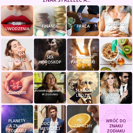
DAR
HOROSKOP
FINANSE
PRACA
UWODZENIA
UROCZNY
SEX
HOROSKOP
SŁABOŚCI
DIETA
HOROSKOP
PARTNERSKI
SŁAWNI
SŁAWNE
POWIERZCHOWNOŚĆ
ZDROWIE
W ZODIAKU
LUDZIE
PARY
PLANETY
WRÓĆ DO
ODCIENIE
A ZNAKI
ZAPACHY
ZNAKU
MĘSKOŚCI
ZODIAKU
ZODIAKU