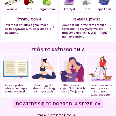
Wanilia
Róża
Bergamotka
Ametyst
Opal
Lapis Lazuli
ŻYWIOŁ: OGIEŃ
PLANETA: JOWISZ
Jeśli masz za dużo ognia, może
Jowisz rządzi Strzelcem i oferuje
się to objawiać tym, że szybko się
szczęście, pozytywny wzrost i
złościcie...
mnóstwo dobrych rzeczy. A gdy
na horyzoncie...
ZRÓB TO KAŻDEGO DNIA
Czytaj, podróżuj
Ćwicz jogę dla
Dbaj o swoich
Spaceruj na łonie
palcem po mapie,
relaksu i dobrego
przyjaciół i bliskich,
natury wraz z
planuj wycieczki
samopoczucia
oni są Twoją siłą
ukochanym
czworonogiem
DOWIEDZ SIĘ CO DOBRE DLA STRZELCA
ZNAK STRZELEC A...