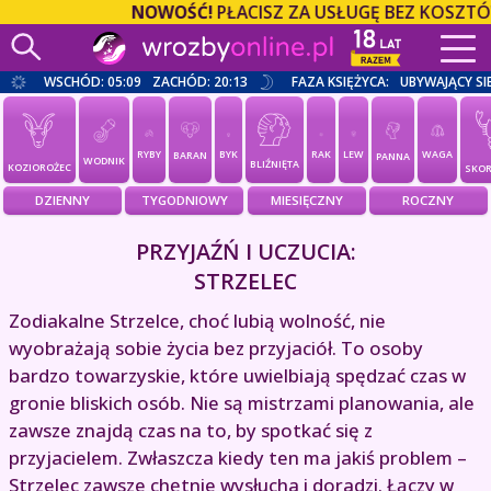
NOWOŚĆ!
PŁACISZ ZA USŁUGĘ BEZ KOSZTÓW 
WSCHÓD: 05:09
ZACHÓD: 20:13
FAZA KSIĘŻYCA:
UBYWAJĄCY SI
RYBY
BYK
RAK
LEW
WAGA
BARAN
PANNA
WODNIK
BLIŹNIĘTA
KOZIOROŻEC
SKOR
DZIENNY
TYGODNIOWY
MIESIĘCZNY
ROCZNY
PRZYJAŹŃ I UCZUCIA:
STRZELEC
Zodiakalne Strzelce, choć lubią wolność, nie
wyobrażają sobie życia bez przyjaciół. To osoby
bardzo towarzyskie, które uwielbiają spędzać czas w
gronie bliskich osób. Nie są mistrzami planowania, ale
zawsze znajdą czas na to, by spotkać się z
przyjacielem. Zwłaszcza kiedy ten ma jakiś problem –
Strzelec zawsze chętnie wysłucha i doradzi. Łączy w