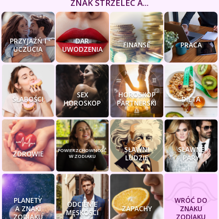
ZNAK STRZELEC A...
PRZYJAŹŃ I
DAR
FINANSE
PRACA
UCZUCIA
UWODZENIA
SEX
HOROSKOP
SŁABOŚCI
DIETA
HOROSKOP
PARTNERSKI
SŁAWNI
SŁAWNE
POWIERZCHOWNOŚĆ
ZDROWIE
W ZODIAKU
LUDZIE
PARY
PLANETY
WRÓĆ DO
ODCIENIE
A ZNAKI
ZAPACHY
ZNAKU
MĘSKOŚCI
ZODIAKU
ZODIAKU