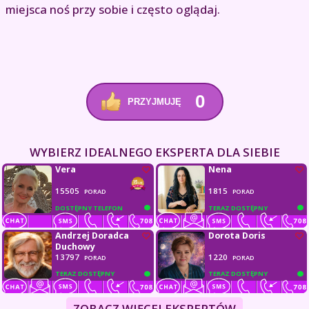
miejsca noś przy sobie i często oglądaj.
0
PRZYJMUJĘ
WYBIERZ IDEALNEGO EKSPERTA DLA SIEBIE
Vera
Nena
15505
1815
PORAD
PORAD
DOSTĘPNY TELEFON
TERAZ DOSTĘPNY
Andrzej Doradca
Dorota Doris
Duchowy
13797
1220
PORAD
PORAD
TERAZ DOSTĘPNY
TERAZ DOSTĘPNY
ZOBACZ WIĘCEJ EKSPERTÓW