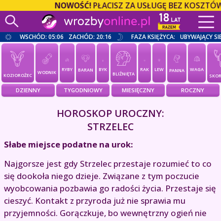
NOWOŚĆ!
PŁACISZ ZA USŁUGĘ BEZ KOSZTÓW O
WSCHÓD: 05:06
ZACHÓD: 20:16
FAZA KSIĘŻYCA:
UBYWAJĄCY SI
RYBY
BYK
RAK
LEW
WAGA
BARAN
PANNA
WODNIK
BLIŹNIĘTA
KOZIOROŻEC
SKOR
DZIENNY
TYGODNIOWY
MIESIĘCZNY
ROCZNY
HOROSKOP UROCZNY:
STRZELEC
Słabe miejsce podatne na urok:
Najgorsze jest gdy Strzelec przestaje rozumieć to co
się dookoła niego dzieje. Związane z tym poczucie
wyobcowania pozbawia go radości życia. Przestaje się
cieszyć. Kontakt z przyroda już nie sprawia mu
przyjemności. Gorączkuje, bo wewnętrzny ogień nie