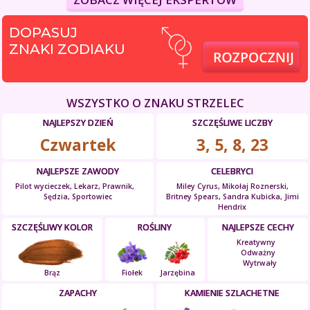
DOPASUJ
ZNAKI ZODIAKU
WSZYSTKO O ZNAKU STRZELEC
NAJLEPSZY DZIEŃ
SZCZĘŚLIWE LICZBY
Czwartek
3, 5, 8, 23
NAJLEPSZE ZAWODY
CELEBRYCI
Pilot wycieczek, Lekarz, Prawnik,
Miley Cyrus, Mikołaj Roznerski,
Sędzia, Sportowiec
Britney Spears, Sandra Kubicka, Jimi
Hendrix
SZCZĘŚLIWY KOLOR
ROŚLINY
NAJLEPSZE CECHY
Kreatywny
Odważny
Wytrwały
Brąz
Fiołek
Jarzębina
ZAPACHY
KAMIENIE SZLACHETNE