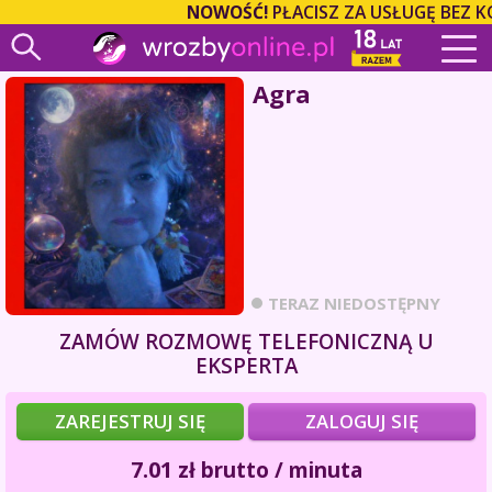
NOWOŚĆ!
PŁACISZ ZA USŁUGĘ BEZ K
Agra
TERAZ NIEDOSTĘPNY
ZAMÓW ROZMOWĘ TELEFONICZNĄ U
EKSPERTA
ZAREJESTRUJ SIĘ
ZALOGUJ SIĘ
7.01
zł
brutto / minuta