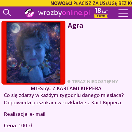
NOWOŚĆ!
PŁACISZ ZA USŁUGĘ BEZ K
Agra
TERAZ NIEDOSTĘPNY
MIESIĄC Z KARTAMI KIPPERA
Co się zdarzy w każdym tygodniu danego miesiaca?
Odpowiedzi poszukam w rozkładzie z Kart Kippera.
Realizacja: e- mail
Cena:
100 zł