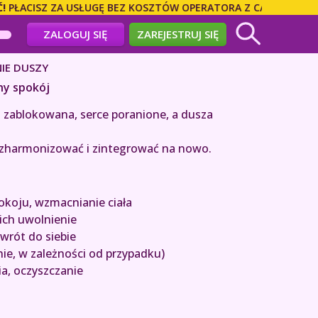
CISZ ZA USŁUGĘ BEZ KOSZTÓW OPERATORA Z CAŁEGO ŚWIATA! 
ZALOGUJ SIĘ
ZAREJESTRUJ SIĘ
IE DUSZY
ny spokój
est zablokowana, serce poranione, a dusza
, zharmonizować i zintegrować na nowo.
okoju, wzmacnianie ciała
 ich uwolnienie
owrót do siebie
ie, w zależności od przypadku)
ia, oczyszczanie