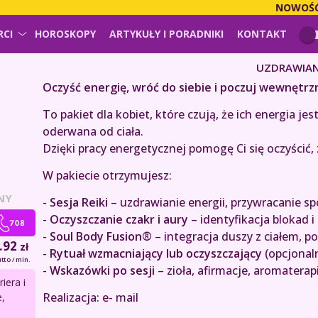
NOWOŚĆ!
PŁA
RCI
HOROSKOPY
ARTYKUŁY I PORADNIKI
KONTAKT
UZDRAWIAN
Oczyść energię, wróć do siebie i poczuj wewnętrz
To pakiet dla kobiet, które czują, że ich energia j
oderwana od ciała.
Dzięki pracy energetycznej pomogę Ci się oczyścić
W pakiecie otrzymujesz:
NY
-
Sesja Reiki
– uzdrawianie energii, przywracanie sp
-
Oczyszczanie czakr i aury
– identyfikacja blokad i
-
Soul Body Fusion®
– integracja duszy z ciałem, p
.92
zł
-
Rytuał wzmacniający lub oczyszczający
(opcjonaln
tto / min.
-
Wskazówki po sesji
– zioła, afirmacje, aromaterap
iera i
Realizacja: e- mail
,