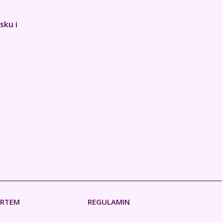
sku i
ERTEM
REGULAMIN