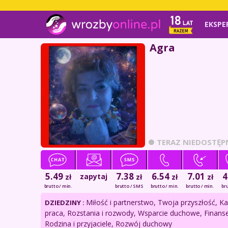
EKSPE
Agra
TERAZ NIEDOSTĘP
5.49
7.38
6.54
7.01
4
zapytaj
zł
zł
zł
zł
brutto / min.
brutto / SMS
brutto / min.
brutto / min.
bru
Miłość i partnerstwo, Twoja przyszłość, Kar
DZIEDZINY :
praca, Rozstania i rozwody, Wsparcie duchowe, Finanse
Rodzina i przyjaciele, Rozwój duchowy