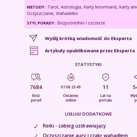
Tarot, Astrologia, Karty lenormand, Karty anie
METODY :
Oczyszczanie, Wahadełko
Bezpośrednio i szczerze
STYL PORADY :
Wyślij krótką wiadomość do Eksperta
Artykuły opublikowane przez Eksperta
STATYSTYKI
7684
11
5
07.08 23:49
Ilość
Ostatnio
Lat na
Wyś
porad
online
portalu
p
USŁUGI DODATKOWE
Reiki - zabieg uzdrawiający
Oczyszczanie aury i czakr wahadłem