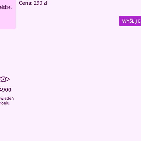
Cena:
290 zł
lskie,
WYŚLIJ 
4900
wietleń
rofilu