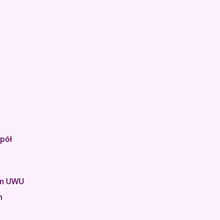
pół
em UWU
h