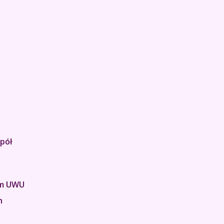
pół
em UWU
h