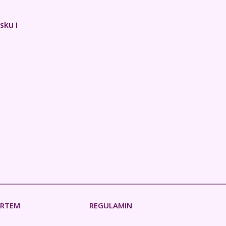
sku i
ERTEM
REGULAMIN