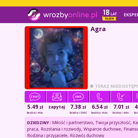
EKSPE
Agra
TERAZ NIEDOSTĘP
5.49
7.38
6.54
7.01
4
zapytaj
zł
zł
zł
zł
brutto / min.
brutto / SMS
brutto / min.
brutto / min.
bru
Miłość i partnerstwo, Twoja przyszłość, Kar
DZIEDZINY :
praca, Rozstania i rozwody, Wsparcie duchowe, Finanse
Rodzina i przyjaciele, Rozwój duchowy