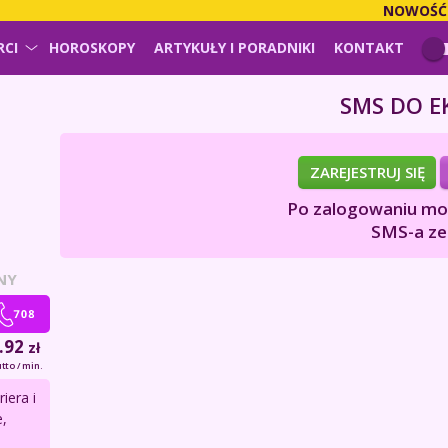
NOWOŚĆ!
PŁAC
RCI
HOROSKOPY
ARTYKUŁY I PORADNIKI
KONTAKT
SMS DO E
ZAREJESTRUJ SIĘ
Po zalogowaniu moż
SMS-a ze
NY
.92
zł
tto / min.
iera i
,