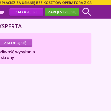
ISZ ZA USŁUGĘ BEZ KOSZTÓW OPERATORA Z CAŁEGO ŚWIATA! 
ZALOGUJ SIĘ
ZAREJESTRUJ SIĘ
KSPERTA
ZALOGUJ SIĘ
liwość wysyłania
 strony