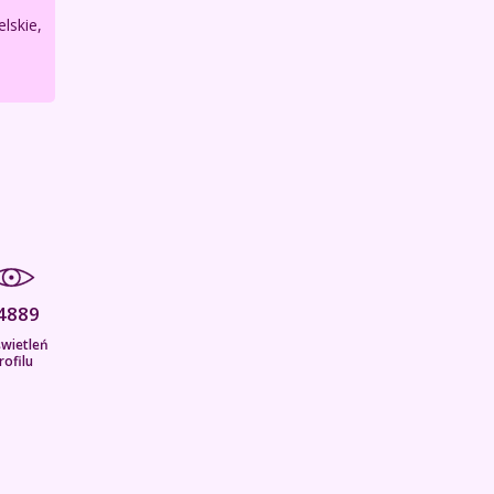
lskie,
4889
wietleń
rofilu