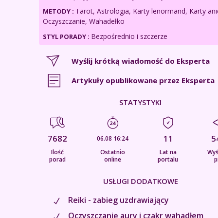
Tarot, Astrologia, Karty lenormand, Karty anie
METODY :
Oczyszczanie, Wahadełko
Bezpośrednio i szczerze
STYL PORADY :
Wyślij krótką wiadomość do Eksperta
Artykuły opublikowane przez Eksperta
STATYSTYKI
7682
11
5
06.08 16:24
Ilość
Ostatnio
Lat na
Wyś
porad
online
portalu
p
USŁUGI DODATKOWE
Reiki - zabieg uzdrawiający
Oczyszczanie aury i czakr wahadłem