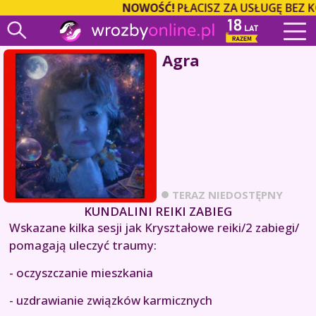
NOWOŚĆ!
PŁACISZ ZA USŁUGĘ BEZ 
Agra
TERAZ NIEDOSTĘPNY
KUNDALINI REIKI ZABIEG
Wskazane kilka sesji jak Kryształowe reiki/2 zabiegi/
pomagają uleczyć traumy:
- oczyszczanie mieszkania
- uzdrawianie związków karmicznych