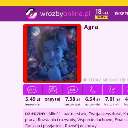
EKSPE
Agra
TERAZ NIEDOSTĘP
5.49
7.38
6.54
7.01
4
zapytaj
zł
zł
zł
zł
brutto / min.
brutto / SMS
brutto / min.
brutto / min.
bru
Miłość i partnerstwo, Twoja przyszłość, Kar
DZIEDZINY :
praca, Rozstania i rozwody, Wsparcie duchowe, Finanse
Rodzina i przyjaciele, Rozwój duchowy