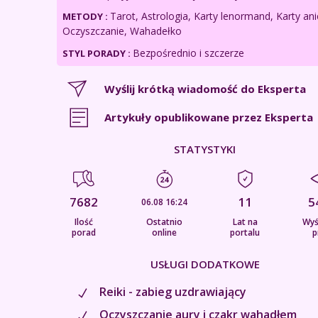
Tarot, Astrologia, Karty lenormand, Karty anie
METODY :
Oczyszczanie, Wahadełko
Bezpośrednio i szczerze
STYL PORADY :
Wyślij krótką wiadomość do Eksperta
Artykuły opublikowane przez Eksperta
STATYSTYKI
7682
11
5
06.08 16:24
Ilość
Ostatnio
Lat na
Wyś
porad
online
portalu
p
USŁUGI DODATKOWE
Reiki - zabieg uzdrawiający
Oczyszczanie aury i czakr wahadłem