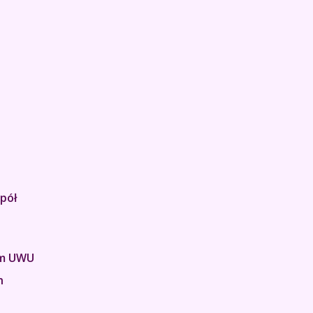
pół
em UWU
h