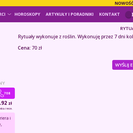
NOWOŚĆ!
PŁA
RCI
HOROSKOPY
ARTYKUŁY I PORADNIKI
KONTAKT
RYTU
Rytuały wykonuje z roślin. Wykonuję przez 7 dni kol
Cena:
70 zł
WYŚLIJ 
NY
.92
zł
tto / min.
iera i
,