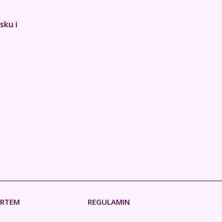
sku i
ERTEM
REGULAMIN