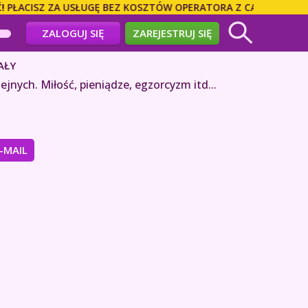
CISZ ZA USŁUGĘ BEZ KOSZTÓW OPERATORA Z CAŁEGO ŚWIATA! 
ZALOGUJ SIĘ
ZAREJESTRUJ SIĘ
AŁY
ejnych. Miłość, pieniądze, egzorcyzm itd...
E-MAIL