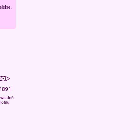
lskie,
4891
wietleń
rofilu