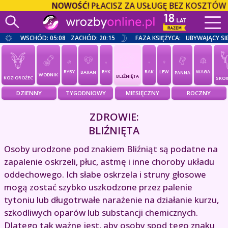
NOWOŚĆ!
PŁACISZ ZA USŁUGĘ BEZ KOSZTÓW O
WSCHÓD: 05:08
ZACHÓD: 20:15
FAZA KSIĘŻYCA:
UBYWAJĄCY SI
RYBY
BYK
RAK
LEW
WAGA
BARAN
PANNA
WODNIK
BLIŹNIĘTA
KOZIOROŻEC
SKOR
DZIENNY
TYGODNIOWY
MIESIĘCZNY
ROCZNY
ZDROWIE:
BLIŹNIĘTA
Osoby urodzone pod znakiem Bliźniąt są podatne na
zapalenie oskrzeli, płuc, astmę i inne choroby układu
oddechowego. Ich słabe oskrzela i struny głosowe
mogą zostać szybko uszkodzone przez palenie
tytoniu lub długotrwałe narażenie na działanie kurzu,
szkodliwych oparów lub substancji chemicznych.
Dlatego tak ważne jest, aby osoby spod tego znaku