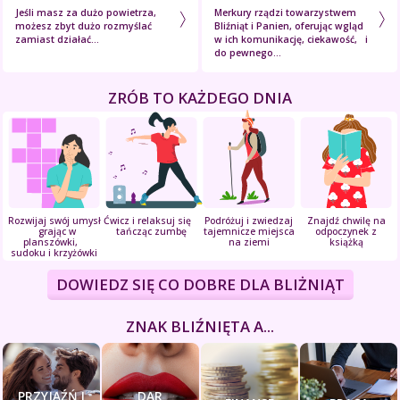
Jeśli masz za dużo powietrza,
Merkury rządzi towarzystwem
możesz zbyt dużo rozmyślać
Bliźniąt i Panien, oferując wgląd
zamiast działać...
w ich komunikację, ciekawość, i
do pewnego...
ZRÓB TO KAŻDEGO DNIA
Rozwijaj swój umysł
Ćwicz i relaksuj się
Podróżuj i zwiedzaj
Znajdź chwilę na
grając w
tańcząc zumbę
tajemnicze miejsca
odpoczynek z
planszówki,
na ziemi
książką
sudoku i krzyżówki
DOWIEDZ SIĘ CO DOBRE DLA BLIŻNIĄT
ZNAK BLIŹNIĘTA A...
PRZYJAŹŃ I
DAR