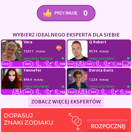
0
PRZYJMUJĘ
WYBIERZ IDEALNEGO EKSPERTA DLA SIEBIE
Vera
Q Robert
15511
9574
PORAD
PORAD
DOSTĘPNY TELEFON
TERAZ DOSTĘPNY
Yennefer
Dorota Doris
8964
1224
PORAD
PORAD
TERAZ DOSTĘPNY
TERAZ DOSTĘPNY
ZOBACZ WIĘCEJ EKSPERTÓW
DOPASUJ
ZNAKI ZODIAKU