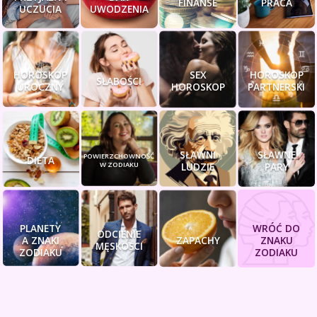
FINANSE
PRACA
UCZUCIA
UWODZENIA
HOROSKOP
SEX
HOROSKOP
SŁABOŚCI
UROCZNY
HOROSKOP
PARTNERSKI
SŁAWNI
SŁAWNE
POWIERZCHOWNOŚĆ
DIETA
W ZODIAKU
LUDZIE
PARY
PLANETY
WRÓĆ DO
ODCIENIE
A ZNAKI
ZAPACHY
ZNAKU
MĘSKOŚCI
ZODIAKU
ZODIAKU