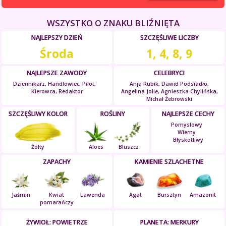
WSZYSTKO O ZNAKU BLIŹNIĘTA
NAJLEPSZY DZIEŃ
SZCZĘŚLIWE LICZBY
Środa
1, 4, 8, 9
NAJLEPSZE ZAWODY
CELEBRYCI
Dziennikarz, Handlowiec, Pilot,
Anja Rubik, Dawid Podsiadło,
Kierowca, Redaktor
Angelina Jolie, Agnieszka Chylińska,
Michał Żebrowski
SZCZĘŚLIWY KOLOR
ROŚLINY
NAJLEPSZE CECHY
Pomysłowy
Wierny
Błyskotliwy
Żółty
Aloes
Bluszcz
ZAPACHY
KAMIENIE SZLACHETNE
Jaśmin
Kwiat
Lawenda
Agat
Bursztyn
Amazonit
pomarańczy
ŻYWIOŁ: POWIETRZE
PLANETA: MERKURY