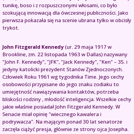
tunikę, boso i z rozpuszczonymi włosami, co było
szokującą innowacją dla ówczesnej publiczności. Jako
pierwsza pokazała się na scenie ubrana tylko w obcisły
trykot.
John Fitzgerald Kennedy
(ur. 29 maja 1917 w
Brookline, zm. 22 listopada 1963 w Dallas) nazywany
"John F. Kennedy", "JFK", "Jack Kennedy", "Ken" – 35. i
jedyny katolicki prezydent Stanów Zjednoczonych.
Człowiek Roku 1961 wg tygodnika Time. Jego cechy
osobowości przypisane do jego znaku zodiaku to
umiejętność nawiązywania kontaktów, potrzeba
bliskości rodziny , młodość inteligencja. Wszelkie cechy
jakie właśnie posiadał John Fitzgerald Kennedy. W
Senacie miał opinię "wiecznego kawalera i
podrywacza". Na mającym ponad 30 lat senatorze
zaczęła ciążyć presja, głównie ze strony ojca Josepha.