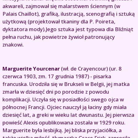
akwareli, zajmował się malarstwem ściennym (w
Palais Chaillot), grafiką, ilustracją, scenografią i sztuką
użytkową (projektował tkaniny dla P. Poireta,
dyktatora mody).Jego sztuka jest typowa dla Bliźniąt
pełna ruchu, jak powietrze żywioł patronujący
znakowi.
Marguerite Yourcenar
(wł. de Crayencour) (ur. 8
czerwca 1903, zm. 17 grudnia 1987) - pisarka
francuska. Urodziła się w Brukseli w Belgii, jej matka
zmarła w dziesięć dni po porodzie z powodu
komplikacji. Uczyła się w posiadłości swego ojca w
północnej Francji. Ojciec nauczył ją łaciny gdy miała
dziesięć lat, a greki w wieku lat dwunastu. Jej pierwsza
powieść Alexis opublikowana została w 1929 roku.
Marguerite była lesbijką. Jej bliska przyjaciółka, a
także wielka miłość, tłumaczka Grace Frick, zaprosiła