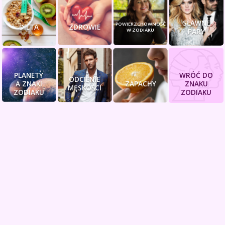
SŁAWNE
POWIERZCHOWNOŚĆ
DIETA
ZDROWIE
W ZODIAKU
PARY
PLANETY
WRÓĆ DO
ODCIENIE
A ZNAKI
ZAPACHY
ZNAKU
MĘSKOŚCI
ZODIAKU
ZODIAKU