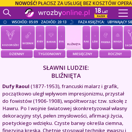
NOWOŚĆ!
PŁACISZ ZA USŁUGĘ BEZ KOSZTÓW OPERATORA Z
WSCHÓD: 05:09
ZACHÓD: 20:13
FAZA KSIĘŻYCA:
UBYWAJĄCY SI
RYBY
BYK
RAK
LEW
WAGA
BARAN
PANNA
WODNIK
BLIŹNIĘTA
KOZIOROŻEC
SKOR
DZIENNY
TYGODNIOWY
MIESIĘCZNY
ROCZNY
SŁAWNI LUDZIE:
BLIŹNIĘTA
Dufy Raoul
(1877-1953), francuski malarz i grafik,
początkowo uległ wpływom impresjonizmu, przystał
do fowistów (1906-1908), współtworząc tzw. szkołę z
Hawru. Po I wojnie światowej skonkretyzował własny
dekoracyjny styl, pełen zmysłowości, afirmacji życia,
poetyckiego wdzięku. Czyste barwy określa ciemna,
finezyjna kreska. Chętnie stosował technikę gwaszu i