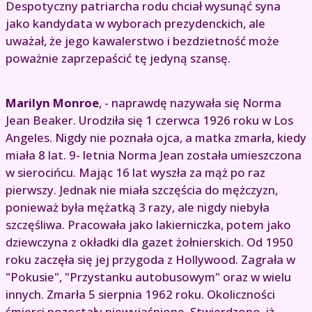
Despotyczny patriarcha rodu chciał wysunąć syna
jako kandydata w wyborach prezydenckich, ale
uważał, że jego kawalerstwo i bezdzietność może
poważnie zaprzepaścić tę jedyną szansę.
Marilyn Monroe
, - naprawdę nazywała się Norma
Jean Beaker. Urodziła się 1 czerwca 1926 roku w Los
Angeles. Nigdy nie poznała ojca, a matka zmarła, kiedy
miała 8 lat. 9- letnia Norma Jean została umieszczona
w sierocińcu. Mając 16 lat wyszła za mąż po raz
pierwszy. Jednak nie miała szczęścia do mężczyzn,
ponieważ była mężatką 3 razy, ale nigdy niebyła
szczęśliwa. Pracowała jako lakierniczka, potem jako
dziewczyna z okładki dla gazet żołnierskich. Od 1950
roku zaczęła się jej przygoda z Hollywood. Zagrała w
"Pokusie", "Przystanku autobusowym" oraz w wielu
innych. Zmarła 5 sierpnia 1962 roku. Okoliczności
śmierci pozostały niewyjaśnione. Stwierdzono, iż