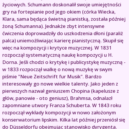
życiowych. Schumann doskonalił swoje umiejętności
gry na fortepianie pod jego okiem (córka Wiecka,
Klara, sama będąca świetną pianistką, została później
żoną Schumanna). Jednakże zbyt intensywne
ćwiczenia doprowadziły do uszkodzenia dłoni (paraliż
palca) uniemożliwiając karierę pianistyczną. Skupił się
więc na kompozycji i krytyce muzycznej. W 1831
rozpoczął systematyczną naukę kompozycji u H.
Dorna. Jeśli chodzi o krytykę i publicystykę muzyczną -
w 1833 rozpoczął walkę o nową muzykę w swym
piśmie "Neue Zeitschrift fur Musik". Bardzo
interesowały go nowe wielkie talenty. Jako jeden z
pierwszych nazwał geniuszem Chopina (kapelusze z
głów, panowie - oto geniusz), Brahmsa, odnalazł
zapomniane utwory Franza Schuberta. W 1843 roku
rozpoczął wykłady kompozycji w nowo założonym
konserwatorium lipskim. Kilka lat później przeniósł się
do Düsseldorfu obejmując stanowisko dyrygenta.