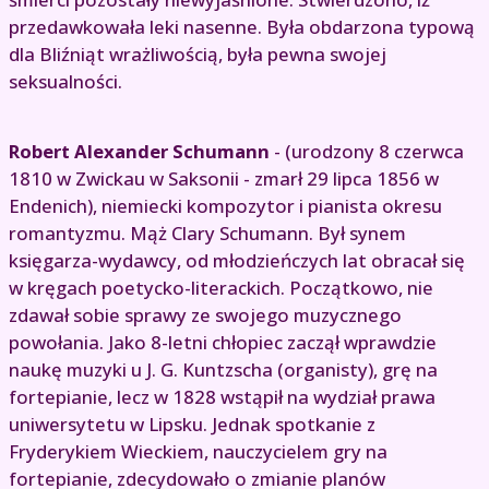
przedawkowała leki nasenne. Była obdarzona typową
dla Bliźniąt wrażliwością, była pewna swojej
seksualności.
Robert Alexander Schumann
- (urodzony 8 czerwca
1810 w Zwickau w Saksonii - zmarł 29 lipca 1856 w
Endenich), niemiecki kompozytor i pianista okresu
romantyzmu. Mąż Clary Schumann. Był synem
księgarza-wydawcy, od młodzieńczych lat obracał się
w kręgach poetycko-literackich. Początkowo, nie
zdawał sobie sprawy ze swojego muzycznego
powołania. Jako 8-letni chłopiec zaczął wprawdzie
naukę muzyki u J. G. Kuntzscha (organisty), grę na
fortepianie, lecz w 1828 wstąpił na wydział prawa
uniwersytetu w Lipsku. Jednak spotkanie z
Fryderykiem Wieckiem, nauczycielem gry na
fortepianie, zdecydowało o zmianie planów