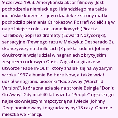
9 czerwca 1963. Amerykański aktor filmowy. Jest
pochodzenia niemieckiego i irlandzkiego ma także
indiańskie korzenie – jego dziadek ze strony matki
pochodził z plemienia Czirokezów. Potrafi wcielić się w
najróżniejsze role – od komediowych (Piraci z
Karaibów) poprzez dramaty (Edward Nożycoręki),
sensacyjne (Pewnego razu w Meksyku: Desperado 2),
skończywszy na thrillerach (Z piekła rodem). Johnny
dwukrotnie wziął udział w nagraniach z brytyjskim
zespołem rockowym Oasis. Zagrał na gitarze w
utworze "Fade In-Out", który znalazł się na wydanym
w roku 1997 albumie Be Here Now, a także wziął
udział w nagraniu piosenki "Fade Away (Warchild
Version)", która znalazła się na stronie Bsingla "Don't
Go Away".Gdy miał 40 lat gazeta "People" ogłosiła go
najseksowniejszym mężczyzną na świecie. Johnny
Deep nominowany i nagradzany był 18 razy. Obecnie
mieszka we Francji.