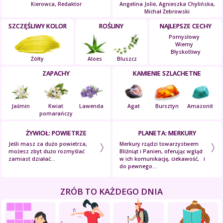
Kierowca, Redaktor
Angelina Jolie, Agnieszka Chylińska,
Michał Żebrowski
SZCZĘŚLIWY KOLOR
ROŚLINY
NAJLEPSZE CECHY
Pomysłowy
Wierny
Błyskotliwy
Żółty
Aloes
Bluszcz
ZAPACHY
KAMIENIE SZLACHETNE
Jaśmin
Kwiat
Lawenda
Agat
Bursztyn
Amazonit
pomarańczy
ŻYWIOŁ: POWIETRZE
PLANETA: MERKURY
Jeśli masz za dużo powietrza,
Merkury rządzi towarzystwem
możesz zbyt dużo rozmyślać
Bliźniąt i Panien, oferując wgląd
zamiast działać...
w ich komunikację, ciekawość, i
do pewnego...
ZRÓB TO KAŻDEGO DNIA