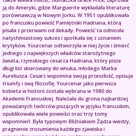
ją do Ameryki, gdzie Marguerite wykładała literaturę
porównawczą w Nowym Jorku. W 1951 opublikowała
po francusku powieść Pamiętniki Hadriana, którą
pisała z przerwami od dekady. Powieść ta odniosła
natychmiastowy sukces i spotkała się z uznaniem
krytyków. Yourcenar odtworzyła w niej życie i śmierć
jednego z największych władców starożytnego
świata, rzymskiego cesarza Hadriana, który pisze
długi list skierowany do wnuka, młodego Marka
Aureliusza. Cesarz wspomina swoją przeszłość, opisuje
triumfy i swą filozofię. Yourcenar jako pierwsza
kobieta w historii została wybrana w 1980 do
Akademii Francuskiej. Należała do grona najbardziej
poważanych twórców piszących w języku francuskim,
opublikowała wiele powieści oraz trzy tomy
wspomnień. Była typowym Bliźniakiem Żądza wiedzy,
pragnienie zrozumienia każdego zjawiska i