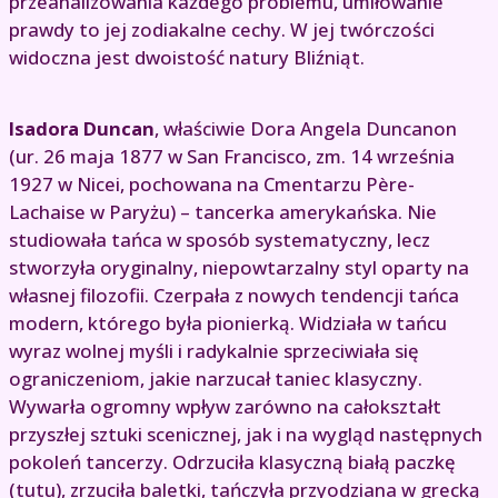
przeanalizowania każdego problemu, umiłowanie
prawdy to jej zodiakalne cechy. W jej twórczości
widoczna jest dwoistość natury Bliźniąt.
Isadora Duncan
, właściwie Dora Angela Duncanon
(ur. 26 maja 1877 w San Francisco, zm. 14 września
1927 w Nicei, pochowana na Cmentarzu Père-
Lachaise w Paryżu) – tancerka amerykańska. Nie
studiowała tańca w sposób systematyczny, lecz
stworzyła oryginalny, niepowtarzalny styl oparty na
własnej filozofii. Czerpała z nowych tendencji tańca
modern, którego była pionierką. Widziała w tańcu
wyraz wolnej myśli i radykalnie sprzeciwiała się
ograniczeniom, jakie narzucał taniec klasyczny.
Wywarła ogromny wpływ zarówno na całokształt
przyszłej sztuki scenicznej, jak i na wygląd następnych
pokoleń tancerzy. Odrzuciła klasyczną białą paczkę
(tutu), zrzuciła baletki, tańczyła przyodziana w grecką