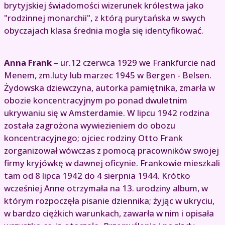
brytyjskiej świadomości wizerunek królestwa jako
"rodzinnej monarchii", z którą purytańska w swych
obyczajach klasa średnia mogła się identyfikować.
Anna Frank
– ur.12 czerwca 1929 we Frankfurcie nad
Menem, zm.luty lub marzec 1945 w Bergen - Belsen.
Żydowska dziewczyna, autorka pamiętnika, zmarła w
obozie koncentracyjnym po ponad dwuletnim
ukrywaniu się w Amsterdamie. W lipcu 1942 rodzina
została zagrożona wywiezieniem do obozu
koncentracyjnego; ojciec rodziny Otto Frank
zorganizował wówczas z pomocą pracowników swojej
firmy kryjówkę w dawnej oficynie. Frankowie mieszkali
tam od 8 lipca 1942 do 4 sierpnia 1944. Krótko
wcześniej Anne otrzymała na 13. urodziny album, w
którym rozpoczęła pisanie dziennika; żyjąc w ukryciu,
w bardzo ciężkich warunkach, zawarła w nim i opisała