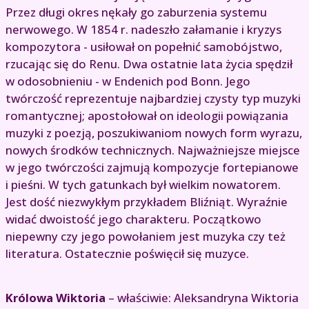
Przez długi okres nękały go zaburzenia systemu
nerwowego. W 1854 r. nadeszło załamanie i kryzys
kompozytora - usiłował on popełnić samobójstwo,
rzucając się do Renu. Dwa ostatnie lata życia spędził
w odosobnieniu - w Endenich pod Bonn. Jego
twórczość reprezentuje najbardziej czysty typ muzyki
romantycznej; apostołował on ideologii powiązania
muzyki z poezją, poszukiwaniom nowych form wyrazu,
nowych środków technicznych. Najważniejsze miejsce
w jego twórczości zajmują kompozycje fortepianowe
i pieśni. W tych gatunkach był wielkim nowatorem.
Jest dość niezwykłym przykładem Bliźniąt. Wyraźnie
widać dwoistość jego charakteru. Początkowo
niepewny czy jego powołaniem jest muzyka czy też
literatura. Ostatecznie poświęcił się muzyce.
Królowa Wiktoria
– właściwie: Aleksandryna Wiktoria