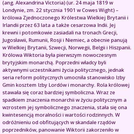
(ang. Alexandrina Victoria) (ur. 24 maja 1819 w
Londynie, zm. 22 stycznia 1901 w Cowes Wight) –
królowa Zjednoczonego Królestwa Wielkiej Brytanii i
Irlandii przez 63 lata a także cesarzowa Indii. Jej
krewni i potomkowie zasiadali na tronach Grecji,
Jugosławii, Rumunii, Rosji i Niemiec, a obecnie panują
w Wielkiej Brytanii, Szwecji, Norwegii, Belgii i Hiszpanii.
Królowa Wiktoria była pierwszym nowoczesnym
brytyjskim monarchą. Poprzedni władcy byli
aktywnymi uczestnikami życia politycznego, jednak
seria reform politycznych umocniła stanowisko Izby
Gmin kosztem Izby Lordów i monarchy. Rola królowej
stawała się coraz bardziej symboliczna. Wraz ze
spadkiem znaczenia monarchii w życiu politycznym a
wzrostem jej symbolicznego znaczenia, stała się ona
kwintesencją moralności i wartości rodzinnych. W
odróżnieniu od obfitujących w skandale rządów
poprzedników, panowanie Wiktorii zakorzeniło w