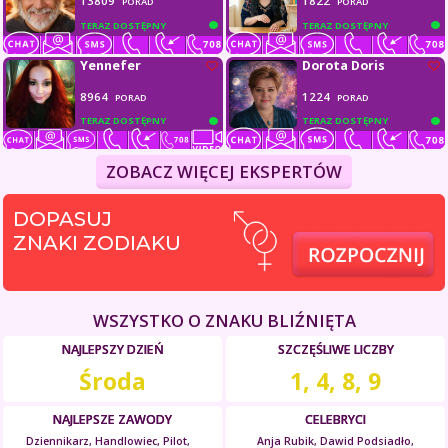
13809
1822
PORAD
PORAD
TERAZ DOSTĘPNY
TERAZ DOSTĘPNY
Yennefer
Dorota Doris
8964
1224
PORAD
PORAD
TERAZ DOSTĘPNY
TERAZ DOSTĘPNY
ZOBACZ WIĘCEJ EKSPERTÓW
DOPASUJ
ZNAKI ZODIAKU
WSZYSTKO O ZNAKU BLIŹNIĘTA
NAJLEPSZY DZIEŃ
SZCZĘŚLIWE LICZBY
Środa
1, 4, 8, 9
NAJLEPSZE ZAWODY
CELEBRYCI
Dziennikarz, Handlowiec, Pilot,
Anja Rubik, Dawid Podsiadło,