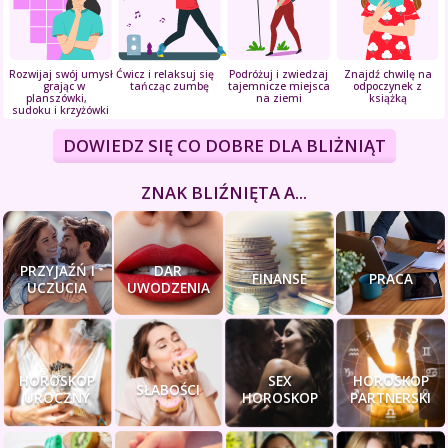
Rozwijaj swój umysł
Ćwicz i relaksuj się
Podróżuj i zwiedzaj
Znajdź chwilę na
grając w
tańcząc zumbę
tajemnicze miejsca
odpoczynek z
planszówki,
na ziemi
książką
sudoku i krzyżówki
DOWIEDZ SIĘ CO DOBRE DLA BLIŻNIĄT
ZNAK BLIŹNIĘTA A...
PRZYJAŹŃ I
DAR
FINANSE
PRACA
UCZUCIA
UWODZENIA
HOROSKOP
SEX
HOROSKOP
SŁABOŚCI
UROCZNY
HOROSKOP
PARTNERSKI