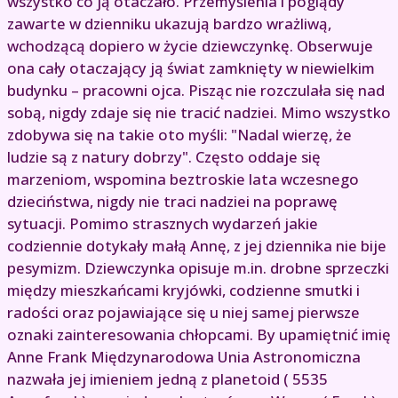
wszystko co ją otaczało. Przemyślenia i poglądy
zawarte w dzienniku ukazują bardzo wrażliwą,
wchodzącą dopiero w życie dziewczynkę. Obserwuje
ona cały otaczający ją świat zamknięty w niewielkim
budynku – pracowni ojca. Pisząc nie rozczulała się nad
sobą, nigdy zdaje się nie tracić nadziei. Mimo wszystko
zdobywa się na takie oto myśli: "Nadal wierzę, że
ludzie są z natury dobrzy". Często oddaje się
marzeniom, wspomina beztroskie lata wczesnego
dzieciństwa, nigdy nie traci nadziei na poprawę
sytuacji. Pomimo strasznych wydarzeń jakie
codziennie dotykały małą Annę, z jej dziennika nie bije
pesymizm. Dziewczynka opisuje m.in. drobne sprzeczki
między mieszkańcami kryjówki, codzienne smutki i
radości oraz pojawiające się u niej samej pierwsze
oznaki zainteresowania chłopcami. By upamiętnić imię
Anne Frank Międzynarodowa Unia Astronomiczna
nazwała jej imieniem jedną z planetoid ( 5535