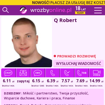
NOWOŚĆ!
PŁACISZ ZA USŁUGĘ BEZ KOSZT
Q Robert
PROWADZI ROZMOWĘ
WYSŁUCHAJ WIADOMOŚĆ
6.11
6.15
6.39
7.57
7.69
14.99
zapytaj
zł
zł
zł
zł
zł
zł
brutto / min.
brutto / SMS
brutto / min.
brutto / min.
brutto / min.
brutto / min.
Miłość i partnerstwo, Twoja przyszłość,
DZIEDZINY :
Wsparcie duchowe, Kariera i praca, Finanse