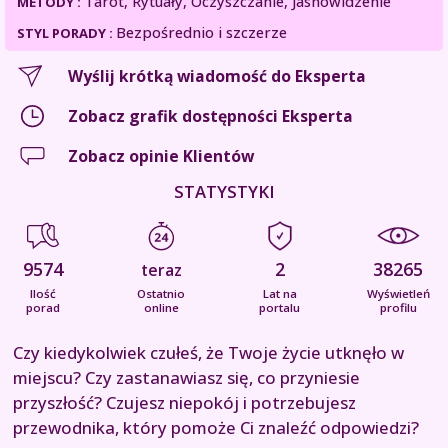
Tarot, Rytuały, Oczyszczanie, Jasnowidzenie
METODY :
Bezpośrednio i szczerze
STYL PORADY :
Wyślij krótką wiadomość do Eksperta
Zobacz grafik dostępności Eksperta
Zobacz opinie Klientów
STATYSTYKI
9574
2
38265
teraz
Ilość
Ostatnio
Lat na
Wyświetleń
porad
online
portalu
profilu
Czy kiedykolwiek czułeś, że Twoje życie utknęło w
miejscu? Czy zastanawiasz się, co przyniesie
przyszłość? Czujesz niepokój i potrzebujesz
przewodnika, który pomoże Ci znaleźć odpowiedzi?