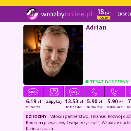
EKSPE
Adrian
TERAZ DOSTĘPNY
6.19
13.53
5.90
5.90
7
zapytaj
zł
zł
zł
zł
brutto / min.
brutto / SMS
brutto / min.
brutto / min.
bru
Miłość i partnerstwo, Finanse, Rozwój du
DZIEDZINY :
Rodzina i przyjaciele, Twoja przyszłość, Wsparcie duch
Kariera i praca