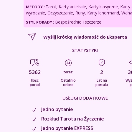
Tarot, Karty anielskie, Karty klasyczne, Karty
METODY :
wyrocznie, Oczyszczanie, Runy, Karty lenormand, Wah
Bezpośrednio i szczerze
STYL PORADY :
Wyślij krótką wiadomość do Eksperta
STATYSTYKI
5362
2
3
teraz
Ilość
Ostatnio
Lat na
Wyś
porad
online
portalu
p
USŁUGI DODATKOWE
Jedno pytanie
Rozkład Tarota na Życzenie
Jedno pytanie EXPRESS