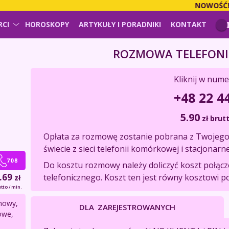
NOWOŚĆ!
PŁA
RCI
HOROSKOPY
ARTYKUŁY I PORADNIKI
KONTAKT
ROZMOWA TELEFONI
Kliknij w nume
+48 22 4
5.90
zł
brutt
Opłata za rozmowę zostanie pobrana z Twojego 
świecie z sieci telefonii komórkowej i stacjonarne
Do kosztu rozmowy należy doliczyć koszt połąc
.69
telefonicznego. Koszt ten jest równy kosztowi p
zł
tto / min.
chowy,
DLA ZAREJESTROWANYCH
owe,