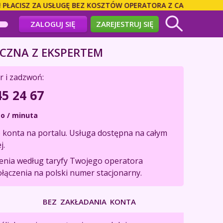
CISZ ZA USŁUGĘ BEZ KOSZTÓW OPERATORA Z CAŁEGO ŚWIATA! 
ZALOGUJ SIĘ
ZAREJESTRUJ SIĘ
CZNA Z EKSPERTEM
r i zadzwoń:
45 24 67
o / minuta
konta na portalu. Usługa dostępna na całym
j.
zenia według taryfy Twojego operatora
ołączenia na polski numer stacjonarny.
BEZ ZAKŁADANIA KONTA