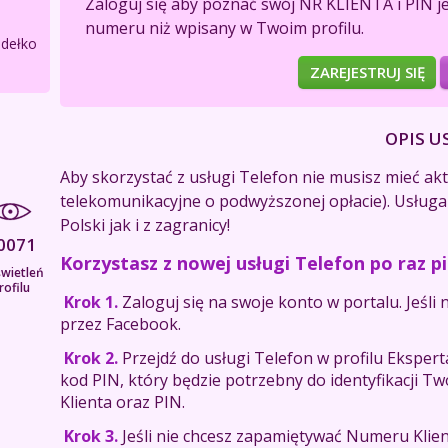
Zaloguj się aby poznać swój NR KLIENTA i PIN j
numeru niż wpisany w Twoim profilu.
adełko
ZAREJESTRUJ SIĘ
OPIS U
Aby skorzystać z usługi Telefon nie musisz mieć a
telekomunikacyjne o podwyższonej opłacie). Usługa
Polski jak i z zagranicy!
0071
Korzystasz z nowej usługi Telefon po raz p
wietleń
rofilu
Krok 1.
Zaloguj się na swoje konto w portalu. Jeśli n
przez Facebook.
Krok 2.
Przejdź do usługi Telefon w profilu Eksper
kod PIN, który będzie potrzebny do identyfikacji T
Klienta oraz PIN.
Krok 3.
Jeśli nie chcesz zapamiętywać Numeru Klien