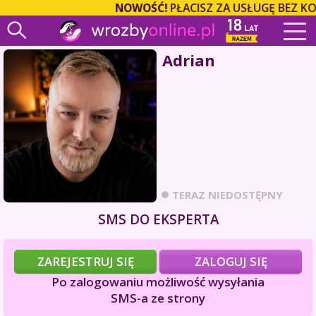
NOWOŚĆ!
PŁACISZ ZA USŁUGĘ BEZ KO
Adrian
TERAZ NIEDOSTĘPNY
SMS DO EKSPERTA
ZAREJESTRUJ SIĘ
ZALOGUJ SIĘ
Po zalogowaniu możliwość wysyłania
SMS-a ze strony