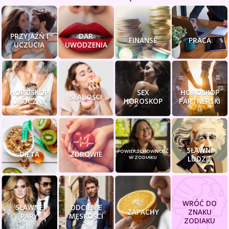
PRZYJAŹŃ I
DAR
FINANSE
PRACA
UCZUCIA
UWODZENIA
HOROSKOP
SEX
HOROSKOP
SŁABOŚCI
UROCZNY
HOROSKOP
PARTNERSKI
SŁAWNI
POWIERZCHOWNOŚĆ
DIETA
ZDROWIE
W ZODIAKU
LUDZIE
WRÓĆ DO
SŁAWNE
ODCIENIE
ZAPACHY
ZNAKU
PARY
MĘSKOŚCI
ZODIAKU