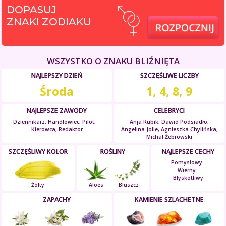
DOPASUJ
ZNAKI ZODIAKU
WSZYSTKO O ZNAKU BLIŹNIĘTA
NAJLEPSZY DZIEŃ
SZCZĘŚLIWE LICZBY
Środa
1, 4, 8, 9
NAJLEPSZE ZAWODY
CELEBRYCI
Dziennikarz, Handlowiec, Pilot,
Anja Rubik, Dawid Podsiadło,
Kierowca, Redaktor
Angelina Jolie, Agnieszka Chylińska,
Michał Żebrowski
SZCZĘŚLIWY KOLOR
ROŚLINY
NAJLEPSZE CECHY
Pomysłowy
Wierny
Błyskotliwy
Żółty
Aloes
Bluszcz
ZAPACHY
KAMIENIE SZLACHETNE