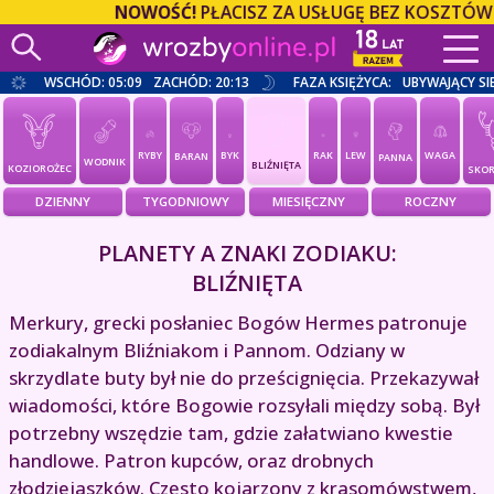
NOWOŚĆ!
PŁACISZ ZA USŁUGĘ BEZ KOSZTÓW OP
WSCHÓD: 05:09
ZACHÓD: 20:13
FAZA KSIĘŻYCA:
UBYWAJĄCY SI
RYBY
BYK
RAK
LEW
WAGA
BARAN
PANNA
WODNIK
BLIŹNIĘTA
KOZIOROŻEC
SKOR
DZIENNY
TYGODNIOWY
MIESIĘCZNY
ROCZNY
PLANETY A ZNAKI ZODIAKU:
BLIŹNIĘTA
Merkury, grecki posłaniec Bogów Hermes patronuje
zodiakalnym Bliźniakom i Pannom. Odziany w
skrzydlate buty był nie do prześcignięcia. Przekazywał
wiadomości, które Bogowie rozsyłali między sobą. Był
potrzebny wszędzie tam, gdzie załatwiano kwestie
handlowe. Patron kupców, oraz drobnych
złodziejaszków. Często kojarzony z krasomówstwem,