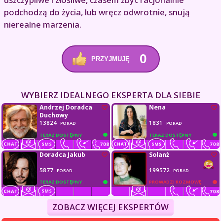
podchodzą do życia, lub wręcz odwrotnie, snują
nierealne marzenia.
0
PRZYJMUJĘ
WYBIERZ IDEALNEGO EKSPERTA DLA SIEBIE
Andrzej Doradca
Nena
Duchowy
13824
1831
PORAD
PORAD
TERAZ DOSTĘPNY
TERAZ DOSTĘPNY
Doradca Jakub
Solanż
5877
199572
PORAD
PORAD
TERAZ DOSTĘPNY
PROWADZI ROZMOWĘ
ZOBACZ WIĘCEJ EKSPERTÓW