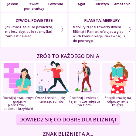
Jaśmin
Kwiat
Lawenda
Agat
Bursztyn
Amazonit
pomarańczy
ŻYWIOŁ: POWIETRZE
PLANETA: MERKURY
Jeśli masz za dużo powietrza,
Merkury rządzi towarzystwem
możesz zbyt dużo rozmyślać
Bliźniąt i Panien, oferując wgląd
zamiast działać...
w ich komunikację, ciekawość, i
do pewnego...
ZRÓB TO KAŻDEGO DNIA
Rozwijaj swój umysł
Ćwicz i relaksuj się
Podróżuj i zwiedzaj
Znajdź chwilę na
grając w
tańcząc zumbę
tajemnicze miejsca
odpoczynek z
planszówki,
na ziemi
książką
sudoku i krzyżówki
DOWIEDZ SIĘ CO DOBRE DLA BLIŻNIĄT
ZNAK BLIŹNIĘTA A...