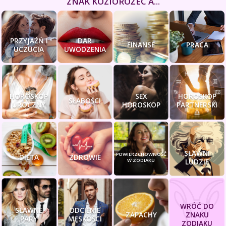
ZNAK KOZIOROŻEC A...
PRZYJAŹŃ I
DAR
FINANSE
PRACA
UCZUCIA
UWODZENIA
HOROSKOP
SEX
HOROSKOP
SŁABOŚCI
UROCZNY
HOROSKOP
PARTNERSKI
SŁAWNI
POWIERZCHOWNOŚĆ
DIETA
ZDROWIE
W ZODIAKU
LUDZIE
WRÓĆ DO
SŁAWNE
ODCIENIE
ZAPACHY
ZNAKU
PARY
MĘSKOŚCI
ZODIAKU