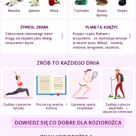
Wanilia
Jaśmin
Róża
Turmalin
Kwarc
Onyks
dymny
ŻYWIOŁ: ZIEMIA
PLANETA: KSIĘŻYC
Zaburzenia równowagi ziemi
Księżyc rządzi Rakiem i
mogą się objawić jako letarg,
wszystkim, co stymuluje emocje
zmęczenie i bycie...
w twoim życiu. Miłość, nastrój,
rodzina, wrogowie, zazdrość...
ZRÓB TO KAŻDEGO DNIA
Zadbaj o poranne
Poszerzaj wiedzę i
Uprawiaj sporty
Zadbaj o piesze
rytuały
kulturę
zespołowe
wędrówki i
wycieczki terenowe
DOWIEDZ SIĘ CO DOBRE DLA KOZIOROŻCA