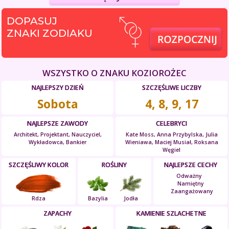
DOPASUJ
ZNAKI ZODIAKU
WSZYSTKO O ZNAKU KOZIOROŻEC
NAJLEPSZY DZIEŃ
SZCZĘŚLIWE LICZBY
Sobota
4, 8, 9, 17
NAJLEPSZE ZAWODY
CELEBRYCI
Architekt, Projektant, Nauczyciel,
Kate Moss, Anna Przybylska, Julia
Wykładowca, Bankier
Wieniawa, Maciej Musiał, Roksana
Węgiel
SZCZĘŚLIWY KOLOR
ROŚLINY
NAJLEPSZE CECHY
Odważny
Namiętny
Zaangażowany
Rdza
Bazylia
Jodła
ZAPACHY
KAMIENIE SZLACHETNE