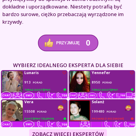
dokładne i uporządkowane. Niestety potrafią być
bardzo surowe, ciężko przebaczają wyrządzone im
krzywdy.
0
PRZYJMUJĘ
WYBIERZ IDEALNEGO EKSPERTA DLA SIEBIE
Lunaris
Yennefer
913
8950
PORAD
PORAD
TERAZ DOSTĘPNY
TERAZ DOSTĘPNY
Vera
Solanż
15508
199480
PORAD
PORAD
DOSTĘPNY TELEFON
PROWADZI ROZMOWĘ
ZOBACZ WIĘCEJ EKSPERTÓW