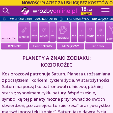
NOWOŚĆ!
PŁACISZ ZA USŁUGĘ BEZ KOSZTÓW OPER
WSCHÓD: 05:06
ZACHÓD: 20:16
FAZA KSIĘŻYCA:
UBYWAJĄCY SI
RYBY
BYK
RAK
LEW
WAGA
BARAN
PANNA
WODNIK
BLIŹNIĘTA
KOZIOROŻEC
SKOR
DZIENNY
TYGODNIOWY
MIESIĘCZNY
ROCZNY
PLANETY A ZNAKI ZODIAKU:
KOZIOROŻEC
Koziorożcowi patronuje Saturn. Planeta utożsamiana
z początkiem i końcem, cyklem życia. W starożytności
Saturn na początku patronował rolnictwu, później
stał się synonimem cyklu natury. Współcześnie,
symbolikę tej planety można przyrównać do dwóch
stwierdzeń; „co zasiejesz to zbierzesz” oraz „wszystko
ma swój początek i koniec”. Saturn jako dawca życia,