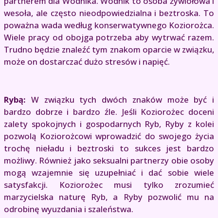
partnerem dla Wodnika. Wodnik to osoba żywiołowa i
wesoła, ale często nieodpowiedzialna i beztroska. To
poważna wada według konserwatywnego Koziorożca.
Wiele pracy od obojga potrzeba aby wytrwać razem.
Trudno będzie znaleźć tym znakom oparcie w związku,
może on dostarczać dużo stresów i napięć.
Rybą:
W związku tych dwóch znaków może być i
bardzo dobrze i bardzo źle. Jeśli Koziorożec doceni
zalety spokojnych i gospodarnych Ryb, Ryby z kolei
pozwolą Koziorożcowi wprowadzić do swojego życia
trochę nieładu i beztroski to sukces jest bardzo
możliwy. Również jako seksualni partnerzy obie osoby
mogą wzajemnie się uzupełniać i dać sobie wiele
satysfakcji. Koziorożec musi tylko zrozumieć
marzycielska naturę Ryb, a Ryby pozwolić mu na
odrobinę wyuzdania i szaleństwa.