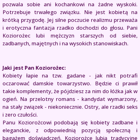
pozwala sobie ani kochankowi na żadne wyskoki.
Potrzebuje trwałego związku. Nie jest kobietą na
krótką przygodę. Jej silne poczucie realizmu przeważa
i erotyczna fantazja rzadko dochodzi do głosu. Pani
Koziorożec lubi mężczyzn starszych od siebie,
zadbanych, majętnych i na wysokich stanowiskach.
Jaki jest Pan Koziorożec:
Kobiety łapie na tzw. gadane - jak nikt potrafi
oczarować damskie towarzystwo. Będzie ci prawił
takie komplementy, że pójdziesz za nim do łóżka jak w
ogień. Na przelotny romans - kandydat wymarzony,
na stały związek - niekoniecznie. Ostry, ale rzadki seks
i zero czułości.
Panu Koziorożcowi podobają się kobiety zadbane i
eleganckie, z odpowiednią pozycją społeczną i
bagażem doświadczeń. Koziorożce lubią tradycyjne