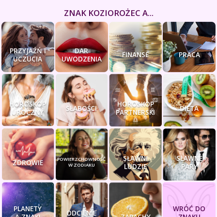
ZNAK KOZIOROŻEC A...
PRZYJAŹŃ I
DAR
FINANSE
PRACA
UCZUCIA
UWODZENIA
HOROSKOP
HOROSKOP
SŁABOŚCI
DIETA
UROCZNY
PARTNERSKI
SŁAWNI
SŁAWNE
POWIERZCHOWNOŚĆ
ZDROWIE
W ZODIAKU
LUDZIE
PARY
PLANETY
WRÓĆ DO
ODCIENIE
A ZNAKI
ZAPACHY
ZNAKU