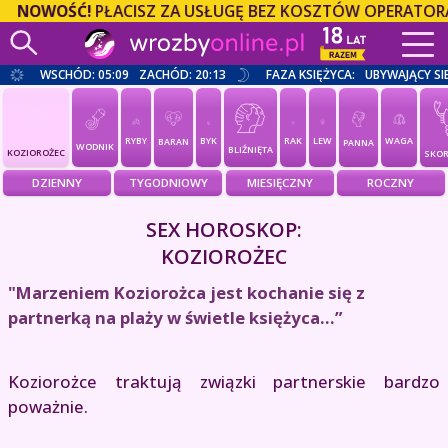
WOŚĆ!
PŁACISZ ZA USŁUGĘ BEZ KOSZTÓW OPERATORA Z C
WSCHÓD: 05:09
ZACHÓD: 20:13
FAZA KSIĘŻYCA:
UBYWAJĄCY SI
RYBY
BYK
RAK
LEW
WAGA
BARAN
PANNA
WODNIK
BLIŹNIĘTA
KOZIOROŻEC
SKOR
DZIENNY
TYGODNIOWY
MIESIĘCZNY
ROCZNY
SEX HOROSKOP:
KOZIOROŻEC
"Marzeniem Koziorożca jest kochanie się z
partnerką na plaży w świetle księżyca...”
Koziorożce traktują związki partnerskie bardzo
poważnie.