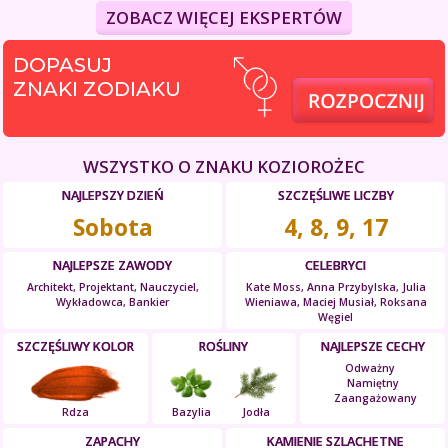
ZOBACZ WIĘCEJ EKSPERTÓW
DOPASUJ
ZNAKI ZODIAKU
WSZYSTKO O ZNAKU KOZIOROŻEC
NAJLEPSZY DZIEŃ
SZCZĘŚLIWE LICZBY
Sobota
4, 8, 9, 17
NAJLEPSZE ZAWODY
CELEBRYCI
Architekt, Projektant, Nauczyciel,
Kate Moss, Anna Przybylska, Julia
Wykładowca, Bankier
Wieniawa, Maciej Musiał, Roksana
Węgiel
SZCZĘŚLIWY KOLOR
ROŚLINY
NAJLEPSZE CECHY
Odważny
Namiętny
Zaangażowany
Rdza
Bazylia
Jodła
ZAPACHY
KAMIENIE SZLACHETNE