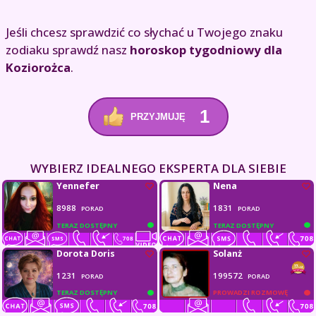
Jeśli chcesz sprawdzić co słychać u Twojego znaku
zodiaku sprawdź nasz
horoskop tygodniowy dla
Koziorożca
.
1
PRZYJMUJĘ
WYBIERZ IDEALNEGO EKSPERTA DLA SIEBIE
Yennefer
Nena
8988
1831
PORAD
PORAD
TERAZ DOSTĘPNY
TERAZ DOSTĘPNY
Dorota Doris
Solanż
1231
199572
PORAD
PORAD
TERAZ DOSTĘPNY
PROWADZI ROZMOWĘ