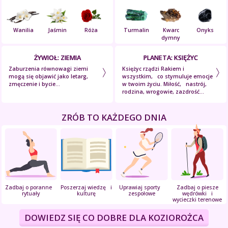
Wanilia
Jaśmin
Róża
Turmalin
Kwarc
Onyks
dymny
ŻYWIOŁ: ZIEMIA
PLANETA: KSIĘŻYC
Zaburzenia równowagi ziemi
Księżyc rządzi Rakiem i
mogą się objawić jako letarg,
wszystkim, co stymuluje emocje
zmęczenie i bycie...
w twoim życiu. Miłość, nastrój,
rodzina, wrogowie, zazdrość...
ZRÓB TO KAŻDEGO DNIA
Zadbaj o poranne
Poszerzaj wiedzę i
Uprawiaj sporty
Zadbaj o piesze
rytuały
kulturę
zespołowe
wędrówki i
wycieczki terenowe
DOWIEDZ SIĘ CO DOBRE DLA KOZIOROŻCA