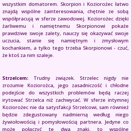
wszystkim domatorem. Skorpion i Koziorożec łatwo
znajdą wspólne zainteresowania, chętnie ze sobą
współpracują w sferze zawodowej. Koziorożec dzięki
żarliwemu i namiętnemu Skorpionowi pokaże
prawdziwe swoje zalety, nauczy się okazywać swoje
uczucia, stanie się namiętnym i zmysłowym
kochankiem, a tylko tego trzeba Skorpionowi - czuć,
że ktoś za nim szaleje.
Strzelcem:
Trudny związek. Strzelec nigdy nie
zrozumie Koziorożca, jego zasadniczość i chłodne
podejście do wszystkich problemów będą raczej
irytować Strzelca niż zachwycać. W sferze intymnej
Koziorożec nie da satysfakcji Strzelcowi, sam również
będzie zdegustowany nadmierną według niego
żywiołowością i pomysłowością partnera. Jedyne co
może połączyć te dwa znaki, to wspólne