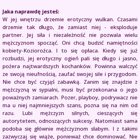
Jaka naprawdę jesteś:
W jej wnętrzu drzemie erotyczny wulkan. Czasami
drzemie tak długo, że zamiast niej - eksploduje
partner. Jej siła i niezależność nie pozwala wielu
mężczyznom spocząć. Oni chcą budzić namiętności
kobiety-Koziorożca. I to się opłaca. Kiedy się już
rozbudzi, jej erotyczny ogień pali się długo i jasno,
pożera najtwardszych kochanków. Powinna walczyć
ze swoją nieufnością, zaufać swojej sile i przygodom.
Nie chce być czyjąś zabawką. Zanim się znajdzie z
mężczyzną w sypialni, musi być przekonana o jego
poważnych zamiarach. Pozer, playboy, podrywacz nie
ma u niej najmniejszych szans, pozna się na nim od
razu. Lubi mężczyzn silnych, cieszących się
autorytetem, odnoszących sukcesy. Natomiast sama
podoba się głównie mężczyznom słabym. I z takimi
zazwyczaj się wiąże, ponieważ chce dominować. Nie