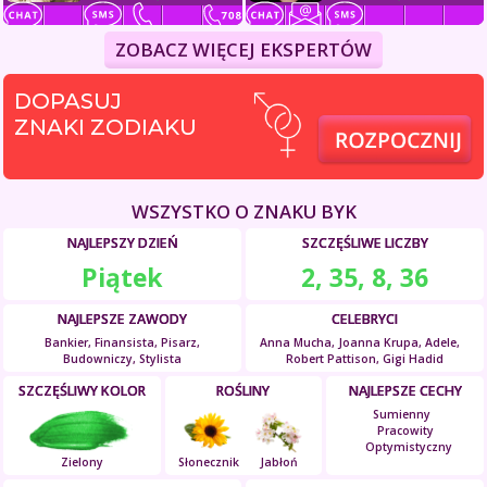
ZOBACZ WIĘCEJ EKSPERTÓW
DOPASUJ
ZNAKI ZODIAKU
WSZYSTKO O ZNAKU BYK
NAJLEPSZY DZIEŃ
SZCZĘŚLIWE LICZBY
Piątek
2, 35, 8, 36
NAJLEPSZE ZAWODY
CELEBRYCI
Bankier, Finansista, Pisarz,
Anna Mucha, Joanna Krupa, Adele,
Budowniczy, Stylista
Robert Pattison, Gigi Hadid
SZCZĘŚLIWY KOLOR
ROŚLINY
NAJLEPSZE CECHY
Sumienny
Pracowity
Optymistyczny
Zielony
Słonecznik
Jabłoń