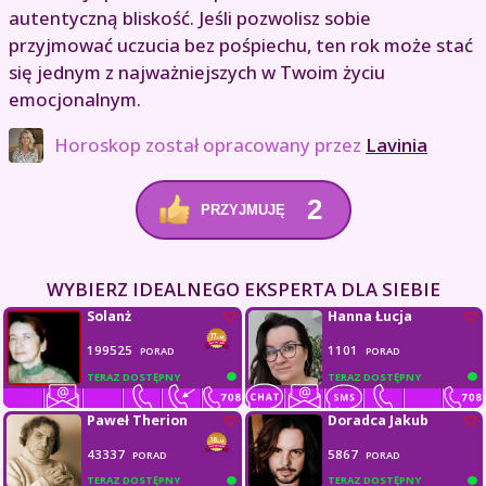
autentyczną bliskość. Jeśli pozwolisz sobie
przyjmować uczucia bez pośpiechu, ten rok może stać
się jednym z najważniejszych w Twoim życiu
emocjonalnym.
Horoskop został opracowany przez
Lavinia
2
PRZYJMUJĘ
WYBIERZ IDEALNEGO EKSPERTA DLA SIEBIE
Solanż
Hanna Łucja
199525
1101
PORAD
PORAD
TERAZ DOSTĘPNY
TERAZ DOSTĘPNY
Paweł Therion
Doradca Jakub
43337
5867
PORAD
PORAD
TERAZ DOSTĘPNY
TERAZ DOSTĘPNY