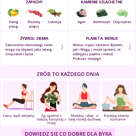
ZAPACHY
KAMIENIE SZLACHETNE
Ylang
Różowy
Lukrecja
Agat
Awenturyn
Chryzopraz
ylang
pieprz
ŻYWIOŁ: ZIEMIA
PLANETA: WENUS
Zaburzenia równowagi ziemi
Wenus rządzi zarówno Bykiem,
mogą się objawić jako letarg,
jak i Wagą, i może sprawić, że
zmęczenie i bycie...
odkryjesz piękno i miłość.
Podczas swojego...
ZRÓB TO KAŻDEGO DNIA
Ćwicz, bądź aktywny
Żyj zgodnie z
Medytuj i dbaj o
Rozwijaj talenty
naturą, korzystaj z
swój rozwój duchowy
kulinarne
mocy
DOWIEDZ SIĘ CO DOBRE DLA BYKA