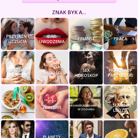
ZNAK BYK A...
PRZYJAŹŃ I
DAR
FINANSE
PRACA
UCZUCIA
UWODZENIA
HOROSKOP
SEX
HOROSKOP
SŁABOŚCI
UROCZNY
HOROSKOP
PARTNERSKI
SŁAWNI
POWIERZCHOWNOŚĆ
DIETA
ZDROWIE
W ZODIAKU
LUDZIE
PLANETY