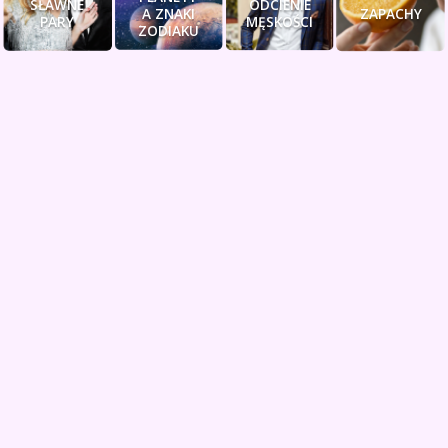
SŁAWNE
ODCIENIE
A ZNAKI
ZAPACHY
PARY
MĘSKOŚCI
ZODIAKU