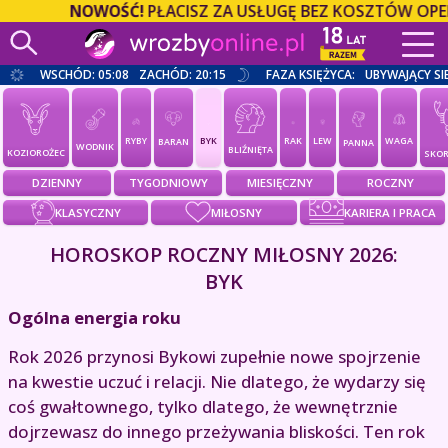
NOWOŚĆ!
PŁACISZ ZA USŁUGĘ BEZ KOSZTÓW OPERAT
WSCHÓD: 05:08
ZACHÓD: 20:15
FAZA KSIĘŻYCA:
UBYWAJĄCY SI
RYBY
BYK
RAK
LEW
WAGA
BARAN
PANNA
WODNIK
BLIŹNIĘTA
KOZIOROŻEC
SKOR
DZIENNY
TYGODNIOWY
MIESIĘCZNY
ROCZNY
KLASYCZNY
MIŁOSNY
KARIERA I PRACA
HOROSKOP ROCZNY MIŁOSNY 2026:
BYK
Ogólna energia roku
Rok 2026 przynosi Bykowi zupełnie nowe spojrzenie
na kwestie uczuć i relacji. Nie dlatego, że wydarzy się
coś gwałtownego, tylko dlatego, że wewnętrznie
dojrzewasz do innego przeżywania bliskości. Ten rok