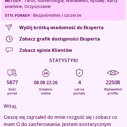
Tarot, Numerologia, Wahadełko, Rytuały, Karty
METODY :
anielskie, Oczyszczanie
Bezpośrednio i szczerze
STYL PORADY :
Wyślij krótką wiadomość do Eksperta
Zobacz grafik dostępności Eksperta
Zobacz opinie Klientów
STATYSTYKI
5877
4
22508
08.08 22:26
Ilość
Ostatnio
Lat na
Wyświetleń
porad
online
portalu
profilu
Witaj,
Cieszę się zajrzałeś do mnie rozgość się i zobacz co
mam Ci do zaoferowania. Jestem ezoterycznym