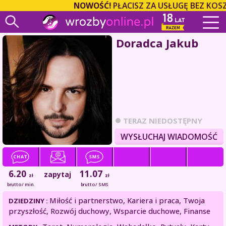
NOWOŚĆ!
PŁACISZ ZA USŁUGĘ BEZ KOSZ
Doradca Jakub
TERAZ NIEDOSTĘPNY
WYSŁUCHAJ WIADOMOŚĆ
6.20
11.07
zapytaj
zł
zł
brutto / min.
brutto / SMS
Miłość i partnerstwo, Kariera i praca, Twoja
DZIEDZINY :
przyszłość, Rozwój duchowy, Wsparcie duchowe, Finanse