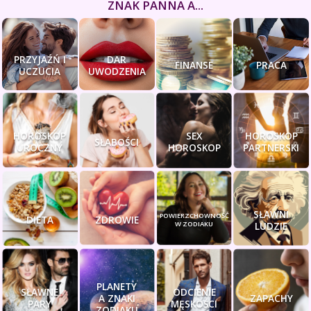
ZNAK PANNA A...
PRZYJAŹŃ I
DAR
FINANSE
PRACA
UCZUCIA
UWODZENIA
HOROSKOP
SEX
HOROSKOP
SŁABOŚCI
UROCZNY
HOROSKOP
PARTNERSKI
SŁAWNI
POWIERZCHOWNOŚĆ
DIETA
ZDROWIE
W ZODIAKU
LUDZIE
PLANETY
SŁAWNE
ODCIENIE
A ZNAKI
ZAPACHY
PARY
MĘSKOŚCI
ZODIAKU