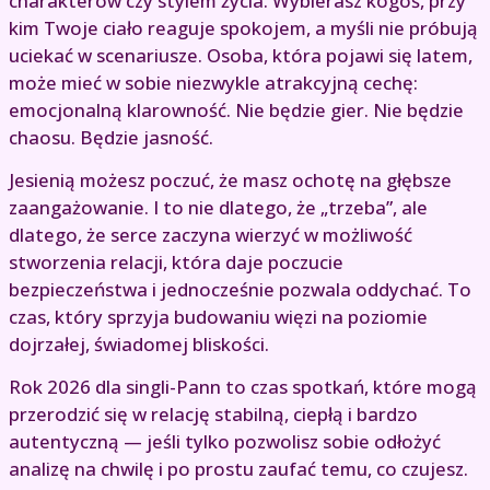
charakterów czy stylem życia. Wybierasz kogoś, przy
kim Twoje ciało reaguje spokojem, a myśli nie próbują
uciekać w scenariusze. Osoba, która pojawi się latem,
może mieć w sobie niezwykle atrakcyjną cechę:
emocjonalną klarowność. Nie będzie gier. Nie będzie
chaosu. Będzie jasność.
Jesienią możesz poczuć, że masz ochotę na głębsze
zaangażowanie. I to nie dlatego, że „trzeba”, ale
dlatego, że serce zaczyna wierzyć w możliwość
stworzenia relacji, która daje poczucie
bezpieczeństwa i jednocześnie pozwala oddychać. To
czas, który sprzyja budowaniu więzi na poziomie
dojrzałej, świadomej bliskości.
Rok 2026 dla singli-Pann to czas spotkań, które mogą
przerodzić się w relację stabilną, ciepłą i bardzo
autentyczną — jeśli tylko pozwolisz sobie odłożyć
analizę na chwilę i po prostu zaufać temu, co czujesz.