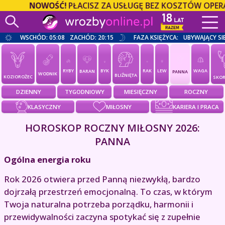
NOWOŚĆ!
PŁACISZ ZA USŁUGĘ BEZ KOSZTÓW OPERATORA
WSCHÓD: 05:08
ZACHÓD: 20:15
FAZA KSIĘŻYCA:
UBYWAJĄCY SI
RYBY
BYK
RAK
LEW
WAGA
BARAN
PANNA
WODNIK
BLIŹNIĘTA
KOZIOROŻEC
SKOR
DZIENNY
TYGODNIOWY
MIESIĘCZNY
ROCZNY
KLASYCZNY
MIŁOSNY
KARIERA I PRACA
HOROSKOP ROCZNY MIŁOSNY 2026:
PANNA
Ogólna energia roku
Rok 2026 otwiera przed Panną niezwykłą, bardzo
dojrzałą przestrzeń emocjonalną. To czas, w którym
Twoja naturalna potrzeba porządku, harmonii i
przewidywalności zaczyna spotykać się z zupełnie