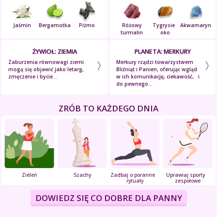
Jaśmin
Bergamotka
Piżmo
Różowy
Tygrysie
Akwamaryn
turmalin
oko
ŻYWIOŁ: ZIEMIA
PLANETA: MERKURY
Zaburzenia równowagi ziemi
Merkury rządzi towarzystwem
mogą się objawić jako letarg,
Bliźniąt i Panien, oferując wgląd
zmęczenie i bycie...
w ich komunikację, ciekawość, i
do pewnego...
ZRÓB TO KAŻDEGO DNIA
Zieleń
Szachy
Zadbaj o poranne
Uprawiaj sporty
rytuały
zespołowe
DOWIEDZ SIĘ CO DOBRE DLA PANNY