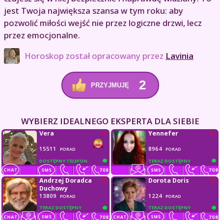
jest Twoja największa szansa w tym roku: aby
pozwolić miłości wejść nie przez logiczne drzwi, lecz
przez emocjonalne.
Horoskop został opracowany przez
Lavinia
2
PRZYJMUJĘ
WYBIERZ IDEALNEGO EKSPERTA DLA SIEBIE
Vera
Yennefer
15511
8964
PORAD
PORAD
DOSTĘPNY TELEFON
TERAZ DOSTĘPNY
Andrzej Doradca
Dorota Doris
Duchowy
13809
1224
PORAD
PORAD
TERAZ DOSTĘPNY
TERAZ DOSTĘPNY