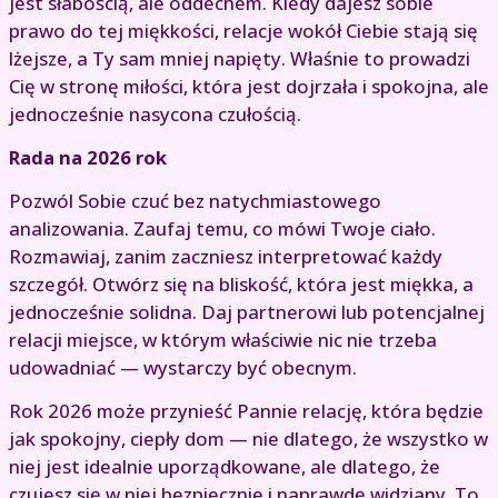
jest słabością, ale oddechem. Kiedy dajesz sobie
prawo do tej miękkości, relacje wokół Ciebie stają się
lżejsze, a Ty sam mniej napięty. Właśnie to prowadzi
Cię w stronę miłości, która jest dojrzała i spokojna, ale
jednocześnie nasycona czułością.
Rada na 2026 rok
Pozwól Sobie czuć bez natychmiastowego
analizowania. Zaufaj temu, co mówi Twoje ciało.
Rozmawiaj, zanim zaczniesz interpretować każdy
szczegół. Otwórz się na bliskość, która jest miękka, a
jednocześnie solidna. Daj partnerowi lub potencjalnej
relacji miejsce, w którym właściwie nic nie trzeba
udowadniać — wystarczy być obecnym.
Rok 2026 może przynieść Pannie relację, która będzie
jak spokojny, ciepły dom — nie dlatego, że wszystko w
niej jest idealnie uporządkowane, ale dlatego, że
czujesz się w niej bezpiecznie i naprawdę widziany. To