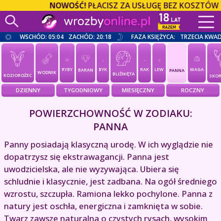
NOWOŚĆ!
PŁACISZ ZA USŁUGĘ BEZ KOSZTÓW OP
WSCHÓD: 05:04
ZACHÓD: 20:18
FAZA KSIĘŻYCA:
TRZECIA KWA
RYBY
BYK
RAK
LEW
WAGA
BARAN
PANNA
WODNIK
BLIŹNIĘTA
KOZIOROŻEC
SKOR
DZIENNY
TYGODNIOWY
MIESIĘCZNY
ROCZNY
POWIERZCHOWNOŚĆ W ZODIAKU:
PANNA
Panny posiadają klasyczną urodę. W ich wyglądzie nie
dopatrzysz się ekstrawagancji. Panna jest
uwodzicielska, ale nie wyzywająca. Ubiera się
schludnie i klasycznie, jest zadbana. Na ogół średniego
wzrostu, szczupła. Ramiona lekko pochylone. Panna z
natury jest oschła, energiczna i zamknięta w sobie.
Twarz zawsze naturalna o czystych rysach, wysokim