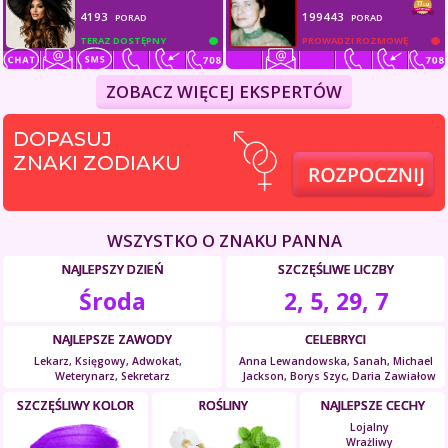
4193
199443
PORAD
PORAD
TERAZ DOSTĘPNY
PROWADZI ROZMOWĘ
ZOBACZ WIĘCEJ EKSPERTÓW
DOPASUJ
ZNAKI ZODIAKU
WSZYSTKO O ZNAKU PANNA
NAJLEPSZY DZIEŃ
SZCZĘŚLIWE LICZBY
Środa
2, 5, 29, 7
NAJLEPSZE ZAWODY
CELEBRYCI
Lekarz, Księgowy, Adwokat,
Anna Lewandowska, Sanah, Michael
Weterynarz, Sekretarz
Jackson, Borys Szyc, Daria Zawiałow
SZCZĘŚLIWY KOLOR
ROŚLINY
NAJLEPSZE CECHY
Lojalny
Wrażliwy