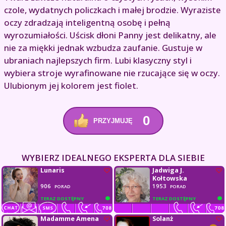
czole, wydatnych policzkach i małej brodzie. Wyraziste
oczy zdradzają inteligentną osobę i pełną
wyrozumiałości. Uścisk dłoni Panny jest delikatny, ale
nie za miękki jednak wzbudza zaufanie. Gustuje w
ubraniach najlepszych firm. Lubi klasyczny styl i
wybiera stroje wyrafinowane nie rzucające się w oczy.
Ulubionym jej kolorem jest fiolet.
0
PRZYJMUJĘ
WYBIERZ IDEALNEGO EKSPERTA DLA SIEBIE
Lunaris
Jadwiga J.
Kołtowska
906
1953
PORAD
PORAD
TERAZ DOSTĘPNY
TERAZ DOSTĘPNY
Madamme Amena
Solanż