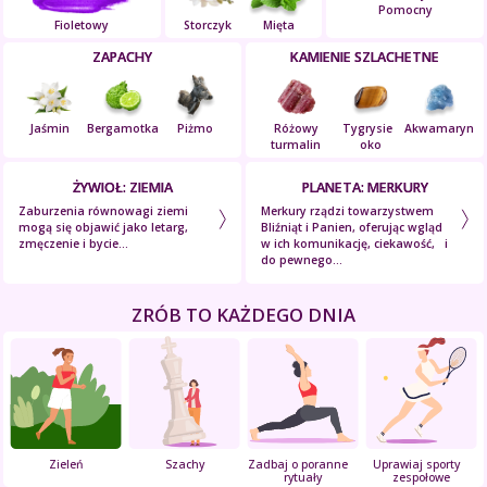
Pomocny
Fioletowy
Storczyk
Mięta
ZAPACHY
KAMIENIE SZLACHETNE
Jaśmin
Bergamotka
Piżmo
Różowy
Tygrysie
Akwamaryn
turmalin
oko
ŻYWIOŁ: ZIEMIA
PLANETA: MERKURY
Zaburzenia równowagi ziemi
Merkury rządzi towarzystwem
mogą się objawić jako letarg,
Bliźniąt i Panien, oferując wgląd
zmęczenie i bycie...
w ich komunikację, ciekawość, i
do pewnego...
ZRÓB TO KAŻDEGO DNIA
Zieleń
Szachy
Zadbaj o poranne
Uprawiaj sporty
rytuały
zespołowe