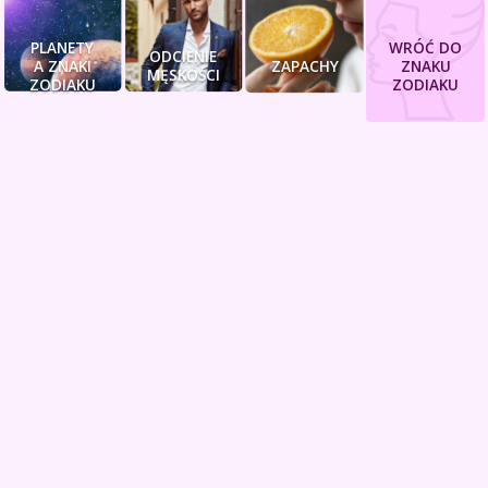
PLANETY
WRÓĆ DO
ODCIENIE
A ZNAKI
ZAPACHY
ZNAKU
MĘSKOŚCI
ZODIAKU
ZODIAKU