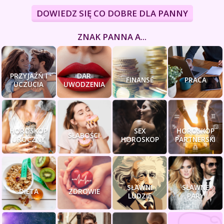
DOWIEDZ SIĘ CO DOBRE DLA PANNY
ZNAK PANNA A...
PRZYJAŹŃ I
DAR
FINANSE
PRACA
UCZUCIA
UWODZENIA
HOROSKOP
SEX
HOROSKOP
SŁABOŚCI
UROCZNY
HOROSKOP
PARTNERSKI
SŁAWNI
SŁAWNE
DIETA
ZDROWIE
LUDZIE
PARY