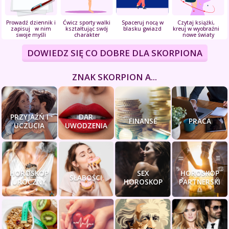
Prowadź dziennik i
Ćwicz sporty walki
Spaceruj nocą w
Czytaj książki,
zapisuj w nim
kształtując swój
blasku gwiazd
kreuj w wyobraźni
swoje myśli
charakter
nowe światy
DOWIEDZ SIĘ CO DOBRE DLA SKORPIONA
ZNAK SKORPION A...
PRZYJAŹŃ I
DAR
FINANSE
PRACA
UCZUCIA
UWODZENIA
HOROSKOP
SEX
HOROSKOP
SŁABOŚCI
UROCZNY
HOROSKOP
PARTNERSKI