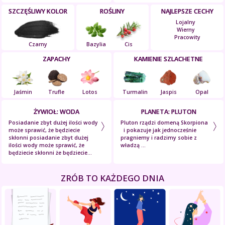
SZCZĘŚLIWY KOLOR
ROŚLINY
NAJLEPSZE CECHY
Lojalny
Wierny
Pracowity
Czarny
Bazylia
Cis
ZAPACHY
KAMIENIE SZLACHETNE
Jaśmin
Trufle
Lotos
Turmalin
Jaspis
Opal
ŻYWIOŁ: WODA
PLANETA: PLUTON
Posiadanie zbyt dużej ilości wody
Pluton rządzi domeną Skorpiona
może sprawić, że będziecie
i pokazuje jak jednocześnie
skłonni posiadanie zbyt dużej
pragniemy i radzimy sobie z
ilości wody może sprawić, że
władzą ...
będziecie skłonni że będziecie...
ZRÓB TO KAŻDEGO DNIA