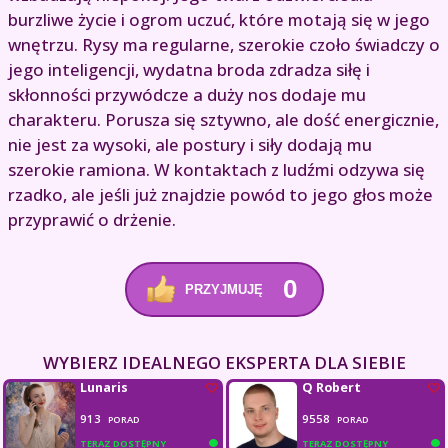
burzliwe życie i ogrom uczuć, które motają się w jego
wnętrzu. Rysy ma regularne, szerokie czoło świadczy o
jego inteligencji, wydatna broda zdradza siłę i
skłonności przywódcze a duży nos dodaje mu
charakteru. Porusza się sztywno, ale dość energicznie,
nie jest za wysoki, ale postury i siły dodają mu
szerokie ramiona. W kontaktach z ludźmi odzywa się
rzadko, ale jeśli już znajdzie powód to jego głos może
przyprawić o drżenie.
0
PRZYJMUJĘ
WYBIERZ IDEALNEGO EKSPERTA DLA SIEBIE
Lunaris
Q Robert
913
9558
PORAD
PORAD
TERAZ DOSTĘPNY
TERAZ DOSTĘPNY