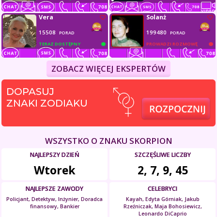
Vera
Solanż
15508
199480
PORAD
PORAD
TERAZ DOSTĘPNY
PROWADZI ROZMOWĘ
ZOBACZ WIĘCEJ EKSPERTÓW
DOPASUJ
ZNAKI ZODIAKU
WSZYSTKO O ZNAKU SKORPION
NAJLEPSZY DZIEŃ
SZCZĘŚLIWE LICZBY
Wtorek
2, 7, 9, 45
NAJLEPSZE ZAWODY
CELEBRYCI
Policjant, Detektyw, Inżynier, Doradca
Kayah, Edyta Górniak, Jakub
finansowy, Bankier
Rzeźniczak, Maja Bohosiewicz,
Leonardo DiCaprio