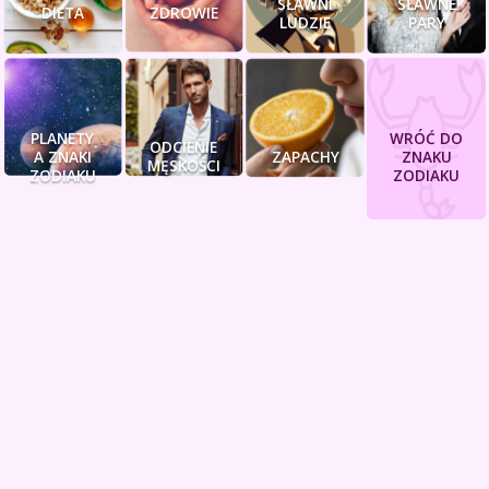
SŁAWNI
SŁAWNE
DIETA
ZDROWIE
LUDZIE
PARY
PLANETY
WRÓĆ DO
ODCIENIE
A ZNAKI
ZAPACHY
ZNAKU
MĘSKOŚCI
ZODIAKU
ZODIAKU