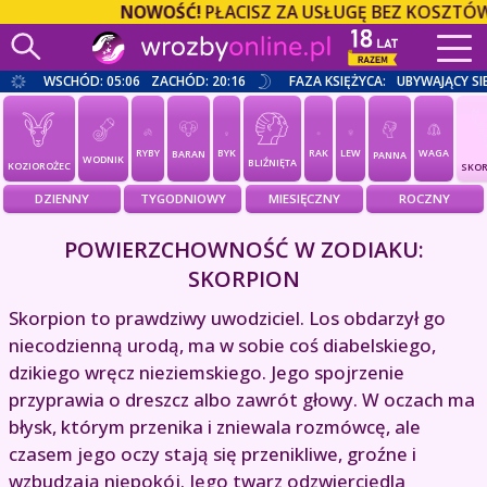
NOWOŚĆ!
PŁACISZ ZA USŁUGĘ BEZ KOSZTÓW O
WSCHÓD: 05:06
ZACHÓD: 20:16
FAZA KSIĘŻYCA:
UBYWAJĄCY SI
RYBY
BYK
RAK
LEW
WAGA
BARAN
PANNA
WODNIK
BLIŹNIĘTA
KOZIOROŻEC
SKOR
DZIENNY
TYGODNIOWY
MIESIĘCZNY
ROCZNY
POWIERZCHOWNOŚĆ W ZODIAKU:
SKORPION
Skorpion to prawdziwy uwodziciel. Los obdarzył go
niecodzienną urodą, ma w sobie coś diabelskiego,
dzikiego wręcz nieziemskiego. Jego spojrzenie
przyprawia o dreszcz albo zawrót głowy. W oczach ma
błysk, którym przenika i zniewala rozmówcę, ale
czasem jego oczy stają się przenikliwe, groźne i
wzbudzają niepokój. Jego twarz odzwierciedla