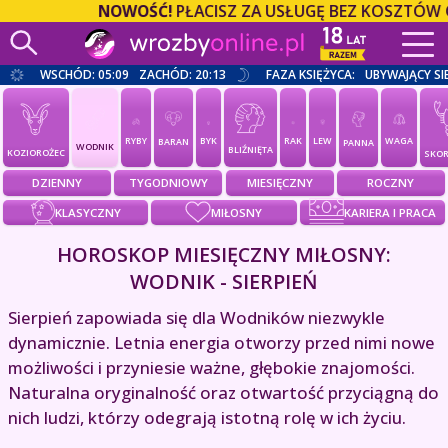
NOWOŚĆ!
PŁACISZ ZA USŁUGĘ BEZ KOSZTÓW OPE
WSCHÓD: 05:09
ZACHÓD: 20:13
FAZA KSIĘŻYCA:
UBYWAJĄCY SI
RYBY
BYK
RAK
LEW
WAGA
BARAN
PANNA
WODNIK
BLIŹNIĘTA
KOZIOROŻEC
SKOR
DZIENNY
TYGODNIOWY
MIESIĘCZNY
ROCZNY
KLASYCZNY
MIŁOSNY
KARIERA I PRACA
HOROSKOP MIESIĘCZNY MIŁOSNY:
WODNIK - SIERPIEŃ
Sierpień zapowiada się dla Wodników niezwykle
dynamicznie. Letnia energia otworzy przed nimi nowe
możliwości i przyniesie ważne, głębokie znajomości.
Naturalna oryginalność oraz otwartość przyciągną do
nich ludzi, którzy odegrają istotną rolę w ich życiu.