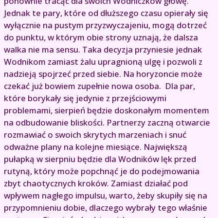
ponownie tracąc dla swoich Wodniczków głowę.
Jednak te pary, które od dłuższego czasu opierały się
wyłącznie na pustym przyzwyczajeniu, mogą dotrzeć
do punktu, w którym obie strony uznają, że dalsza
walka nie ma sensu. Taka decyzja przyniesie jednak
Wodnikom zamiast żalu upragnioną ulgę i pozwoli z
nadzieją spojrzeć przed siebie. Na horyzoncie może
czekać już bowiem zupełnie nowa osoba. Dla par,
które borykały się jedynie z przejściowymi
problemami, sierpień będzie doskonałym momentem
na odbudowanie bliskości. Partnerzy zaczną otwarcie
rozmawiać o swoich skrytych marzeniach i snuć
odważne plany na kolejne miesiące. Największą
pułapką w sierpniu będzie dla Wodników lęk przed
rutyną, który może popchnąć je do podejmowania
zbyt chaotycznych kroków. Zamiast działać pod
wpływem nagłego impulsu, warto, żeby skupiły się na
przypomnieniu dobie, dlaczego wybrały tego właśnie