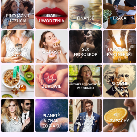
PRZYJAŹŃ I
DAR
FINANSE
PRACA
UCZUCIA
UWODZENIA
HOROSKOP
SEX
HOROSKOP
SŁABOŚCI
UROCZNY
HOROSKOP
PARTNERSKI
SŁAWNI
POWIERZCHOWNOŚĆ
DIETA
ZDROWIE
W ZODIAKU
LUDZIE
PLANETY
SŁAWNE
ODCIENIE
A ZNAKI
ZAPACHY
PARY
MĘSKOŚCI
ZODIAKU