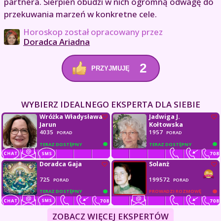
partnera. Sierpień obudzi w nich ogromną odwagę do
przekuwania marzeń w konkretne cele.
Horoskop został opracowany przez
Doradca Ariadna
2
PRZYJMUJĘ
WYBIERZ IDEALNEGO EKSPERTA DLA SIEBIE
Wróżka Władysława
Jadwiga J.
Jarun
Kołtowska
4035
1957
PORAD
PORAD
TERAZ DOSTĘPNY
TERAZ DOSTĘPNY
Doradca Gaja
Solanż
725
199572
PORAD
PORAD
TERAZ DOSTĘPNY
PROWADZI ROZMOWĘ
ZOBACZ WIĘCEJ EKSPERTÓW