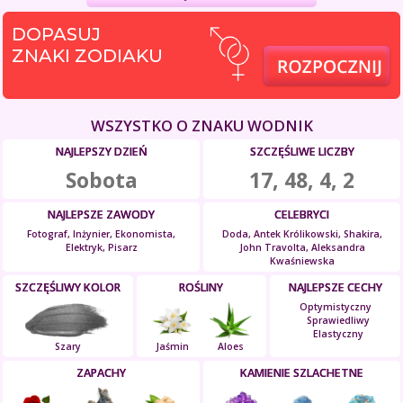
DOPASUJ
ZNAKI ZODIAKU
WSZYSTKO O ZNAKU WODNIK
NAJLEPSZY DZIEŃ
SZCZĘŚLIWE LICZBY
Sobota
17, 48, 4, 2
NAJLEPSZE ZAWODY
CELEBRYCI
Fotograf, Inżynier, Ekonomista,
Doda, Antek Królikowski, Shakira,
Elektryk, Pisarz
John Travolta, Aleksandra
Kwaśniewska
SZCZĘŚLIWY KOLOR
ROŚLINY
NAJLEPSZE CECHY
Optymistyczny
Sprawiedliwy
Elastyczny
Szary
Jaśmin
Aloes
ZAPACHY
KAMIENIE SZLACHETNE