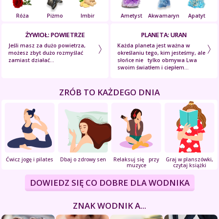
Róża
Piżmo
Imbir
Ametyst
Akwamaryn
Apatyt
ŻYWIOŁ: POWIETRZE
PLANETA: URAN
Jeśli masz za dużo powietrza,
Każda planeta jest ważna w
możesz zbyt dużo rozmyślać
określaniu tego, kim jesteśmy, ale
zamiast działać...
słońce nie tylko obmywa Lwa
swoim światłem i ciepłem...
ZRÓB TO KAŻDEGO DNIA
Ćwicz jogę i pilates
Dbaj o zdrowy sen
Relaksuj się przy
Graj w planszówki,
muzyce
czytaj książki
DOWIEDZ SIĘ CO DOBRE DLA WODNIKA
ZNAK WODNIK A...