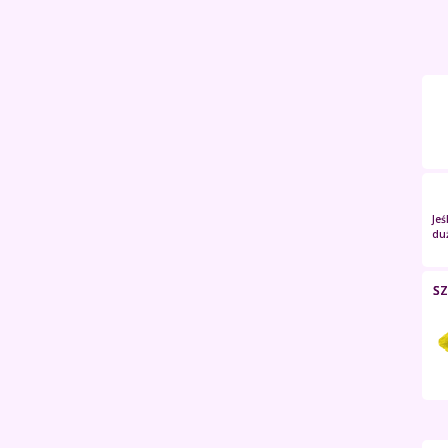
Je
duż
SZ