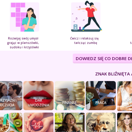
Rozwijaj swój umysł
Ćwicz i relaksuj się
grając w planszówki,
tańcząc zumbę
t
sudoku i krzyżówki
DOWIEDZ SIĘ CO DOBRE D
ZNAK BLIŹNIĘTA A
PRZYJAŹŃ I
DAR
HORO
FINANSE
PRACA
UCZUCIA
UWODZENIA
URO
SŁAWNI
SŁA