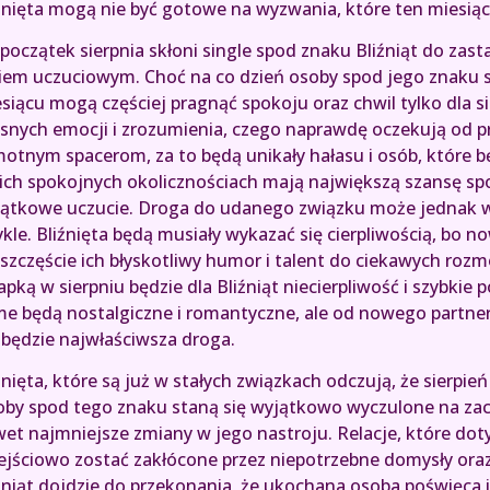
źnięta mogą nie być gotowe na wyzwania, które ten miesiąc
 początek sierpnia skłoni single spod znaku Bliźniąt do z
iem uczuciowym. Choć na co dzień osoby spod jego znaku są
siącu mogą częściej pragnąć spokoju oraz chwil tylko dla 
snych emocji i zrozumienia, czego naprawdę oczekują od pr
otnym spacerom, za to będą unikały hałasu i osób, które bę
ich spokojnych okolicznościach mają największą szansę sp
ątkowe uczucie. Droga do udanego związku może jednak 
kle. Bliźnięta będą musiały wykazać się cierpliwością, bo now
szczęście ich błyskotliwy humor i talent do ciekawych rozm
apką w sierpniu będzie dla Bliźniąt niecierpliwość i szybkie
e będą nostalgiczne i romantyczne, ale od nowego partner
 będzie najwłaściwsza droga.
źnięta, które są już w stałych związkach odczują, że sierpie
by spod tego znaku staną się wyjątkowo wyczulone na zac
et najmniejsze zmiany w jego nastroju. Relacje, które do
ejściowo zostać zakłócone przez niepotrzebne domysły ora
źniąt dojdzie do przekonania, że ukochana osoba poświęca im