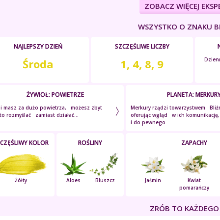
ZOBACZ WIĘCEJ EKS
WSZYSTKO O ZNAKU BL
NAJLEPSZY DZIEŃ
SZCZĘŚLIWE LICZBY
Dzien
Środa
1, 4, 8, 9
ŻYWIOŁ: POWIETRZE
PLANETA: MERKUR
śli masz za dużo powietrza, możesz zbyt
Merkury rządzi towarzystwem Bliźn
o rozmyślać zamiast działać...
oferując wgląd w ich komunikację
i do pewnego...
CZĘŚLIWY KOLOR
ROŚLINY
ZAPACHY
Żółty
Aloes
Bluszcz
Jaśmin
Kwiat
pomarańczy
ZRÓB TO KAŻDEGO