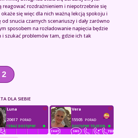
ą reagować rozdrażnieniem i niepotrzebnie się
okaże się więc dla nich ważną lekcją spokoju i
 od snucia czarnych scenariuszy i dały zarówno
tnym sposobem na rozładowanie napięcia będzie
i szukać problemów tam, gdzie ich tak
2
TA DLA SIEBIE
Luna
Vera
20617
15505
PORAD
PORAD
TERAZ DOSTĘPNY
DOSTĘPNY TELEFON