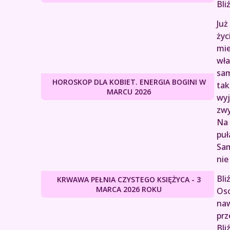
Bli
Już
życ
mie
wła
sam
HOROSKOP DLA KOBIET. ENERGIA BOGINI W
tak
MARCU 2026
wyj
zwy
Na 
puł
Sam
nie
Bli
KRWAWA PEŁNIA CZYSTEGO KSIĘŻYCA - 3
MARCA 2026 ROKU
Oso
naw
prz
Bli