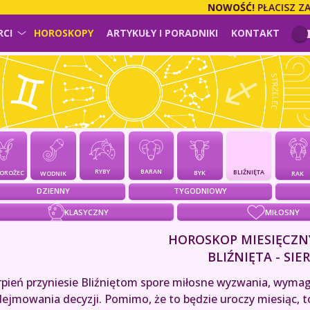
NOWOŚĆ!
PŁACISZ ZA USŁU
RCI
HOROSKOPY
ARTYKUŁY I PORADNIKI
KONTAKT
BARAN
RYBY
BLIŹNIĘTA
BYK
IOROŻEC
WODNIK
RAK
DZIENNY
TYGODNIOWY
KLASYCZNY
MIŁOSNY
HOROSKOP MIESIĘCZN
BLIŹNIĘTA - SIE
rpień przyniesie Bliźniętom spore miłosne wyzwania, wymaga
ejmowania decyzji. Pomimo, że to będzie uroczy miesiąc, to 