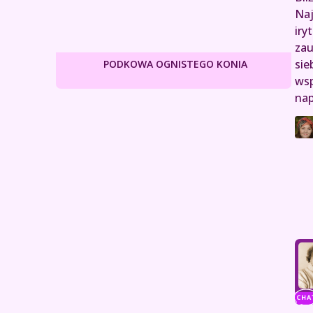
Naj
iry
zau
sie
PODKOWA OGNISTEGO KONIA
wsp
nap