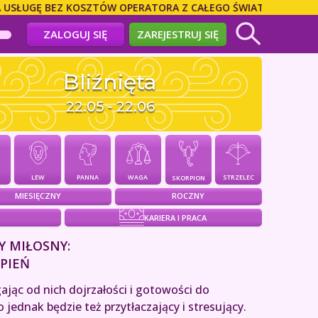
GĘ BEZ KOSZTÓW OPERATORA Z CAŁEGO ŚWIATA! DZWOŃ BEZPO
ZALOGUJ SIĘ
ZAREJESTRUJ SIĘ
Bliźnięta
22.05 - 22.06
PANNA
WAGA
LEW
STRZELEC
SKORPION
MIESIĘCZNY
ROCZNY
KARIERA I PRACA
Y MIŁOSNY:
RPIEŃ
jąc od nich dojrzałości i gotowości do
jednak będzie też przytłaczający i stresujący.