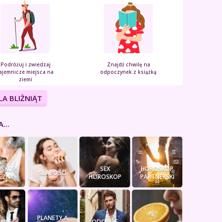
Podróżuj i zwiedzaj
Znajdź chwilę na
ajemnicze miejsca na
odpoczynek z książką
ziemi
LA BLIŻNIĄT
...
SKOP
SEX
HOROSKOP
SŁABOŚCI
CZNY
HOROSKOP
PARTNERSKI
PLANETY A
WNE
ODCIENIE