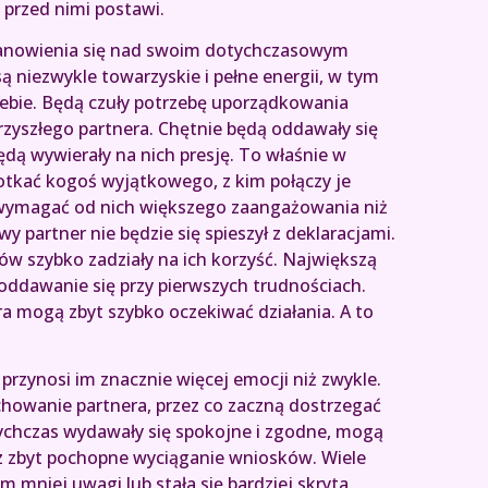
 przed nimi postawi.
astanowienia się nad swoim dotychczasowym
 niezwykle towarzyskie i pełne energii, w tym
siebie. Będą czuły potrzebę uporządkowania
zyszłego partnera. Chętnie będą oddawały się
dą wywierały na nich presję. To właśnie w
otkać kogoś wyjątkowego, z kim połączy je
wymagać od nich większego zaangażowania niż
y partner nie będzie się spieszył z deklaracjami.
ów szybko zadziały na ich korzyść. Największą
 poddawanie się przy pierwszych trudnościach.
a mogą zbyt szybko oczekiwać działania. A to
ń przynosi im znacznie więcej emocji niż zwykle.
howanie partnera, przez co zaczną dostrzegać
tychczas wydawały się spokojne i zgodne, mogą
z zbyt pochopne wyciąganie wniosków. Wiele
 mniej uwagi lub stała się bardziej skryta.