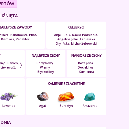
PERTÓW
IŹNIĘTA
NAJLEPSZE ZAWODY
CELEBRYCI
nikarz, Handlowiec, Pilot,
Anja Rubik, Dawid Podsiadło,
Kierowca, Redaktor
Angelina Jolie, Agnieszka
Chylińska, Michał Żebrowski
Y
NAJLEPSZE CECHY
NAJGORSZE CECHY
iąt i Panien,
Pomysłowy
Rozsądna
, ciekawość,
Wierny
Dociekliwa
Błyskotliwy
Sumienna
KAMIENIE SZLACHETNE
Lawenda
Agat
Bursztyn
Amazonit
 DNIA