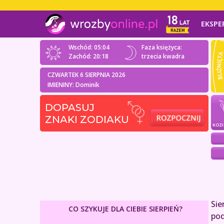
EKSPE
Wschód: 05:04
Faza księżyca:
Zachód: 20:18
trzecia kwadra
CZWARTEK 6 SIERPNIA 2026
IMIENINY: Dominik
DOPASUJ
ZNAKI ZODIAKU
KOZ
Sie
CO SZYKUJE DLA CIEBIE SIERPIEŃ?
pod