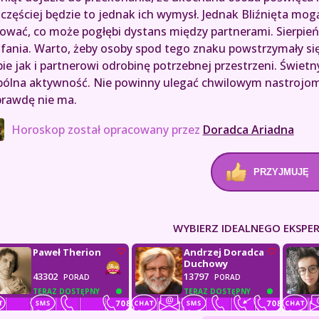
częściej będzie to jednak ich wymysł. Jednak Bliźnięta mog
tować, co może pogłębi dystans między partnerami. Sierpień 
fania. Warto, żeby osoby spod tego znaku powstrzymały się
bie jak i partnerowi odrobinę potrzebnej przestrzeni. Świe
ólna aktywność. Nie powinny ulegać chwilowym nastrojom 
rawdę nie ma.
Horoskop został opracowany przez
Doradca Ariadna
PRZYJMUJĘ
WYBIERZ IDEALNEGO EKSPER
Paweł Therion
Andrzej Doradca
Duchowy
43302
13797
PORAD
PORAD
TERAZ DOSTĘPNY
TERAZ DOSTĘPNY