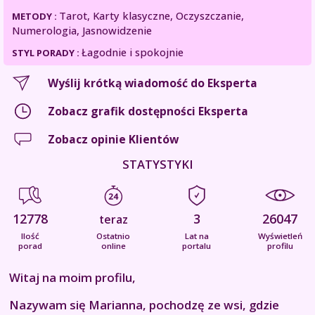
Tarot, Karty klasyczne, Oczyszczanie,
METODY :
Numerologia, Jasnowidzenie
Łagodnie i spokojnie
STYL PORADY :
Wyślij krótką wiadomość do Eksperta
Zobacz grafik dostępności Eksperta
Zobacz opinie Klientów
STATYSTYKI
12778
3
26047
teraz
Ilość
Ostatnio
Lat na
Wyświetleń
porad
online
portalu
profilu
Witaj na moim profilu,
Nazywam się Marianna, pochodzę ze wsi, gdzie