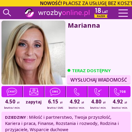
NOWOŚĆ!
PŁACISZ ZA USŁUGĘ BEZ KOSZT
Marianna
TERAZ DOSTĘPNY
WYSŁUCHAJ WIADOMOŚĆ
4.50
6.15
4.92
4.80
4.92
zapytaj
zł
zł
zł
zł
zł
brutto / min.
brutto / SMS
brutto / min.
brutto / min.
brutto / min.
Miłość i partnerstwo, Twoja przyszłość,
DZIEDZINY :
Kariera i praca, Finanse, Rozstania i rozwody, Rodzina i
przyjaciele, Wsparcie duchowe