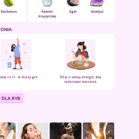
Kardamon
Kamień
Agat
Ametyst
księżycowy
 DNIA
ewaj co Ci w duszy gra
Dbaj o swoją energie, aby
realizować marzenia
 DLA RYB
.