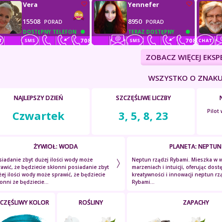
Vera
Yennefer
15508
8950
PORAD
PORAD
DOSTĘPNY TELEFON
TERAZ DOSTĘPNY
ZOBACZ WIĘCEJ EKS
WSZYSTKO O ZNAKU
NAJLEPSZY DZIEŃ
SZCZĘŚLIWE LICZBY
Pilot
Czwartek
3, 5, 8, 23
ŻYWIOŁ: WODA
PLANETA: NEPTUN
iadanie zbyt dużej ilości wody może
Neptun rządzi Rybami. Mieszka w 
awić, że będziecie skłonni posiadanie zbyt
marzeniach i intuicji, oferując do
ej ilości wody może sprawić, że będziecie
kreatywności i innowacji neptun rz
onni że będziecie...
Rybami...
CZĘŚLIWY KOLOR
ROŚLINY
ZAPACHY