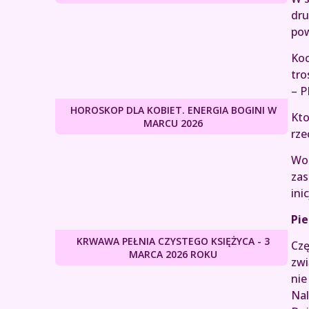
dru
pow
Koc
tro
– P
HOROSKOP DLA KOBIET. ENERGIA BOGINI W
Kto
MARCU 2026
rze
Wol
zas
ini
Pie
KRWAWA PEŁNIA CZYSTEGO KSIĘŻYCA - 3
Czę
MARCA 2026 ROKU
zwi
nie
Nal