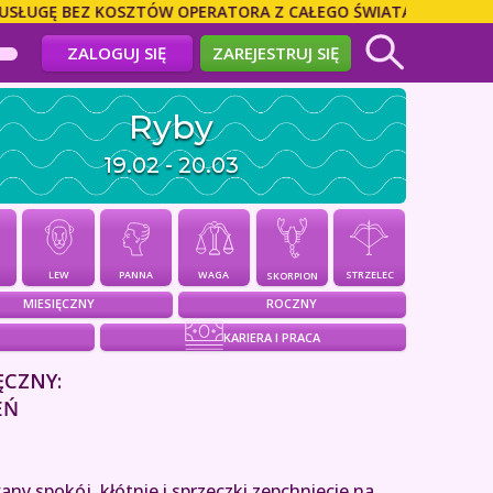
 BEZ KOSZTÓW OPERATORA Z CAŁEGO ŚWIATA! DZWOŃ BEZPOŚR
ZALOGUJ SIĘ
ZAREJESTRUJ SIĘ
Ryby
19.02 - 20.03
PANNA
WAGA
LEW
STRZELEC
SKORPION
MIESIĘCZNY
ROCZNY
KARIERA I PRACA
ĘCZNY:
EŃ
y spokój, kłótnie i sprzeczki zepchniecie na