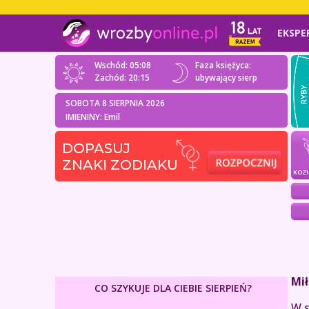
EKSPE
Wschód: 05:08
Faza księżyca:
Zachód: 20:15
ubywający sierp
SOBOTA 8 SIERPNIA 2026
IMIENINY: Emil
DOPASUJ
ZNAKI ZODIAKU
KOZ
Mił
CO SZYKUJE DLA CIEBIE SIERPIEŃ?
W s