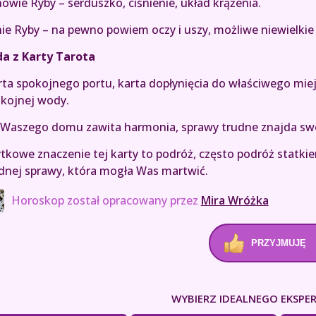
owie Ryby – serduszko, ciśnienie, układ krążenia.
ie Ryby – na pewno powiem oczy i uszy, możliwe niewielkie p
a z Karty Tarota
ta spokojnego portu, karta dopłynięcia do właściwego miejsc
kojnej wody.
Waszego domu zawita harmonia, sprawy trudne znajda swo
tkowe znaczenie tej karty to podróż, często podróż statkie
dnej sprawy, która mogła Was martwić.
Horoskop został opracowany przez
Mira Wróżka
PRZYJMUJĘ
WYBIERZ IDEALNEGO EKSPER