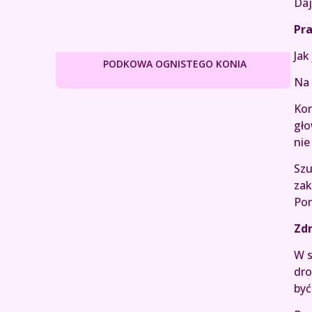
Daj
Pr
Jak
PODKOWA OGNISTEGO KONIA
Na 
Kon
gło
nie
Szu
zak
Por
Zd
W s
dro
być