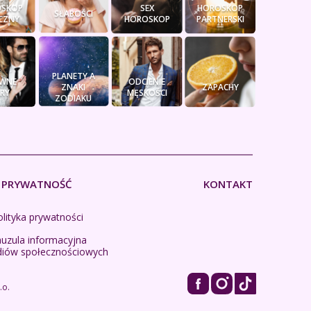
SKOP
SEX
HOROSKOP
SŁABOŚCI
CZNY
HOROSKOP
PARTNERSKI
PLANETY A
WNE
ODCIENIE
ZNAKI
ZAPACHY
RY
MĘSKOŚCI
ZODIAKU
PRYWATNOŚĆ
KONTAKT
lityka prywatności
auzula informacyjna
diów społecznościowych
.o.