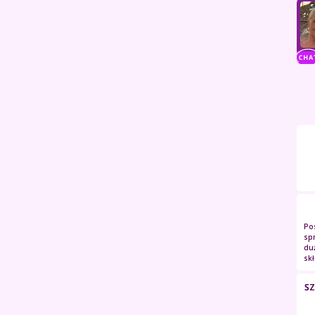
Pos
spr
duż
skł
SZ