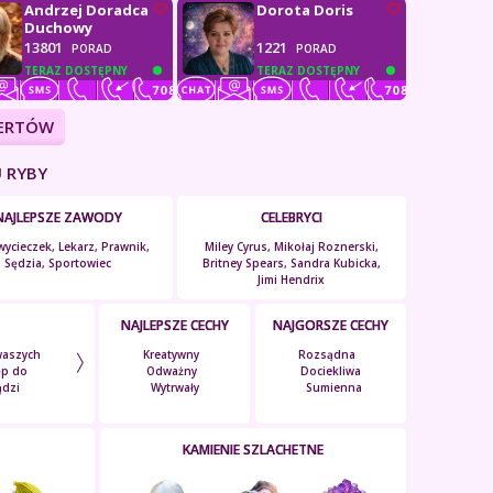
Andrzej Doradca
Dorota Doris
Duchowy
13801
1221
PORAD
PORAD
TERAZ DOSTĘPNY
TERAZ DOSTĘPNY
PERTÓW
 RYBY
NAJLEPSZE ZAWODY
CELEBRYCI
 wycieczek, Lekarz, Prawnik,
Miley Cyrus, Mikołaj Roznerski,
Sędzia, Sportowiec
Britney Spears, Sandra Kubicka,
Jimi Hendrix
NAJLEPSZE CECHY
NAJGORSZE CECHY
waszych
Kreatywny
Rozsądna
stęp do
Odważny
Dociekliwa
ądzi
Wytrwały
Sumienna
KAMIENIE SZLACHETNE