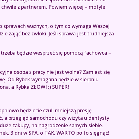
ie chwile z partnerem. Powiem więcej – motyle
e o sprawach ważnych, o tym co wymaga Waszej
ie zająć bez zwłoki. Jeśli sprawa jest trudniejsza
 trzeba będzie wesprzeć się pomocą fachowca –
yjna osoba z pracy nie jest wolna? Zamiast się
kawę. Od Rybek wymagana będzie w sierpniu
wiona, a Rybka ZŁOWI :) SUPER!
pniowo będziecie czuli mniejszą presję
ć, a przegląd samochodu czy wizyta u dentysty
duże zakupy, na nagrodzenie samych siebie.
ek, 3 dni w SPA, o TAK, WARTO po to sięgnąć!