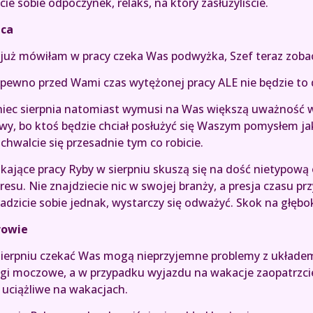
cie sobie odpoczynek, relaks, na który zasłużyliście.
aca
 już mówiłam w pracy czeka Was podwyżka, Szef teraz zoba
pewno przed Wami czas wytężonej pracy ALE nie będzie to d
iec sierpnia natomiast wymusi na Was większą uważność w
wy, bo ktoś będzie chciał posłużyć się Waszym pomysłem ja
 chwalcie się przesadnie tym co robicie.
kające pracy Ryby w sierpniu skuszą się na dość nietypow
resu. Nie znajdziecie nic w swojej branży, a presja czasu pr
adzicie sobie jednak, wystarczy się odważyć. Skok na gł
rowie
ierpniu czekać Was mogą nieprzyjemne problemy z układem
gi moczowe, a w przypadku wyjazdu na wakacje zaopatrzcie
 uciążliwe na wakacjach.