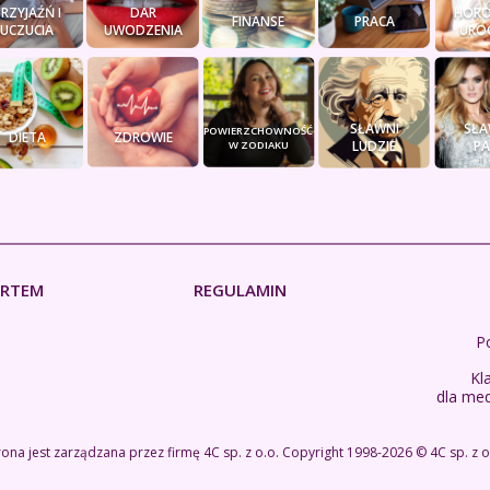
PRZYJAŹŃ I
DAR
HORO
FINANSE
PRACA
UCZUCIA
UWODZENIA
URO
SŁAWNI
SŁA
POWIERZCHOWNOŚĆ
DIETA
ZDROWIE
LUDZIE
PA
W ZODIAKU
ERTEM
REGULAMIN
Po
Kl
dla me
rona jest zarządzana przez firmę
4C sp. z o.o.
Copyright 1998-2026 ©
4C sp. z o