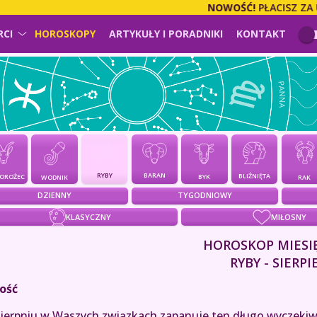
NOWOŚĆ!
PŁACISZ ZA USŁUGĘ
RCI
HOROSKOPY
ARTYKUŁY I PORADNIKI
KONTAKT
BARAN
RYBY
BLIŹNIĘTA
BYK
IOROŻEC
WODNIK
RAK
DZIENNY
TYGODNIOWY
KLASYCZNY
MIŁOSNY
HOROSKOP MIESI
RYBY - SIERPI
ość
ierpniu w Waszych związkach zapanuje ten długo wyczekiwan