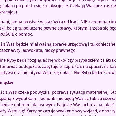
gi plan i po prostu się zrelaksujecie. Czekają Was beztrosk
racają ;)
hani, jedna prośba / wskazówka od kart. NIE zapominajci
ski, bo są tu pokazane pewne sprawy, którymi trzeba się będz
ROŚCIE o pomoc.
ś z Was będzie miał ważną sprawę urzędową i tu konieczne
czoznawcy, adwokata, radcy prawnego.
ne Ryby będą rozglądać się wokół czy przypadkiem ta atrakc
tanawiać podejdźcie, zapytajcie, zaproście na spacer, na 
cjatywa i ta inicjatywa Wam się opłaci. Nie Ryba będzie zło
niądze
ść z Was czeka podwyżka, poprawa sytuacji materialnej. Sto
ązaną z wydatkami, rachunki nie będą Was aż tak stresowa
 będzie dobrem luksusowym. Najdzie Was ochota na jakieś 
eży Wam się! Karty pokazują weekendowy wyjazd, odpoczyn