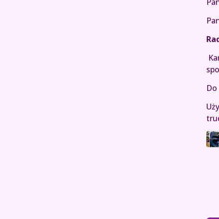
Pan
Pan
Rad
Kar
spo
Do 
Uży
tru