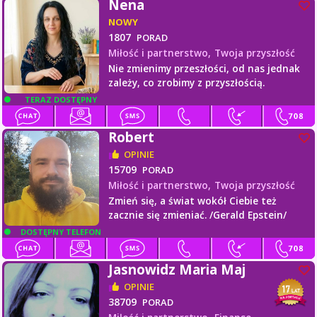
Nena
NOWY
1807
PORAD
Miłość i partnerstwo,
Twoja przyszłość
Nie zmienimy przeszłości, od nas jednak
zależy, co zrobimy z przyszłością.
TERAZ DOSTĘPNY
Robert
OPINIE
15709
PORAD
Miłość i partnerstwo,
Twoja przyszłość
Zmień się, a świat wokół Ciebie też
zacznie się zmieniać. /Gerald Epstein/
DOSTĘPNY TELEFON
Jasnowidz Maria Maj
OPINIE
38709
PORAD