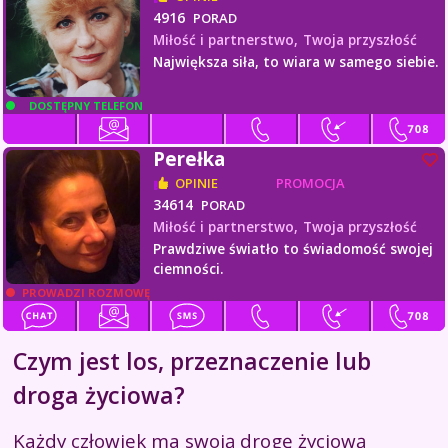
4916
PORAD
Miłość i partnerstwo,
Twoja przyszłość
Największa siła, to wiara w samego siebie.
DOSTĘPNY TELEFON
Perełka
OPINIE
PROMOCJA
34614
PORAD
Miłość i partnerstwo,
Twoja przyszłość
Prawdziwe światło to świadomość swojej
ciemności.
PROWADZI ROZMOWĘ
Czym jest los, przeznaczenie lub
droga życiowa?
Każdy człowiek ma swoją drogę życiową