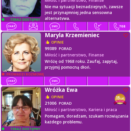
Miłość i partnerstwo,
Finanse
Nie ma sytuacji beznadziejnych, zawsze
jest przynajmniej jedna sensowna
alternatywa.
TERAZ DOSTĘPNY
Maryla Krzemieniec
OPINIE
99389
PORAD
Miłość i partnerstwo,
Finanse
Wróżę od 1968 roku. Zaufaj, zapytaj,
przyjmij pomocną dłoń.
PROWADZI ROZMOWĘ
Wróżka Ewa
OPINIE
21006
PORAD
Miłość i partnerstwo,
Kariera i praca
Pomagam, doradzam, szukam rozwiązania
każdego problemu.
TERAZ DOSTĘPNY