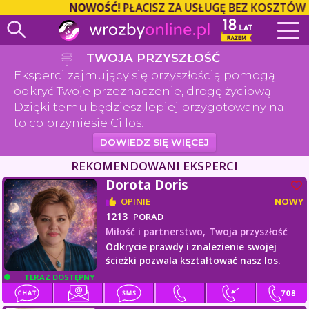
NOWOŚĆ!
PŁACISZ ZA USŁUGĘ BEZ KOSZTÓW OPE
TWOJA PRZYSZŁOŚĆ
Eksperci zajmujący się przyszłością pomogą
odkryć Twoje przeznaczenie, drogę życiową.
Dzięki temu będziesz lepiej przygotowany na
to co przyniesie Ci los.
DOWIEDZ SIĘ WIĘCEJ
REKOMENDOWANI EKSPERCI
Dorota Doris
OPINIE
NOWY
1213
PORAD
Miłość i partnerstwo,
Twoja przyszłość
Odkrycie prawdy i znalezienie swojej
ścieżki pozwala kształtować nasz los.
TERAZ DOSTĘPNY