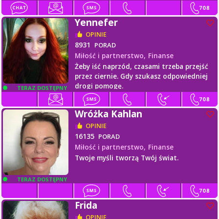
Yennefer
OPINIE
8931
PORAD
Miłość i partnerstwo,
Finanse
Żeby iść naprzód, czasami trzeba przejść
przez ciernie. Gdy szukasz odpowiedniej
drogi pomogę.
TERAZ DOSTĘPNY
Wróżka Kahlan
OPINIE
16135
PORAD
Miłość i partnerstwo,
Finanse
Twoje myśli tworzą Twój świat.
TERAZ DOSTĘPNY
Frida
OPINIE